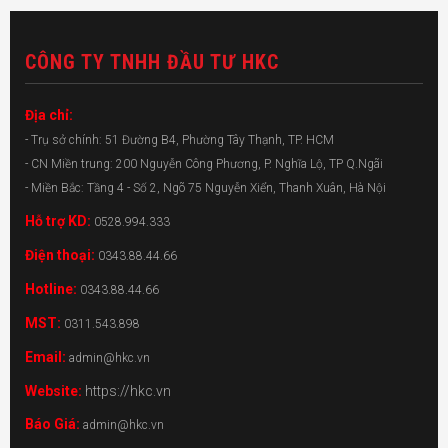
CÔNG TY TNHH ĐẦU TƯ HKC
Địa chỉ:
- Trụ sở chính: 51 Đường B4, Phường Tây Thạnh, TP. HCM
- CN Miền trung: 200 Nguyễn Công Phương, P. Nghĩa Lộ, TP Q.Ngãi
- Miền Bắc: Tầng 4 - Số 2, Ngõ 75 Nguyễn Xiển, Thanh Xuân, Hà Nội
Hỗ trợ KD:
0528.994.333
Điện thoại:
0343.88.44.66
Hotline:
0343.88.44.66
MST:
0311.543.898
Email:
admin@hkc.vn
Website:
https://hkc.vn
Báo Giá:
admin@hkc.vn