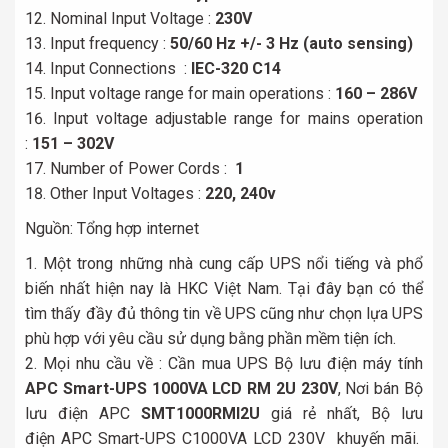
Nominal Input Voltage :
230V
Input frequency :
50/60 Hz +/- 3 Hz (auto sensing)
Input Connections :
IEC-320 C14
Input voltage range for main operations :
160 – 286V
Input voltage adjustable range for mains operation
:
151 – 302V
Number of Power Cords :
1
Other Input Voltages :
220, 240v
Nguồn: Tổng hợp internet
Một trong những nhà cung cấp UPS nổi tiếng và phổ
biến nhất hiện nay là HKC Việt Nam. Tại đây bạn có thể
tìm thấy đầy đủ thông tin về UPS cũng như chọn lựa UPS
phù hợp với yêu cầu sử dụng bằng phần mềm tiện ích.
Mọi nhu cầu về : Cần mua UPS Bộ lưu điện máy tính
APC Smart-UPS 1000VA LCD RM 2U 230V
, Nơi bán Bộ
lưu điện APC
SMT1000RMI2U
giá rẻ nhất, Bộ lưu
điện APC Smart-UPS C1000VA LCD 230V khuyến mãi.