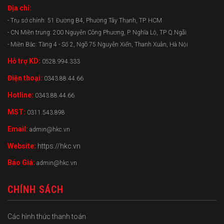
Địa chỉ:
- Trụ sở chính: 51 Đường B4, Phường Tây Thạnh, TP. HCM
- CN Miền trung: 200 Nguyễn Công Phương, P. Nghĩa Lộ, TP Q.Ngãi
- Miền Bắc: Tầng 4 - Số 2, Ngõ 75 Nguyễn Xiển, Thanh Xuân, Hà Nội
Hỗ trợ KD:
0528.994.333
Điện thoại:
0343.88.44.66
Hotline:
0343.88.44.66
MST:
0311.543.898
Email:
admin@hkc.vn
Website:
https://hkc.vn
Báo Giá:
admin@hkc.vn
CHÍNH SÁCH
Các hình thức thanh toán