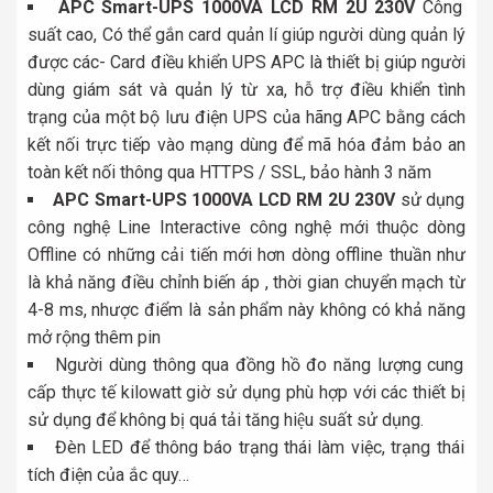
APC Smart-UPS 1000VA LCD RM 2U 230V
Công
suất cao, Có thể gắn card quản lí giúp người dùng quản lý
được các- Card điều khiển UPS APC là thiết bị giúp người
dùng giám sát và quản lý từ xa, hỗ trợ điều khiển tình
trạng của một bộ lưu điện UPS của hãng APC bằng cách
kết nối trực tiếp vào mạng dùng để mã hóa đảm bảo an
toàn kết nối thông qua HTTPS / SSL, bảo hành 3 năm
APC Smart-UPS 1000VA LCD RM 2U 230V
sử dụng
công nghệ Line Interactive công nghệ mới thuộc dòng
Offline có những cải tiến mới hơn dòng offline thuần như
là khả năng điều chỉnh biến áp , thời gian chuyển mạch từ
4-8 ms, nhược điểm là sản phẩm này không có khả năng
mở rộng thêm pin
Người dùng thông qua đồng hồ đo năng lượng cung
cấp thực tế kilowatt giờ sử dụng phù hợp với các thiết bị
sử dụng để không bị quá tải tăng hiệu suất sử dụng.
Đèn LED để thông báo trạng thái làm việc, trạng thái
tích điện của ắc quy…