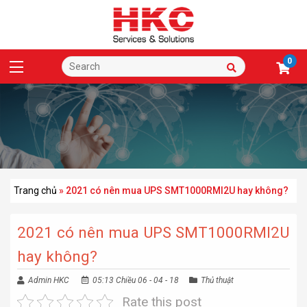
0
Trang chủ
»
2021 có nên mua UPS SMT1000RMI2U hay không?
2021 có nên mua UPS SMT1000RMI2U
hay không?
Admin HKC
05:13 Chiều 06 - 04 - 18
Thủ thuật
Rate this post