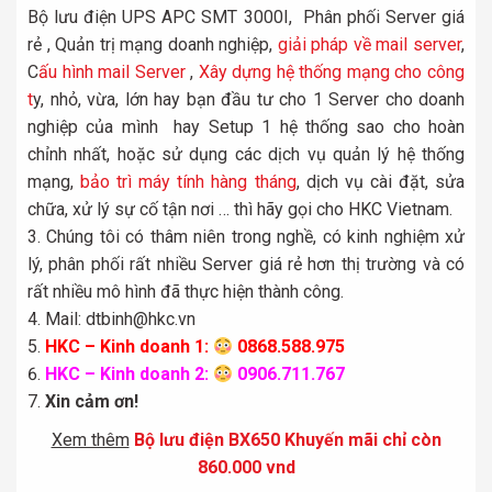
Bộ lưu điện UPS APC SMT 3000I, Phân phối Server giá
rẻ , Quản trị mạng doanh nghiệp,
giải pháp về mail server
,
C
ấu hình mail Server
,
Xây dựn
g hệ thống mạng cho công
t
y, nhỏ, vừa, lớn hay bạn đầu tư cho 1 Server cho doanh
nghiệp của mình hay Setup 1 hệ thống sao cho hoàn
chỉnh nhất, hoặc sử dụng các dịch vụ quản lý hệ thống
mạng,
bảo trì máy tính hàng tháng
, dịch vụ cài đặt, sửa
chữa, xử lý sự cố tận nơi … thì hãy gọi cho HKC Vietnam.
Chúng tôi có thâm niên trong nghề, có kinh nghiệm xử
lý, phân phối rất nhiều Server giá rẻ hơn thị trường và có
rất nhiều mô hình đã thực hiện thành công.
Mail: dtbinh@hkc.vn
HKC – Kinh doanh 1:
0868.588.975
HKC – Kinh doanh 2:
0906.711.767
Xin cảm ơn!
Xem thêm
Bộ lưu điện BX650 Khuyến mãi chỉ còn
860.000 vnd