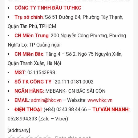
CÔNG TY TNHH ĐẦU TƯ HKC
Trụ sở chính
: Số 51 Đường B4, Phường Tây Thạnh,
Quận Tân Phú, TP.HCM
CN Miền Trung
: 200 Nguyễn Công Phương, Phường
Nghĩa Lộ, TP Quảng ngãi
CN Miền Bắc
: Tầng 4 – Số 2, Ngõ 75 Nguyễn Xiển,
Quận Thanh Xuân, Hà Nội
MST
: 0311543898
S
Ố
TK C
Ô
NG TY
: 20.111.0181.0002
NGÂN HÀNG:
MBBANK- CN BẮC SÀI GÒN
EMAIL
:
admin@hkc.vn
– Website:
www.hkc.vn
ĐIỆN THOẠI
:
(+84) 0343.88.44.66 –
TƯ VẤN NHANH
:
0528.994.333 (Zalo – Viber)
[addtoany]