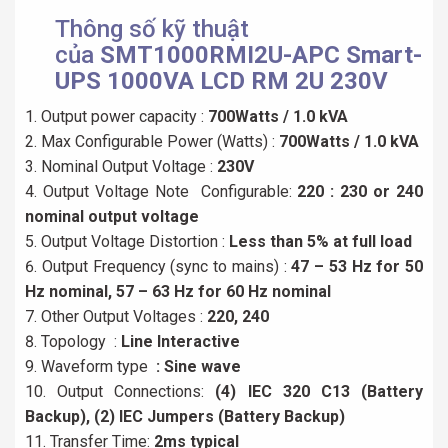
Thông số kỹ thuật
của
SMT1000RMI2U-APC Smart-
UPS 1000VA LCD RM 2U 230V
Output power capacity :
700Watts / 1.0 kVA
Max Configurable Power (Watts) :
700Watts / 1.0 kVA
Nominal Output Voltage :
230V
Output Voltage Note Configurable:
220 : 230 or 240
nominal output voltage
Output Voltage Distortion :
Less than 5% at full load
Output Frequency (sync to mains) :
47 – 53 Hz for 50
Hz nominal, 57 – 63 Hz for 60 Hz nominal
Other Output Voltages :
220, 240
Topology :
Line Interactive
Waveform type
: Sine wave
Output Connections:
(4) IEC 320 C13 (Battery
Backup), (2) IEC Jumpers (Battery Backup)
Transfer Time:
2ms typical