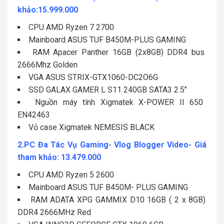
khảo:15.999.000
CPU AMD Ryzen 7 2700
Mainboard ASUS TUF B450M-PLUS GAMING
RAM Apacer Panther 16GB (2x8GB) DDR4 bus
2666Mhz Golden
VGA ASUS STRIX-GTX1060-DC2O6G
SSD GALAX GAMER L S11 240GB SATA3 2.5″
Nguồn máy tính Xigmatek X-POWER II 650
EN42463
Vỏ case Xigmatek NEMESIS BLACK
2.PC Đa Tác Vụ Gaming- Vlog Blogger Video- Giá
tham khảo: 13.479.000
CPU AMD Ryzen 5 2600
Mainboard ASUS TUF B450M- PLUS GAMING
RAM ADATA XPG GAMMIX D10 16GB ( 2 x 8GB)
DDR4 2666MHz Red