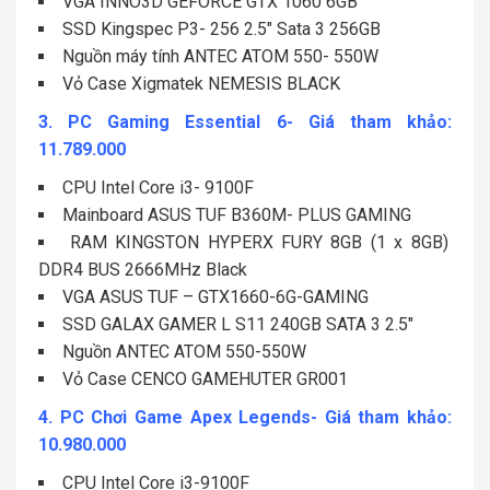
VGA INNO3D GEFORCE GTX 1060 6GB
SSD Kingspec P3- 256 2.5″ Sata 3 256GB
Nguồn máy tính ANTEC ATOM 550- 550W
Vỏ Case Xigmatek NEMESIS BLACK
3. PC Gaming Essential 6- Giá tham khảo:
11.789.000
CPU Intel Core i3- 9100F
Mainboard ASUS TUF B360M- PLUS GAMING
RAM KINGSTON HYPERX FURY 8GB (1 x 8GB)
DDR4 BUS 2666MHz Black
VGA ASUS TUF – GTX1660-6G-GAMING
SSD GALAX GAMER L S11 240GB SATA 3 2.5″
Nguồn ANTEC ATOM 550-550W
Vỏ Case CENCO GAMEHUTER GR001
4. PC Chơi Game Apex Legends- Giá tham khảo:
10.980.000
CPU Intel Core i3-9100F