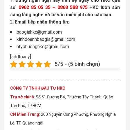
Đừng ngần ngại hãy liên hệ ngay cho HKC qua
số:
0962 85 05 35 – 0868 588 975
HKC luôn sẳn
sàng lắng nghe và tư vấn miễn phí cho các bạn.
Email tiếp nhận thông tin:
baogiahkc@gmail.com
kinhdoanhbaogia@gmail.com
ntyphuonghkc@gmail.com
[addtoany]
5/5 - (5 bình chọn)
CÔNG TY TNHH ĐẦU TƯ HKC
Trụ sở chính
: Số 51 Đường B4, Phường Tây Thạnh, Quận
Tân Phú, TP.HCM
CN Miền Trung
: 200 Nguyễn Công Phương, Phường Nghĩa
Lộ, TP Quảng ngãi