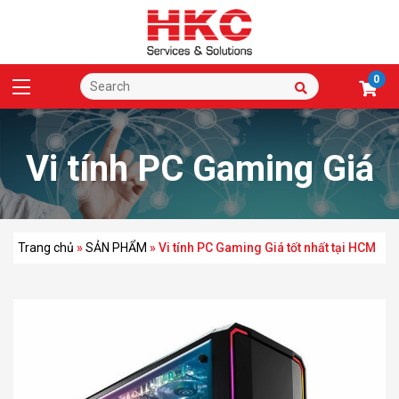
0
Vi tính PC Gaming Giá
tốt nhất tại HCM
Trang chủ
»
SẢN PHẨM
»
Vi tính PC Gaming Giá tốt nhất tại HCM