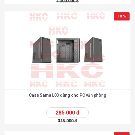
7.300.000
đ
10 %
Case Sama L03 dùng cho PC văn phòng
285.000
đ
315.000
đ