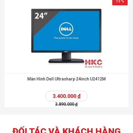
13 %
Màn Hình Dell Ultrasharp 24inch U2412M
3.400.000
đ
3.890.000
đ
ĐỐI TÁC VÀ KHÁCH HÀNG