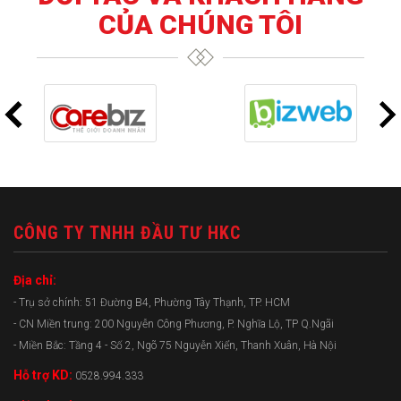
CỦA CHÚNG TÔI
CÔNG TY TNHH ĐẦU TƯ HKC
Địa chỉ:
- Trụ sở chính: 51 Đường B4, Phường Tây Thạnh, TP. HCM
- CN Miền trung: 200 Nguyễn Công Phương, P. Nghĩa Lộ, TP Q.Ngãi
- Miền Bắc: Tầng 4 - Số 2, Ngõ 75 Nguyễn Xiển, Thanh Xuân, Hà Nội
Hỗ trợ KD:
0528.994.333