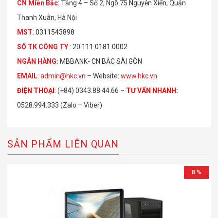
CN Miền Bắc
: Tầng 4 – Số 2, Ngõ 75 Nguyễn Xiển, Quận
Thanh Xuân, Hà Nội
MST
: 0311543898
S
Ố
TK C
Ô
NG TY
: 20.111.0181.0002
NGÂN HÀNG:
MBBANK- CN BẮC SÀI GÒN
EMAIL
:
admin@hkc.vn
– Website:
www.hkc.vn
ĐIỆN THOẠI
:
(+84) 0343.88.44.66 –
TƯ VẤN NHANH
:
0528.994.333 (Zalo – Viber)
SẢN PHẨM LIÊN QUAN
8 %