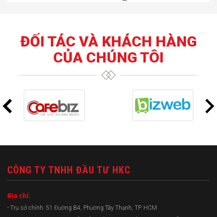
ĐỐI TÁC VÀ KHÁCH HÀNG
CỦA CHÚNG TÔI
CÔNG TY TNHH ĐẦU TƯ HKC
Địa chỉ:
- Trụ sở chính: 51 Đường B4, Phường Tây Thạnh, TP. HCM