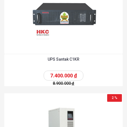
UPS Santak C1KR
7.400.000
đ
8.900.000
đ
2 %