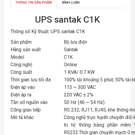
THÔNG TIN SẢN PHẨM
BÌNH LUẬN
UPS santak C1K
Thông số Kỹ thuật: UPS santak C1K
Sản phẩm
Bộ lưu điện
Hãng sản xuất
Santak
Model
C1K
Công nghệ
Online
Công suất
1 KVA/ 0.7 KW
Thời gian lưu tối đa
100% tải khoảng 5 phút; 50% tải 
Điện áp vào
115 ~ 300 VAC
Điện áp ra
220 VAC ± 2%
Tần số nguồn vào
50 Hz (46 ~ 54 Hz)
Cổng giao tiếp
RS 232, RJ11, RJ45, khe thông m
Mô tả khác
Công nghệ trực tuyến chuyển đổi k
trị hệ thống bằng phần mề
RS232.Thời gian chuyển mạch 0 m