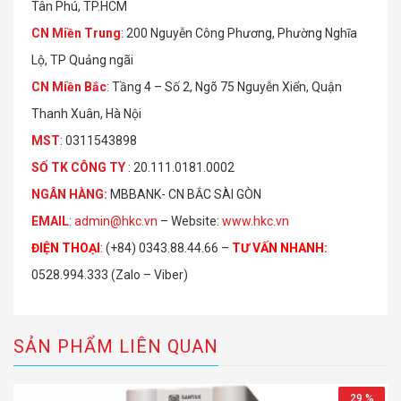
Tân Phú, TP.HCM
CN Miền Trung
: 200 Nguyễn Công Phương, Phường Nghĩa
Lộ, TP Quảng ngãi
CN Miền Bắc
: Tầng 4 – Số 2, Ngõ 75 Nguyễn Xiển, Quận
Thanh Xuân, Hà Nội
MST
: 0311543898
S
Ố
TK C
Ô
NG TY
: 20.111.0181.0002
NGÂN HÀNG:
MBBANK- CN BẮC SÀI GÒN
EMAIL
:
admin@hkc.vn
– Website:
www.hkc.vn
ĐIỆN THOẠI
:
(+84) 0343.88.44.66 –
TƯ VẤN NHANH
:
0528.994.333 (Zalo – Viber)
SẢN PHẨM LIÊN QUAN
29 %