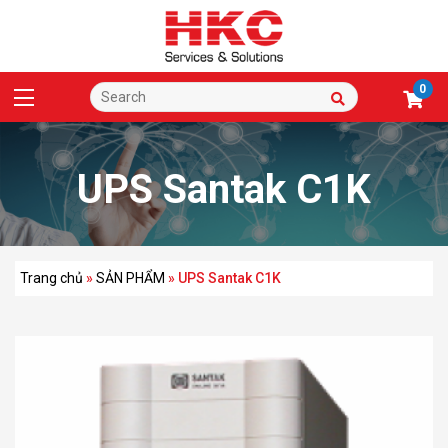
0
UPS Santak C1K
Trang chủ
»
SẢN PHẨM
»
UPS Santak C1K