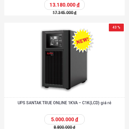
13.180.000
đ
17.345.000
đ
43 %
UPS SANTAK TRUE ONLINE 1KVA – C1K(LCD) giá rẻ
5.000.000
đ
8.800.000
đ