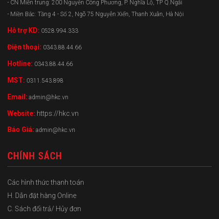
- CN Miền trung: 200 Nguyễn Công Phương, P. Nghĩa Lộ, TP Q.Ngãi
- Miền Bắc: Tầng 4 - Số 2, Ngõ 75 Nguyễn Xiển, Thanh Xuân, Hà Nội
Hỗ trợ KD:
0528.994.333
Điện thoại:
0343.88.44.66
Hotline:
0343.88.44.66
MST:
0311.543.898
Email:
admin@hkc.vn
Website:
https://hkc.vn
Báo Giá:
admin@hkc.vn
CHÍNH SÁCH
Các hình thức thanh toán
H. Dẫn đặt hàng Online
C. Sách đổi trả/ Hủy đơn