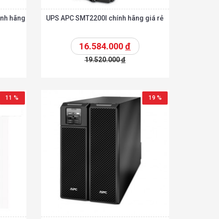
ính hãng
UPS APC SMT2200I chính hãng giá rẻ
16.584.000
đ
19.520.000
đ
Chi tiết
Chi tiết
hêm vào giỏ
11 %
19 %