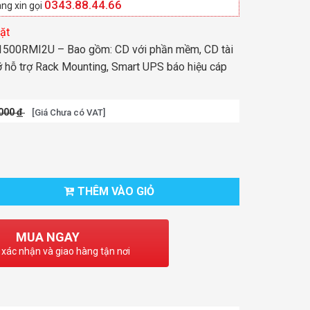
0343.88.44.66
ng xin gọi
ặt
500RMI2U – Bao gồm: CD với phần mềm, CD tài
đỡ hỗ trợ Rack Mounting, Smart UPS báo hiệu cáp
.000
đ
[Giá Chưa có VAT]
THÊM VÀO GIỎ
MUA NGAY
 xác nhận và giao hàng tận nơi