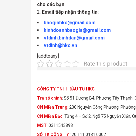
cho các bạn.
Email tiếp nhận thông tin:
baogiahkc@gmail.com
kinhdoanhbaogia@gmail.com
vtdinh.binhdan@gmail.com
vtdinh@hkc.vn
[addtoany]
Rate this product
CÔNG TY TNHH ĐẦU TƯ HKC
Trụ sở chính
: Số 51 Đường B4, Phường Tây Thạnh,
CN Miền Trung
: 200 Nguyễn Công Phương, Phường 
CN Miền Bắc
: Tầng 4 – Số 2, Ngõ 75 Nguyễn Xiển, 
MST
: 0311543898
S
Ố
TK C
Ô
NG TY
: 20.111.0181.0002