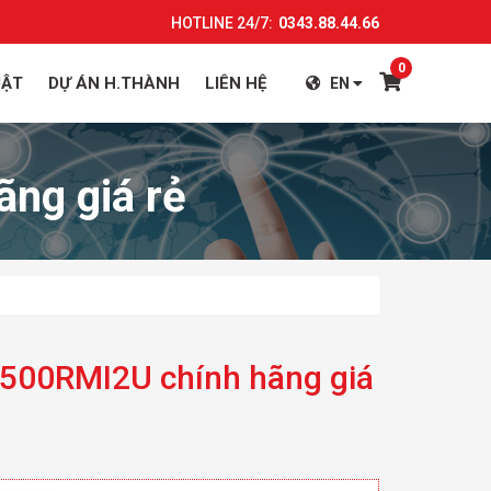
HOTLINE 24/7:
0343.88.44.66
0
UẬT
DỰ ÁN H.THÀNH
LIÊN HỆ
EN
ng giá rẻ
00RMI2U chính hãng giá