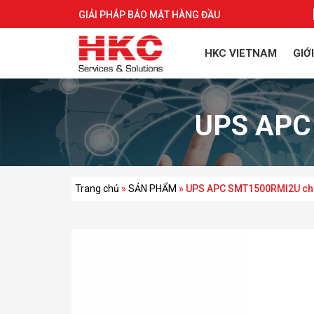
GIẢI PHÁP BẢO MẬT HÀNG ĐẦU
HKC VIETNAM
GIỚ
UPS APC 
Trang chủ
»
SẢN PHẨM
»
UPS APC SMT1500RMI2U chí