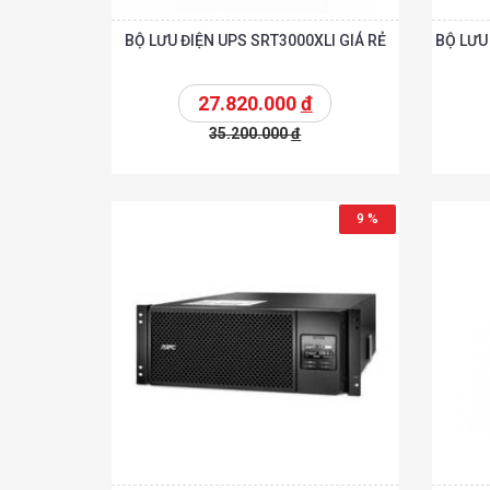
BỘ LƯU ĐIỆN UPS SRT3000XLI GIÁ RẺ
BỘ LƯU
27.820.000
đ
35.200.000
đ
Chi tiế
Thêm vào giỏ
Thêm vào giỏ
9 %