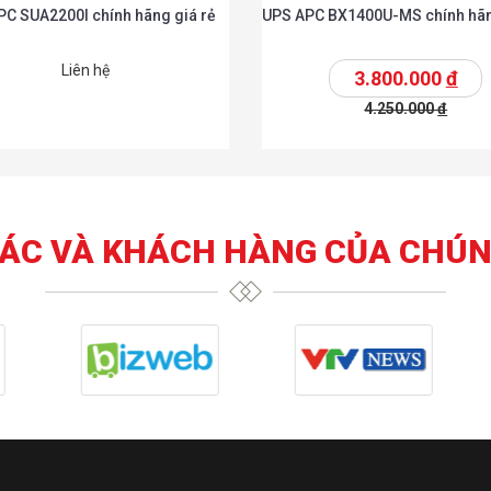
PC SUA2200I chính hãng giá rẻ
UPS APC BX1400U-MS chính hãn
Liên hệ
3.800.000
đ
4.250.000
đ
t
Chi tiết
Thêm vào giỏ
T
TÁC VÀ KHÁCH HÀNG CỦA CHÚN