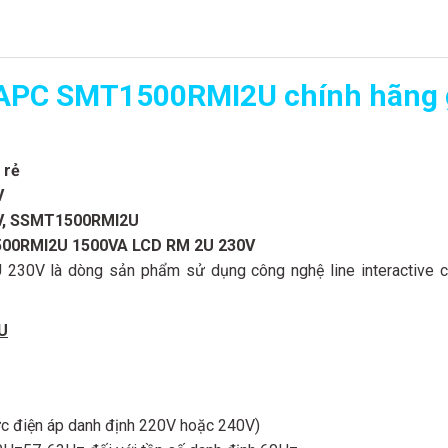
APC SMT1500RMI2U chính hãng g
 rẻ
V
, S
SMT1500RMI2U
00RMI2U
1500VA LCD RM 2U 230V
V là dòng sản phẩm sử dụng công nghệ line interactive cải
U
ức điện áp danh định 220V hoặc 240V)