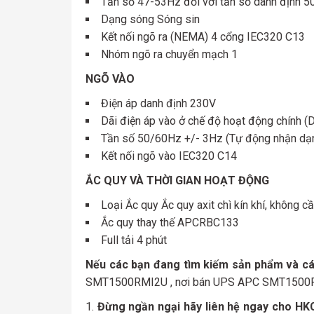
Tần số 47-53Hz đối với tần số danh định 
Dạng sóng Sóng sin
Kết nối ngõ ra (NEMA) 4 cổng IEC320 C13
Nhóm ngõ ra chuyển mạch 1
NGÕ VÀO
Điện áp danh định 230V
Dãi điện áp vào ở chế độ hoạt động chính (
Tần số 50/60Hz +/- 3Hz (Tự động nhận dạ
Kết nối ngõ vào IEC320 C14
ẮC QUY VÀ THỜI GIAN HOẠT ĐỘNG
Loại Ắc quy Ắc quy axit chì kín khí, không 
Ắc quy thay thế APCRBC133
Full tải 4 phút
Nếu các bạn đang tìm kiếm sản phẩm và các
SMT1500RMI2U , nơi bán UPS APC SMT1500R
Đừng ngần ngại hãy liên hệ ngay cho HK