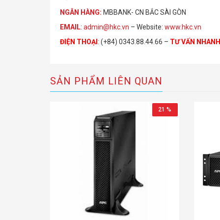
NGÂN HÀNG:
MBBANK- CN BẮC SÀI GÒN
EMAIL
:
admin@hkc.vn
– Website:
www.hkc.vn
ĐIỆN THOẠI
:
(+84) 0343.88.44.66 –
TƯ VẤN NHAN
SẢN PHẨM LIÊN QUAN
21 %