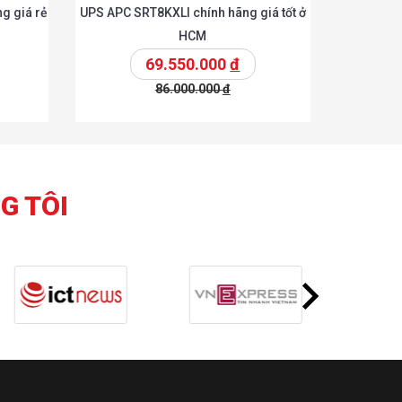
g giá rẻ
UPS APC SRT8KXLI chính hãng giá tốt ở
HCM
69.550.000
đ
86.000.000
đ
Chi tiết
Chi tiết
hêm vào giỏ
G TÔI