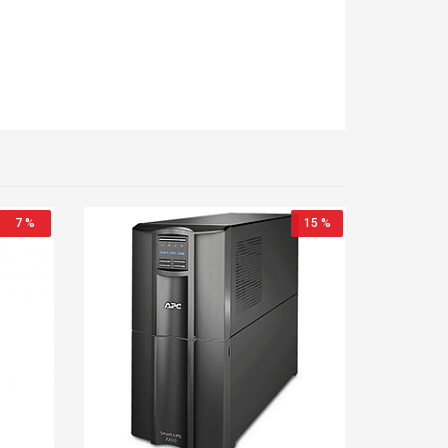
7 %
15 %