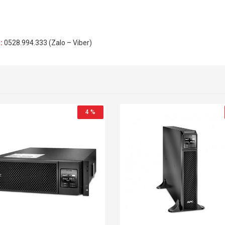
H
:
0528.994.333 (Zalo – Viber)
4 %