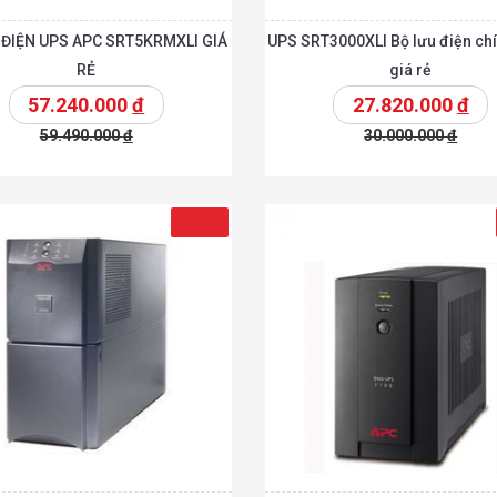
 ĐIỆN UPS APC SRT5KRMXLI GIÁ
UPS SRT3000XLI Bộ lưu điện ch
RẺ
giá rẻ
57.240.000
đ
27.820.000
đ
59.490.000
đ
30.000.000
đ
t
Chi tiết
Thêm vào giỏ
T