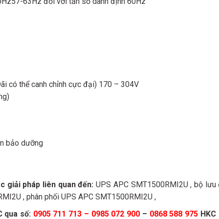
50Hz57-63Hz đối với tần số danh định 60Hz
Dãi có thể canh chỉnh cực đại) 170 – 304V
ng)
cần bảo dưỡng
 giải pháp liên quan đến:
UPS APC SMT1500RMI2U , bộ lưu 
MI2U , phân phối UPS APC SMT1500RMI2U ,
C qua số:
0905 711 713 – 0985 072 900
–
0868 588 975
HKC l