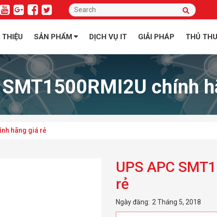
I THIỆU
SẢN PHẨM
DỊCH VỤ IT
GIẢI PHÁP
THỦ TH
SMT1500RMI2U chính hã
nh hãng giá rẻ
UPS APC SMT15
rẻ
Ngày đăng:
2 Tháng 5, 2018