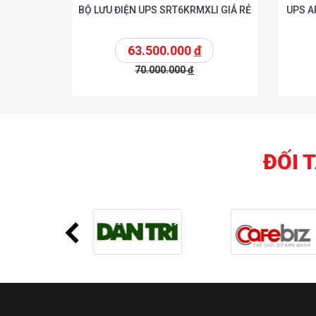
BỘ LƯU ĐIỆN UPS SRT6KRMXLI GIÁ RẺ
UPS A
63.500.000
đ
70.000.000
đ
Chi tiế
Thêm vào giỏ
Thêm vào giỏ
ĐỐI 