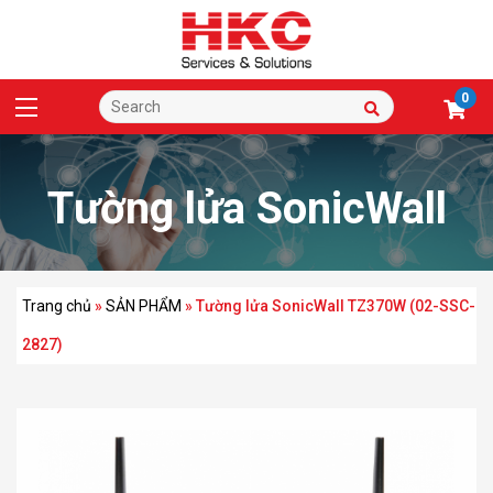
0
Tường lửa SonicWall
TZ370W (02-SSC-
Trang chủ
»
SẢN PHẨM
»
Tường lửa SonicWall TZ370W (02-SSC-
2827)
2827)