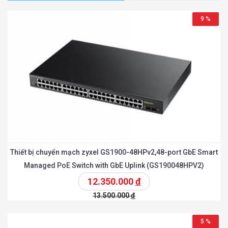
9 %
Thiết bị chuyển mạch zyxel GS1900-48HPv2,48-port GbE Smart
Managed PoE Switch with GbE Uplink (GS190048HPV2)
12.350.000
đ
13.500.000
đ
5 %