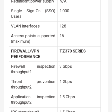
Redundant power supply
N/A
Single Sign-On (SSO)
1,000
Users
VLAN interfaces
128
Access points supported
16
(maximum)
FIREWALL/VPN
TZ370 SERIES
PERFORMANCE
Firewall inspection
3 Gbps
throughput1
Threat prevention
1 Gbps
throughput2
Application inspection
1.5 Gbps
throughput2