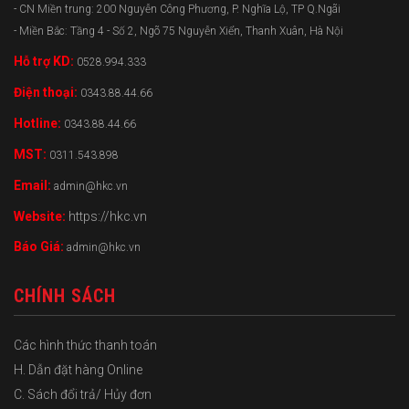
- CN Miền trung: 200 Nguyễn Công Phương, P. Nghĩa Lộ, TP Q.Ngãi
- Miền Bắc: Tầng 4 - Số 2, Ngõ 75 Nguyễn Xiển, Thanh Xuân, Hà Nội
Hỗ trợ KD:
0528.994.333
Điện thoại:
0343.88.44.66
Hotline:
0343.88.44.66
MST:
0311.543.898
Email:
admin@hkc.vn
Website:
https://hkc.vn
Báo Giá:
admin@hkc.vn
CHÍNH SÁCH
Các hình thức thanh toán
H. Dẫn đặt hàng Online
C. Sách đổi trả/ Hủy đơn