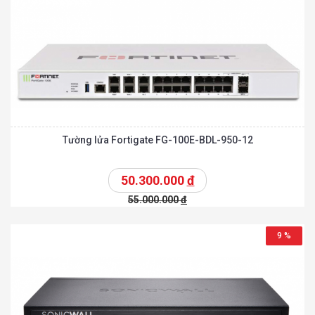
Tường lửa Fortigate FG-100E-BDL-950-12
50.300.000
đ
55.000.000
đ
9 %