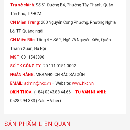
Trụ sở chính
: Số 51 Đường B4, Phường Tây Thạnh, Quận
Tân Phú, TP.HCM
CN Miền Trung
: 200 Nguyễn Công Phương, Phường Nghĩa
Lộ, TP Quảng ngãi
CN Miền Bắc
: Tầng 4 – Số 2, Ngõ 75 Nguyễn Xiển, Quận
Thanh Xuân, Hà Nội
MST
: 0311543898
S
Ố
TK C
Ô
NG TY
: 20.111.0181.0002
NGÂN HÀNG:
MBBANK- CN BẮC SÀI GÒN
EMAIL
:
admin@hkc.vn
– Website:
www.hkc.vn
ĐIỆN THOẠI
:
(+84) 0343.88.44.66 –
TƯ VẤN NHANH
:
0528.994.333 (Zalo – Viber)
SẢN PHẨM LIÊN QUAN