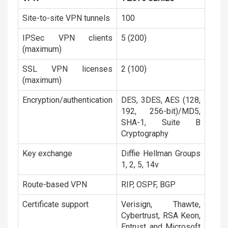
Site-to-site VPN tunnels
100
IPSec VPN clients
5 (200)
(maximum)
SSL VPN licenses
2 (100)
(maximum)
Encryption/authentication
DES, 3DES, AES (128,
192, 256-bit)/MD5,
SHA-1, Suite B
Cryptography
Key exchange
Diffie Hellman Groups
1, 2, 5, 14v
Route-based VPN
RIP, OSPF, BGP
Certificate support
Verisign, Thawte,
Cybertrust, RSA Keon,
Entrust and Microsoft