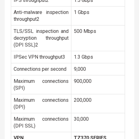
IPS throughput2
1.5 Gbps
Anti-malware inspection
1 Gbps
throughput2
TLS/SSL inspection and
500 Mbps
decryption throughput
(DPI SSL)2
IPSec VPN throughput3
1.3 Gbps
Connections per second
9,000
Maximum connections
900,000
(SPI)
Maximum connections
200,000
(DPI)
Maximum connections
30,000
(DPI SSL)
VPN
TZ370 SERIES