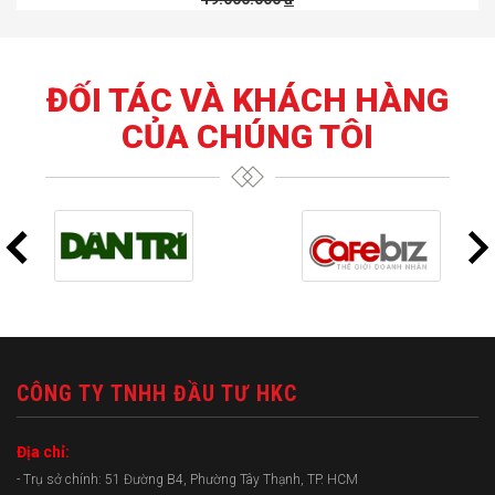
ĐỐI TÁC VÀ KHÁCH HÀNG
CỦA CHÚNG TÔI
CÔNG TY TNHH ĐẦU TƯ HKC
Địa chỉ:
- Trụ sở chính: 51 Đường B4, Phường Tây Thạnh, TP. HCM