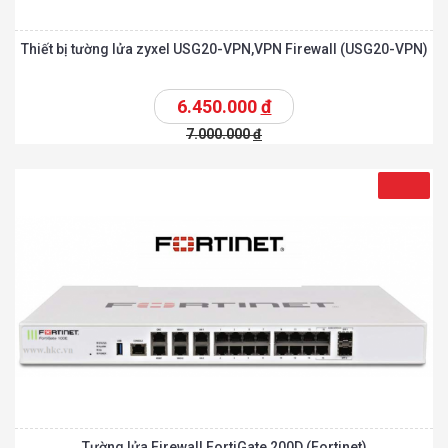
Thiết bị tường lửa zyxel USG20-VPN,VPN Firewall (USG20-VPN)
6.450.000
đ
7.000.000
đ
Tường lửa Firewall FortiGate 200D (Fortinet)