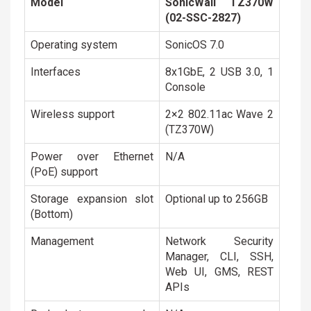
Model
SonicWall TZ370W
(02-SSC-2827)
Operating system
SonicOS 7.0
Interfaces
8x1GbE, 2 USB 3.0, 1
Console
Wireless support
2×2 802.11ac Wave 2
(TZ370W)
Power over Ethernet
N/A
(PoE) support
Storage expansion slot
Optional up to 256GB
(Bottom)
Management
Network Security
Manager, CLI, SSH,
Web UI, GMS, REST
APIs