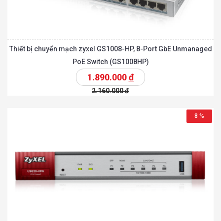
Thiết bị chuyển mạch zyxel GS1008-HP, 8-Port GbE Unmanaged
PoE Switch (GS1008HP)
1.890.000
đ
2.160.000
đ
8 %