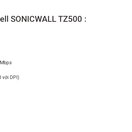
 Dell SONICWALL TZ500 :
0 Mbps
0 với DPI)