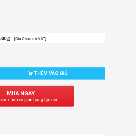
.000
đ
[Giá Chưa có VAT]
THÊM VÀO GIỎ
MUA NGAY
 xác nhận và giao hàng tận nơi