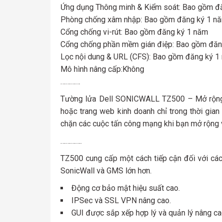
Ứng dụng Thông minh & Kiểm soát: Bao gồm đ
Phòng chống xâm nhập: Bao gồm đăng ký 1 n
Cổng chống vi-rút: Bao gồm đăng ký 1 năm
Cổng chống phần mềm gián điệp: Bao gồm đăn
Lọc nội dung & URL (CFS): Bao gồm đăng ký 1
Mô hình nâng cấp:Không
…………
Tường lửa Dell SONICWALL TZ500 – Mở rộng, 
hoặc trang web kinh doanh chỉ trong thời gi
chặn các cuộc tấn công mạng khi bạn mở rộng 
………….
TZ500 cung cấp một cách tiếp cận đối với các
SonicWall và GMS lớn hơn.
Động cơ bảo mật hiệu suất cao.
IPSec và SSL VPN nâng cao.
GUI được sắp xếp hợp lý và quản lý nâng ca