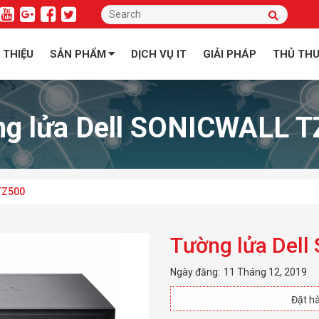
I THIỆU
SẢN PHẨM
DỊCH VỤ IT
GIẢI PHÁP
THỦ TH
g lửa Dell SONICWALL 
TZ500
Tường lửa Del
Ngày đăng:
11 Tháng 12, 2019
Đặt hà