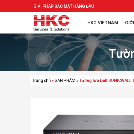
GIẢI PHÁP BẢO MẬT HÀNG ĐẦU
HKC VIETNAM
GIỚ
Tườn
Trang chủ
»
SẢN PHẨM
»
Tường lửa Dell SONICWALL 