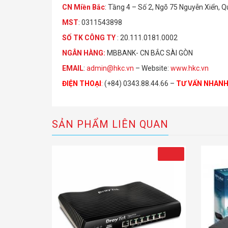
CN Miền Bắc
: Tầng 4 – Số 2, Ngõ 75 Nguyễn Xiển, 
MST
: 0311543898
S
Ố
TK C
Ô
NG TY
: 20.111.0181.0002
NGÂN HÀNG:
MBBANK- CN BẮC SÀI GÒN
EMAIL
:
admin@hkc.vn
– Website:
www.hkc.vn
ĐIỆN THOẠI
:
(+84) 0343.88.44.66 –
TƯ VẤN NHAN
SẢN PHẨM LIÊN QUAN