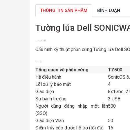
THÔNG TIN SẢN PHẨM
BÌNH LUẬN
Tường lửa Dell SONICWA
………..
Cấu hình kỹ thuật phần cứng Tường lửa Dell
………
Tổng quan về phần cứng
TZ500
Hệ điều hành
SonicOS 6
Lõi xử lý bảo mật
4
Giao diện
8x1Gbe, 2 
Sự bành trướng
2 USB
Người dùng đăng nhập một lần
500
(SSO)
Giao diện Vlan
50
Điểm truy cập được hỗ trợ (tối đa)
16