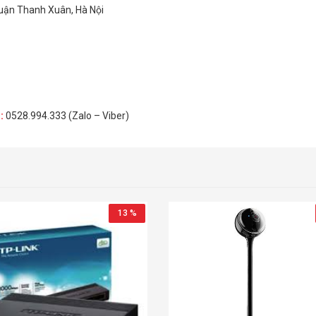
Quận Thanh Xuân, Hà Nội
H
:
0528.994.333 (Zalo – Viber)
13 %