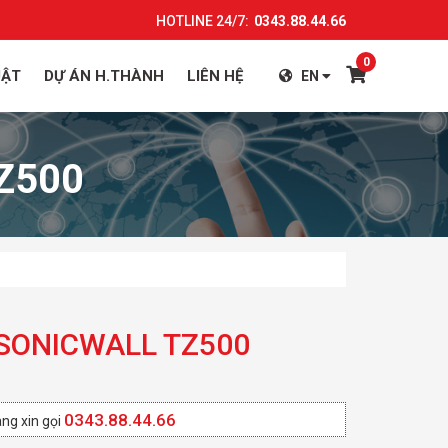
HOTLINE 24/7:
0343.88.44.66
0
UẬT
DỰ ÁN H.THÀNH
LIÊN HỆ
EN
TZ500
l SONICWALL TZ500
0343.88.44.66
ng xin gọi