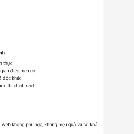
inh
n thực.
ián điệp hiện có.
ã độc khác.
c thi chính sách.
 web không phù hợp, không hiệu quả và có khả