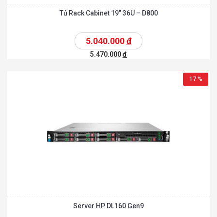
Tủ Rack Cabinet 19” 36U – D800
5.040.000
đ
5.470.000
đ
17 %
Server HP DL160 Gen9