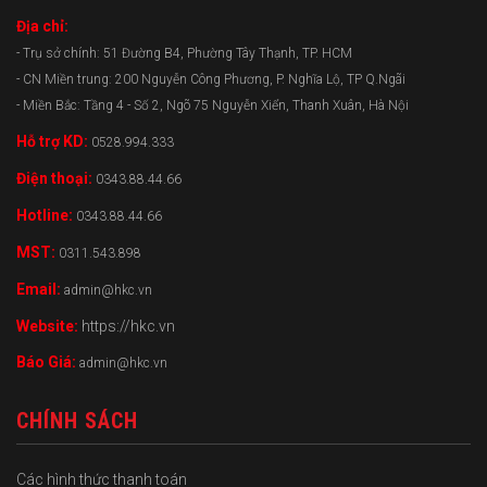
Địa chỉ:
- Trụ sở chính: 51 Đường B4, Phường Tây Thạnh, TP. HCM
- CN Miền trung: 200 Nguyễn Công Phương, P. Nghĩa Lộ, TP Q.Ngãi
- Miền Bắc: Tầng 4 - Số 2, Ngõ 75 Nguyễn Xiển, Thanh Xuân, Hà Nội
Hỗ trợ KD:
0528.994.333
Điện thoại:
0343.88.44.66
Hotline:
0343.88.44.66
MST:
0311.543.898
Email:
admin@hkc.vn
Website:
https://hkc.vn
Báo Giá:
admin@hkc.vn
CHÍNH SÁCH
Các hình thức thanh toán