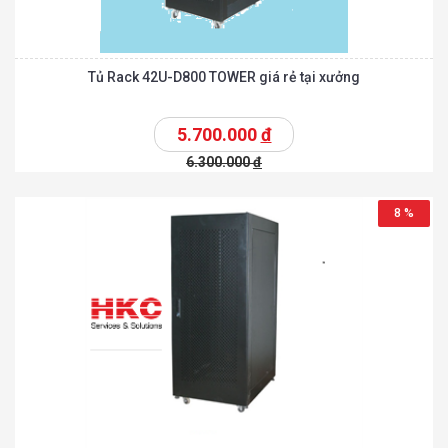
Tủ Rack 42U-D800 TOWER giá rẻ tại xưởng
5.700.000
đ
6.300.000
đ
8 %