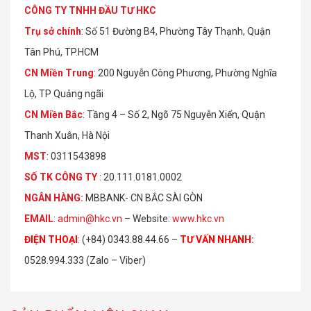
CÔNG TY TNHH ĐẦU TƯ HKC
Trụ sở chính
: Số 51 Đường B4, Phường Tây Thạnh, Quận
Tân Phú, TP.HCM
CN Miền Trung
: 200 Nguyễn Công Phương, Phường Nghĩa
Lộ, TP Quảng ngãi
CN Miền Bắc
: Tầng 4 – Số 2, Ngõ 75 Nguyễn Xiển, Quận
Thanh Xuân, Hà Nội
MST
: 0311543898
S
Ố
TK C
Ô
NG TY
: 20.111.0181.0002
NGÂN HÀNG:
MBBANK- CN BẮC SÀI GÒN
EMAIL
:
admin@hkc.vn
– Website:
www.hkc.vn
ĐIỆN THOẠI
:
(+84) 0343.88.44.66 –
TƯ VẤN NHANH
:
0528.994.333 (Zalo – Viber)