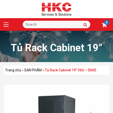
0
Tủ Rack Cabinet 19”
36U – D600
Trang chủ
»
SẢN PHẨM
»
Tủ Rack Cabinet 19” 36U – D600