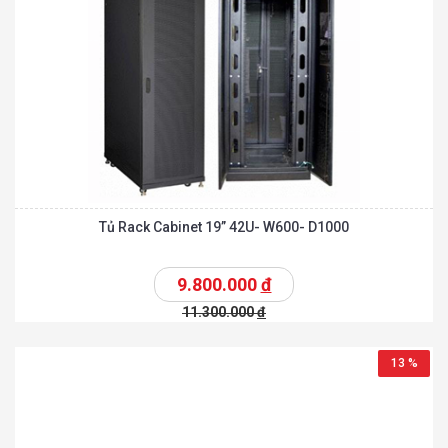
Tủ Rack Cabinet 19” 42U- W600- D1000
9.800.000
đ
11.300.000
đ
13 %