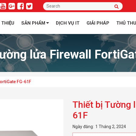
I THIỆU
SẢN PHẨM
DỊCH VỤ IT
GIẢI PHÁP
THỦ TH
Tường lửa Firewall FortiG
FortiGate FG-61F
Thiết bị Tường 
61F
Ngày đăng:
1 Tháng 2, 2024