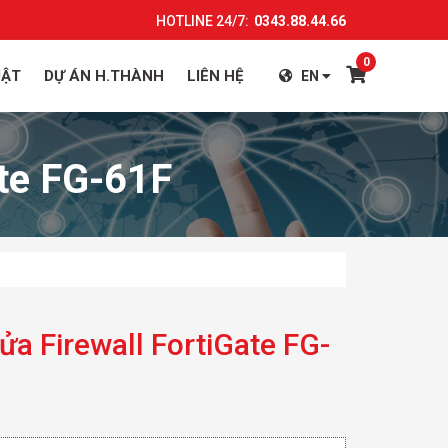
HOTLINE 24/7:
0343.88.44.66
0
UẬT
DỰ ÁN H.THÀNH
LIÊN HỆ
EN
ate FG-61F
lửa Firewall FortiGate FG-