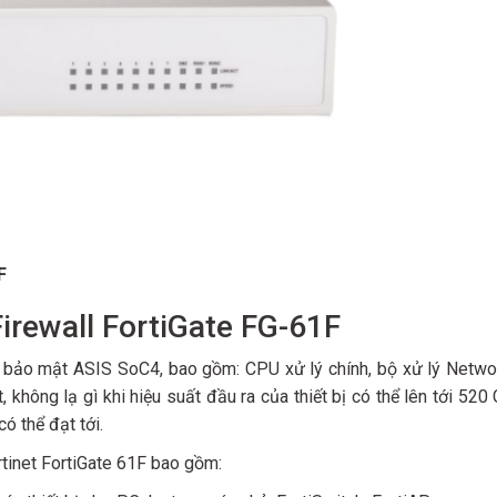
F
Firewall FortiGate FG-61F
ý bảo mật ASIS SoC4, bao gồm: CPU xử lý chính, bộ xử lý Netw
không lạ gì khi hiệu suất đầu ra của thiết bị có thể lên tới 52
ó thể đạt tới.
ortinet FortiGate 61F bao gồm: