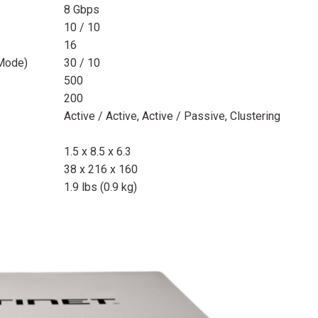
8 Gbps
10 / 10
16
 Mode)
30 / 10
500
200
Active / Active, Active / Passive, Clustering
1.5 x 8.5 x 6.3
38 x 216 x 160
1.9 lbs (0.9 kg)