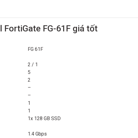
l FortiGate FG-61F giá tốt
FG 61F
2 / 1
5
2
–
–
1
1
1x 128 GB SSD
1.4 Gbps