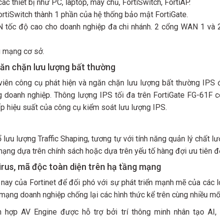
ác thiết bị như PC, laptop, máy chủ, FortiSwitch, FortiAP.
FortiSwitch thành 1 phần của hệ thống bảo mật FortiGate.
 tốc độ cao cho doanh nghiệp đa chi nhánh. 2 cổng WAN 1 và 2 
g mạng cơ sở.
găn chặn lưu lượng bất thường
viên công cụ phát hiện và ngăn chặn lưu lượng bất thường IPS 
 doanh nghiệp. Thông lượng IPS tối đa trên FortiGate FG-61F có
 hiệu suất của công cụ kiểm soát lưu lượng IPS.
lưu lượng Traffic Shaping, tương tự với tính năng quản lý chất l
mạng dựa trên chính sách hoặc dựa trên yếu tố hàng đợi ưu tiên đố
virus, mã độc toàn diện trên hạ tầng mạng
n nay của Fortinet để đối phó với sự phát triển mạnh mẽ của các 
ạng doanh nghiệp chống lại các hình thức kể trên cùng nhiều mố
ch hợp AV Engine được hỗ trợ bởi trí thông minh nhân tạo AI,