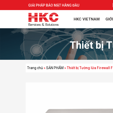
GIẢI PHÁP BẢO MẬT HÀNG ĐẦU
HKC VIETNAM
GIỚ
Thiết bị 
Trang chủ
»
SẢN PHẨM
»
Thiết bị Tường lửa Firewall 