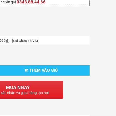
0343.88.44.66
ng xin gọi
.000
đ
[Giá Chưa có VAT]
THÊM VÀO GIỎ
MUA NGAY
 xác nhận và giao hàng tận nơi