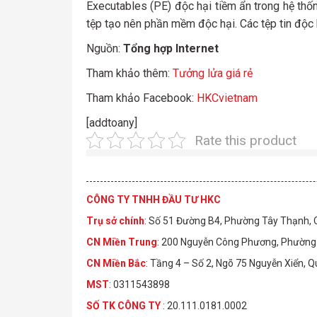
Executables (PE) độc hại tiềm ẩn trong hệ thố
tệp tạo nên phần mềm độc hại. Các tệp tin độc
Nguồn:
Tổng hợp Internet
Tham khảo thêm:
Tưởng lửa giá rẻ
Tham khảo Facebook:
HKCvietnam
[addtoany]
Rate this product
CÔNG TY TNHH ĐẦU TƯ HKC
Trụ sở chính
: Số 51 Đường B4, Phường Tây Thạnh,
CN Miền Trung
: 200 Nguyễn Công Phương, Phường 
CN Miền Bắc
: Tầng 4 – Số 2, Ngõ 75 Nguyễn Xiển, 
MST
: 0311543898
S
Ố
TK C
Ô
NG TY
: 20.111.0181.0002