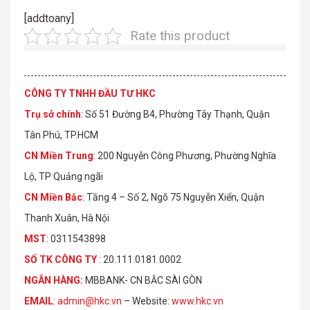
[addtoany]
Rate this product
CÔNG TY TNHH ĐẦU TƯ HKC
Trụ sở chính
: Số 51 Đường B4, Phường Tây Thạnh, Quận
Tân Phú, TP.HCM
CN Miền Trung
: 200 Nguyễn Công Phương, Phường Nghĩa
Lộ, TP Quảng ngãi
CN Miền Bắc
: Tầng 4 – Số 2, Ngõ 75 Nguyễn Xiển, Quận
Thanh Xuân, Hà Nội
MST
: 0311543898
S
Ố
TK C
Ô
NG TY
: 20.111.0181.0002
NGÂN HÀNG:
MBBANK- CN BẮC SÀI GÒN
EMAIL
:
admin@hkc.vn
– Website:
www.hkc.vn