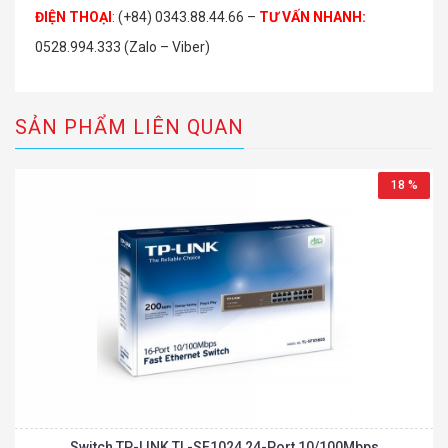
ĐIỆN THOẠI
:
(+84) 0343.88.44.66 –
TƯ VẤN NHANH
:
0528.994.333 (Zalo – Viber)
SẢN PHẨM LIÊN QUAN
18 %
Switch TP-LINK TL-SF1024 24-Port 10/100Mbps