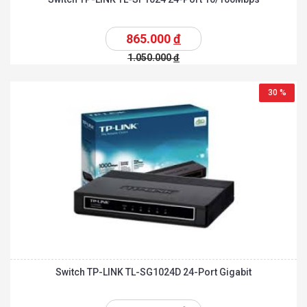
865.000
đ
1.050.000
đ
30 %
Switch TP-LINK TL-SG1024D 24-Port Gigabit