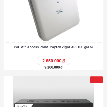
PoE Wifi Access Point DrayTek Vigor AP910C giá rẻ
2.850.000
đ
3.200.000
đ