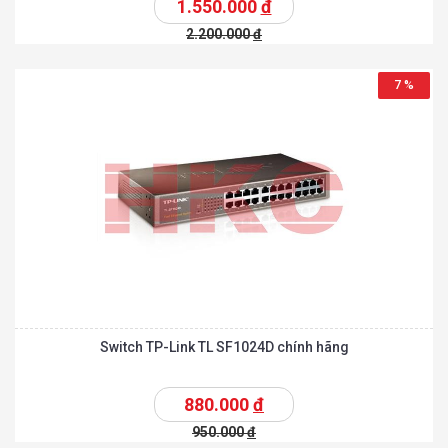
1.550.000
đ
2.200.000
đ
7 %
Switch TP-Link TL SF1024D chính hãng
880.000
đ
950.000
đ