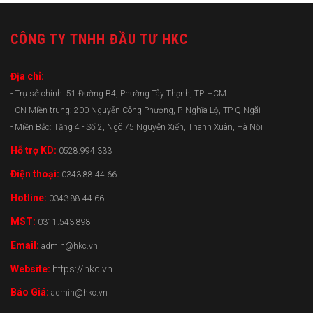
CÔNG TY TNHH ĐẦU TƯ HKC
Địa chỉ:
- Trụ sở chính: 51 Đường B4, Phường Tây Thạnh, TP. HCM
- CN Miền trung: 200 Nguyễn Công Phương, P. Nghĩa Lộ, TP Q.Ngãi
- Miền Bắc: Tầng 4 - Số 2, Ngõ 75 Nguyễn Xiển, Thanh Xuân, Hà Nội
Hỗ trợ KD:
0528.994.333
Điện thoại:
0343.88.44.66
Hotline:
0343.88.44.66
MST:
0311.543.898
Email:
admin@hkc.vn
Website:
https://hkc.vn
Báo Giá:
admin@hkc.vn