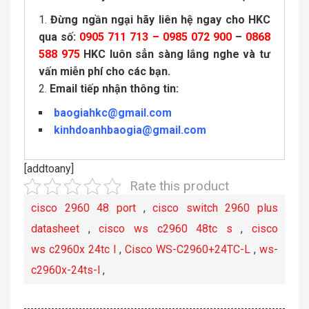
Đừng ngần ngại hãy liên hệ ngay cho HKC
qua số:
0905 711 713 – 0985 072 900
–
0868
588 975
HKC luôn sẳn sàng lắng nghe và tư
vấn miễn phí cho các bạn.
Email tiếp nhận thông tin:
baogiahkc@gmail.com
kinhdoanhbaogia@gmail.com
[addtoany]
Rate this product
cisco 2960 48 port
,
cisco switch 2960 plus
datasheet
,
cisco ws c2960 48tc s
,
cisco
ws c2960x 24tc l
,
Cisco WS-C2960+24TC-L
,
ws-
c2960x-24ts-l
,