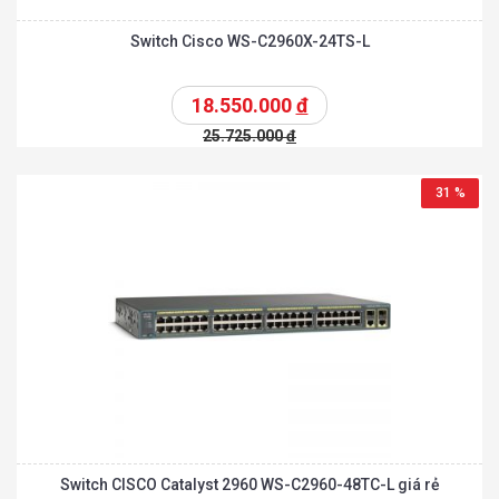
Switch Cisco WS-C2960X-24TS-L
18.550.000
đ
25.725.000
đ
31 %
Switch CISCO Catalyst 2960 WS-C2960-48TC-L giá rẻ