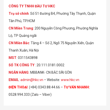
CÔNG TY TNHH ĐẦU TƯ HKC
Trụ sở chính
: Số 51 Đường B4, Phường Tây Thạnh, Quận
Tân Phú, TP.HCM
CN Miền Trung
: 200 Nguyễn Công Phương, Phường Nghĩa
Lộ, TP Quảng ngãi
CN Miền Bắc
: Tầng 4 – Số 2, Ngõ 75 Nguyễn Xiển, Quận
Thanh Xuân, Hà Nội
MST
: 0311543898
S
Ố
TK C
Ô
NG TY
: 20.111.0181.0002
NGÂN HÀNG:
MBBANK- CN BẮC SÀI GÒN
EMAIL
:
admin@hkc.vn
– Website:
www.hkc.vn
ĐIỆN THOẠI
:
(+84) 0343.88.44.66 –
TƯ VẤN NHANH
:
0528.994.333 (Zalo – Viber)