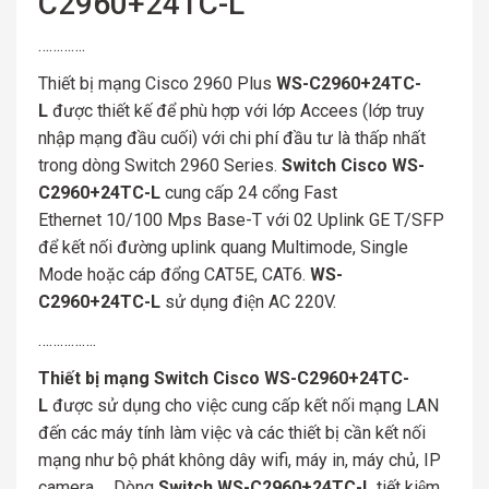
C2960+24TC-L
………….
Thiết bị mạng Cisco 2960 Plus
WS-C2960+24TC-
L
được thiết kế để phù hợp với lớp Accees (lớp truy
nhập mạng đầu cuối) với chi phí đầu tư là thấp nhất
trong dòng Switch 2960 Series.
Switch Cisco WS-
C2960+24TC-L
cung cấp 24 cổng Fast
Ethernet 10/100 Mps Base-T với 02 Uplink GE T/SFP
để kết nối đường uplink quang Multimode, Single
Mode hoặc cáp đổng CAT5E, CAT6.
WS-
C2960+24TC-L
sử dụng điện AC 220V.
…………….
Thiết bị mạng Switch Cisco WS-C2960+24TC-
L
được sử dụng cho việc cung cấp kết nối mạng LAN
đến các máy tính làm việc và các thiết bị cần kết nối
mạng như bộ phát không dây wifi, máy in, máy chủ, IP
camera … Dòng
Switch WS-C2960+24TC-L
tiết kiệm