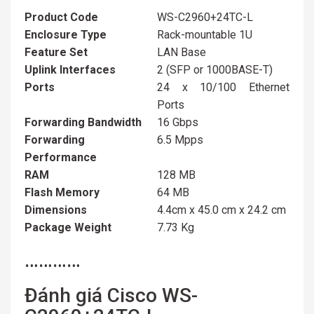
Product Code
WS-C2960+24TC-L
Enclosure Type
Rack-mountable 1U
Feature Set
LAN Base
Uplink Interfaces
2 (SFP or 1000BASE-T)
Ports
24 x 10/100 Ethernet
Ports
Forwarding Bandwidth
16 Gbps
Forwarding
6.5 Mpps
Performance
RAM
128 MB
Flash Memory
64 MB
Dimensions
4.4cm x 45.0 cm x 24.2 cm
Package Weight
7.73 Kg
…………
Đánh giá Cisco WS-