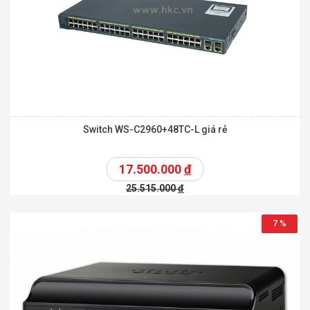
Switch WS-C2960+48TC-L giá rẻ
17.500.000
đ
25.515.000
đ
7 %