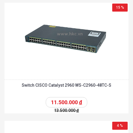
15 %
Switch CISCO Catalyst 2960 WS-C2960-48TC-S
11.500.000
đ
13.500.000
đ
4 %