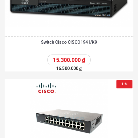
Switch Cisco CISCO1941/K9
15.300.000
đ
16.500.000
đ
1 %