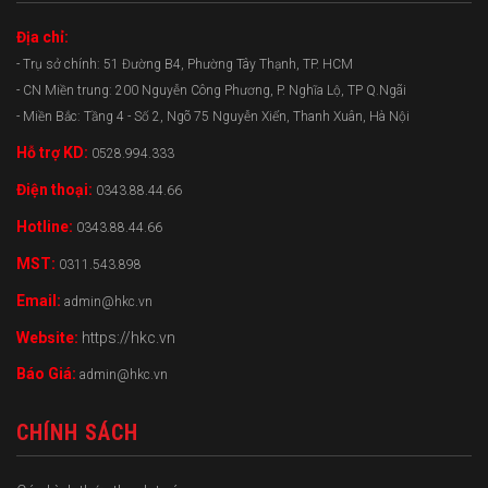
Địa chỉ:
- Trụ sở chính: 51 Đường B4, Phường Tây Thạnh, TP. HCM
- CN Miền trung: 200 Nguyễn Công Phương, P. Nghĩa Lộ, TP Q.Ngãi
- Miền Bắc: Tầng 4 - Số 2, Ngõ 75 Nguyễn Xiển, Thanh Xuân, Hà Nội
Hỗ trợ KD:
0528.994.333
Điện thoại:
0343.88.44.66
Hotline:
0343.88.44.66
MST:
0311.543.898
Email:
admin@hkc.vn
Website:
https://hkc.vn
Báo Giá:
admin@hkc.vn
CHÍNH SÁCH