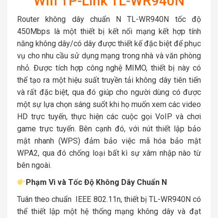
Wifi TP-Link TL-WR940N
Router không dây chuẩn N TL-WR940N tốc độ
450Mbps là một thiết bị kết nối mạng kết hợp tính
năng không dây/có dây được thiết kế đặc biệt để phục
vụ cho nhu cầu sử dụng mạng trong nhà và văn phòng
nhỏ. Được tích hợp công nghệ MIMO, thiết bị này có
thể tạo ra một hiệu suất truyền tải không dây tiên tiến
và rất đặc biệt, qua đó giúp cho người dùng có được
một sự lựa chọn sáng suốt khi họ muốn xem các video
HD trực tuyến, thực hiện các cuộc gọi VoIP và chơi
game trực tuyến. Bên cạnh đó, với nút thiết lập bảo
mật nhanh (WPS) đảm bảo việc mã hóa bảo mật
WPA2, qua đó chống loại bất kì sự xâm nhập nào từ
bên ngoài.
Phạm Vi và Tốc Độ Không Dây Chuẩn N
Tuân theo chuẩn IEEE 802.11n, thiết bị TL-WR940N có
thể thiết lập một hệ thống mạng không dây và đạt