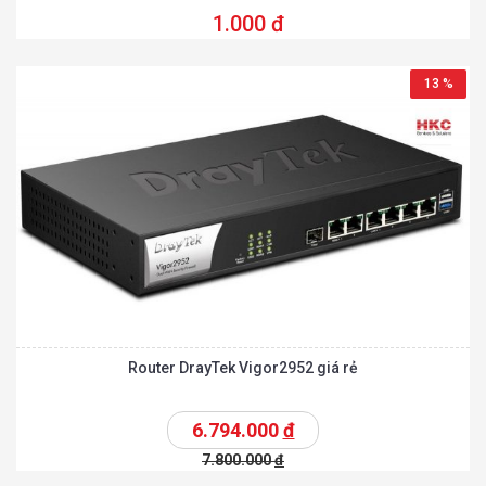
1.000 đ
13 %
Router DrayTek Vigor2952 giá rẻ
6.794.000
đ
7.800.000
đ