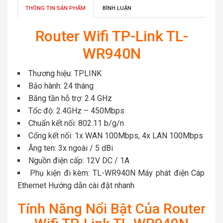
THÔNG TIN SẢN PHẨM
BÌNH LUẬN
Router Wifi TP-Link TL-
WR940N
Thương hiệu: TPLINK
Bảo hành: 24 tháng
Băng tần hỗ trợ: 2.4 GHz
Tốc độ: 2.4GHz – 450Mbps
Chuẩn kết nối: 802.11 b/g/n
Cổng kết nối: 1x WAN 100Mbps, 4x LAN 100Mbps
Ăng ten: 3x ngoài / 5 dBi
Nguồn điện cấp: 12V DC / 1A
Phụ kiện đi kèm: TL-WR940N Máy phát điện Cáp
Ethernet Hướng dẫn cài đặt nhanh
Tính Năng Nổi Bật Của Router