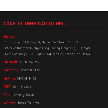
CÔNG TY TNHH ĐẦU TƯ HKC
Địa chỉ:
- Trụ sở chính: 51 Đường B4, Phường Tây Thạnh, TP. HCM
- CN Miền trung: 200 Nguyễn Công Phương, P. Nghĩa Lộ, TP Q.Ngãi
- Miền Bắc: Tầng 4 - Số 2, Ngõ 75 Nguyễn Xiển, Thanh Xuân, Hà Nội
Hỗ trợ KD:
0528.994.333
Điện thoại:
0343.88.44.66
Hotline:
0343.88.44.66
MST:
0311.543.898
Email:
admin@hkc.vn
Website:
https://hkc.vn