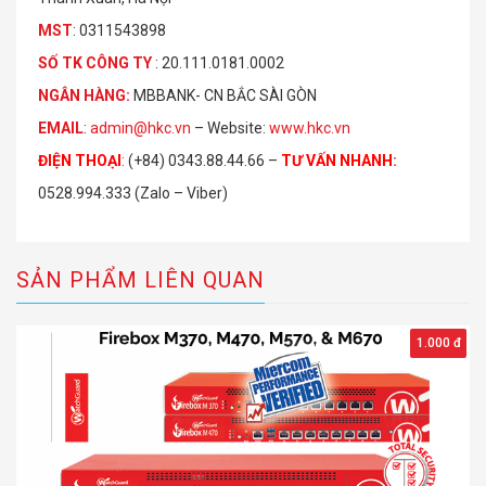
MST
: 0311543898
S
Ố
TK C
Ô
NG TY
: 20.111.0181.0002
NGÂN HÀNG:
MBBANK- CN BẮC SÀI GÒN
EMAIL
:
admin@hkc.vn
– Website:
www.hkc.vn
ĐIỆN THOẠI
:
(+84) 0343.88.44.66 –
TƯ VẤN NHANH
:
0528.994.333 (Zalo – Viber)
SẢN PHẨM LIÊN QUAN
1.000 đ