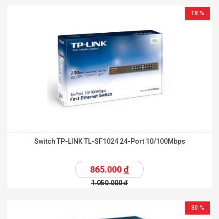
18 %
Switch TP-LINK TL-SF1024 24-Port 10/100Mbps
865.000
đ
1.050.000
đ
30 %