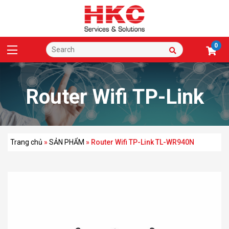
0
Router Wifi TP-Link
TL-WR940N
Trang chủ
»
SẢN PHẨM
»
Router Wifi TP-Link TL-WR940N