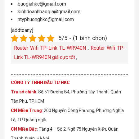
baogiahkc@gmail.com
kinhdoanhbaogia@gmail.com
ntyphuonghkc@gmail.com
[addtoany]
5/5 - (1 bình chọn)
Router Wifi TP-Link TL-WR940N
,
Router Wifi TP-
Link TL-WR940N giá cực tốt
,
CÔNG TY TNHH ĐẦU TƯ HKC
Trụ sở chính
: Số 51 Đường B4, Phường Tây Thạnh, Quận
Tân Phú, TP.HCM
CN Miền Trung
: 200 Nguyễn Công Phương, Phường Nghĩa
Lộ, TP Quảng ngãi
CN Miền Bắc
: Tầng 4 – Số 2, Ngõ 75 Nguyễn Xiển, Quận
Thanh Xuân, Hà Nội