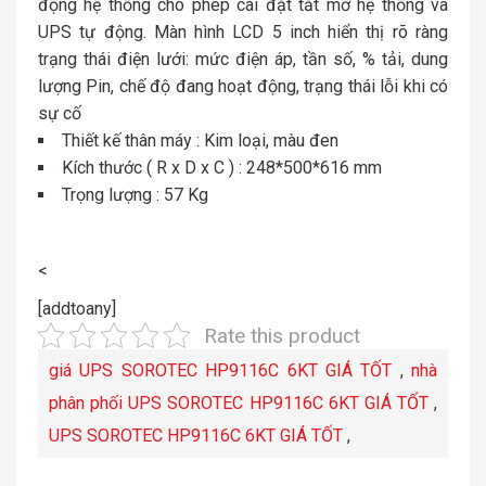
động hệ thống cho phép cài đặt tắt mở hệ thống và
UPS tự động. Màn hình LCD 5 inch hiển thị rõ ràng
trạng thái điện lưới: mức điện áp, tần số, % tải, dung
lượng Pin, chế độ đang hoạt động, trạng thái lỗi khi có
sự cố
Thiết kế thân máy : Kim loại, màu đen
Kích thước ( R x D x C ) : 248*500*616 mm
Trọng lượng : 57 Kg
<
[addtoany]
Rate this product
giá UPS SOROTEC HP9116C 6KT GIÁ TỐT
,
nhà
phân phối UPS SOROTEC HP9116C 6KT GIÁ TỐT
,
UPS SOROTEC HP9116C 6KT GIÁ TỐT
,