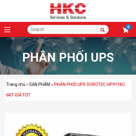
0
PHÂN PHỐI UPS
SOROTEC HP9116C
Trang chủ
»
SẢN PHẨM
»
PHÂN PHỐI UPS SOROTEC HP9116C
6KT GIÁ TỐT
6KT GIÁ TỐT