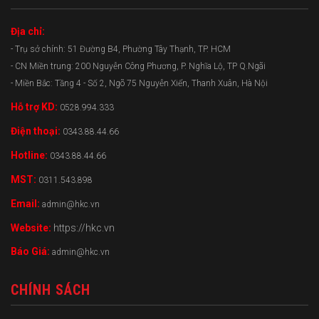
Địa chỉ:
- Trụ sở chính: 51 Đường B4, Phường Tây Thạnh, TP. HCM
- CN Miền trung: 200 Nguyễn Công Phương, P. Nghĩa Lộ, TP Q.Ngãi
- Miền Bắc: Tầng 4 - Số 2, Ngõ 75 Nguyễn Xiển, Thanh Xuân, Hà Nội
Hỗ trợ KD:
0528.994.333
Điện thoại:
0343.88.44.66
Hotline:
0343.88.44.66
MST:
0311.543.898
Email:
admin@hkc.vn
Website:
https://hkc.vn
Báo Giá:
admin@hkc.vn
CHÍNH SÁCH