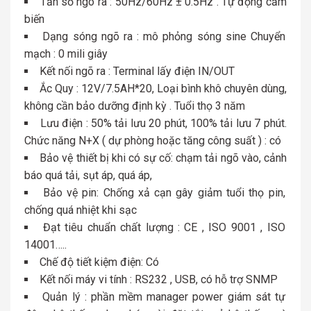
Tần số ngõ ra : 50Hz/60Hz ± 0.5Hz . Tự động cảm
biến
Dạng sóng ngõ ra : mô phỏng sóng sine Chuyển
mạch : 0 mili giây
Kết nối ngõ ra : Terminal lấy điện IN/OUT
Ắc Quy : 12V/7.5AH*20, Loại bình khô chuyên dùng,
không cần bảo dưỡng định kỳ . Tuổi thọ 3 năm
Lưu điện : 50% tải lưu 20 phút, 100% tải lưu 7 phút.
Chức năng N+X ( dự phòng hoặc tăng công suất ) : có
Bảo vệ thiết bị khi có sự cố: chạm tải ngõ vào, cảnh
báo quá tải, sụt áp, quá áp,
Bảo vệ pin: Chống xả cạn gây giảm tuổi thọ pin,
chống quá nhiệt khi sạc
Đạt tiêu chuẩn chất lượng : CE , ISO 9001 , ISO
14001…..
Chế độ tiết kiệm điện: Có
Kết nối máy vi tính : RS232 , USB, có hỗ trợ SNMP
Quản lý : phần mềm manager power giám sát tự