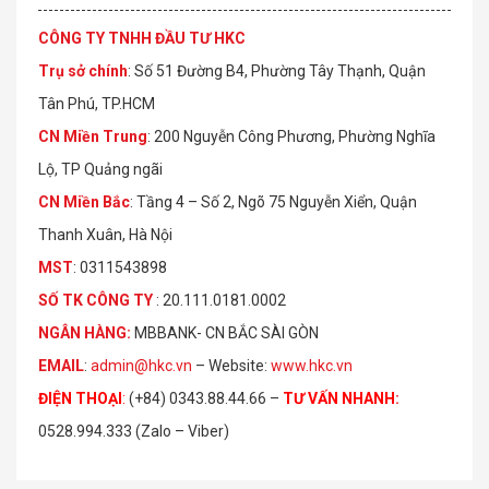
CÔNG TY TNHH ĐẦU TƯ HKC
Trụ sở chính
: Số 51 Đường B4, Phường Tây Thạnh, Quận
Tân Phú, TP.HCM
CN Miền Trung
: 200 Nguyễn Công Phương, Phường Nghĩa
Lộ, TP Quảng ngãi
CN Miền Bắc
: Tầng 4 – Số 2, Ngõ 75 Nguyễn Xiển, Quận
Thanh Xuân, Hà Nội
MST
: 0311543898
S
Ố
TK C
Ô
NG TY
: 20.111.0181.0002
NGÂN HÀNG:
MBBANK- CN BẮC SÀI GÒN
EMAIL
:
admin@hkc.vn
– Website:
www.hkc.vn
ĐIỆN THOẠI
:
(+84) 0343.88.44.66 –
TƯ VẤN NHANH
:
0528.994.333 (Zalo – Viber)