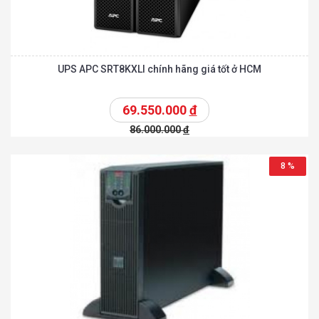
UPS APC SRT8KXLI chính hãng giá tốt ở HCM
69.550.000
đ
86.000.000
đ
8 %