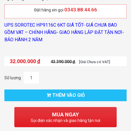
0343.88.44.66
Đặt hàng xin gọi
UPS SOROTEC HP9116C 6KT GIÁ TỐT- GIÁ CHƯA BAO
GỒM VAT – CHÍNH HÃNG- GIAO HÀNG LẮP ĐẶT TẬN NƠI-
BẢO HÀNH 2 NĂM
32.000.000
đ
43.390.000
đ
[Giá Chưa có VAT]
Số lượng:
THÊM VÀO GIỎ
MUA NGAY
Gọi điện xác nhận và giao hàng tận nơi