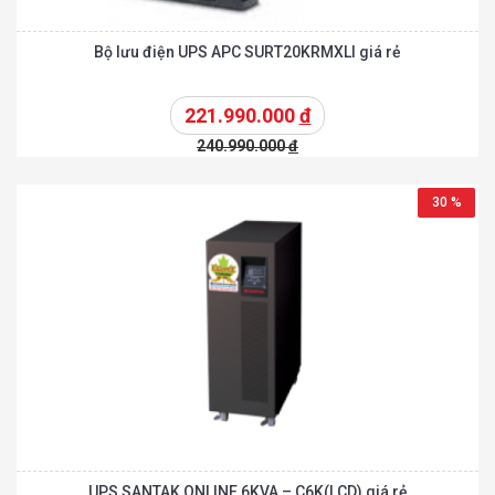
Bộ lưu điện UPS APC SURT20KRMXLI giá rẻ
221.990.000
đ
240.990.000
đ
30 %
UPS SANTAK ONLINE 6KVA – C6K(LCD) giá rẻ