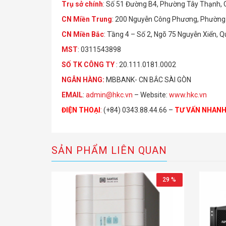
Trụ sở chính
: Số 51 Đường B4, Phường Tây Thạnh,
CN Miền Trung
: 200 Nguyễn Công Phương, Phường 
CN Miền Bắc
: Tầng 4 – Số 2, Ngõ 75 Nguyễn Xiển, 
MST
: 0311543898
S
Ố
TK C
Ô
NG TY
: 20.111.0181.0002
NGÂN HÀNG:
MBBANK- CN BẮC SÀI GÒN
EMAIL
:
admin@hkc.vn
– Website:
www.hkc.vn
ĐIỆN THOẠI
:
(+84) 0343.88.44.66 –
TƯ VẤN NHAN
SẢN PHẨM LIÊN QUAN
29 %