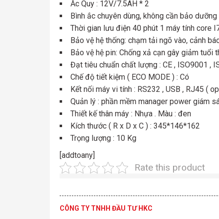
Ắc Quy : 12V/7.5AH * 2
Bình ắc chuyên dùng, không cần bảo dưỡng đ
Thời gian lưu điện 40 phút 1 máy tính core I
Bảo vệ hệ thống: chạm tải ngõ vào, cảnh báo 
Bảo vệ hệ pin: Chống xả cạn gây giảm tuổi t
Đạt tiêu chuẩn chất lượng : CE , ISO9001 , 
Chế độ tiết kiệm ( ECO MODE ) : Có
Kết nối máy vi tính : RS232 , USB , RJ45 ( op
Quản lý : phần mềm manager power giám sát
Thiết kế thân máy : Nhựa . Màu : đen
Kích thước ( R x D x C ) : 345*146*162
Trọng lượng : 10 Kg
[addtoany]
Rate this product
CÔNG TY TNHH ĐẦU TƯ HKC