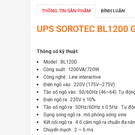
THÔNG TIN SẢN PHẨM
BÌNH LUẬN
UPS SOROTEC BL1200 G
Thông số kỹ thuật:
Model : BL1200
Công suất : 1200VA/720W
Công nghệ : Line interactive
Điện ngõ vào : 220V (175V~275V)
Tần số ngõ vào : 50/60Hz (46~64) .Tự độn
Điện ngõ ra : 220V ± 10%
Tần số ngõ ra : 50Hz/60Hz ± 0.5Hz . Tự độ
Dạng sóng ngõ ra : mô phỏng sóng sine
Kết nối ngõ ra : 4 ổ cắm ngõ ra chuẩn đa nă
Chuyển mạch : 2 ~ 6 ms