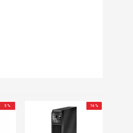
5 %
16 %