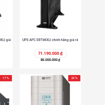
XLI giá
UPS APC SRT6KXLI chính hãng giá rẻ
71.190.000
đ
85.000.000
đ
Chi tiết
Chi tiết
hêm vào giỏ
17 %
20 %