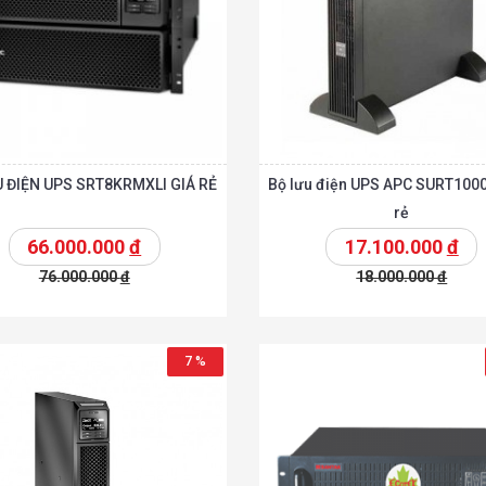
 ĐIỆN UPS SRT8KRMXLI GIÁ RẺ
Bộ lưu điện UPS APC SURT1000
rẻ
66.000.000
đ
17.100.000
đ
76.000.000
đ
18.000.000
đ
t
Chi tiết
Thêm vào giỏ
T
7 %