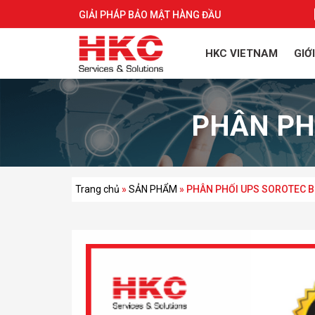
GIẢI PHÁP BẢO MẬT HÀNG ĐẦU
HKC VIETNAM
GIỚ
PHÂN PH
Trang chủ
»
SẢN PHẨM
»
PHÂN PHỐI UPS SOROTEC B