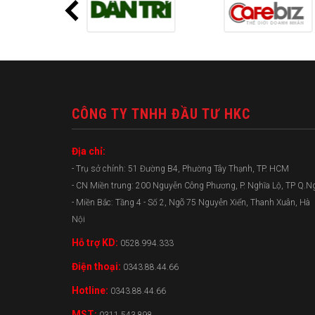
CÔNG TY TNHH ĐẦU TƯ HKC
Địa chỉ:
- Trụ sở chính: 51 Đường B4, Phường Tây Thạnh, TP. HCM
- CN Miền trung: 200 Nguyễn Công Phương, P. Nghĩa Lộ, TP Q.N
- Miền Bắc: Tầng 4 - Số 2, Ngõ 75 Nguyễn Xiển, Thanh Xuân, Hà
Nội
Hỗ trợ KD:
0528.994.333
Điện thoại:
0343.88.44.66
Hotline:
0343.88.44.66
MST: