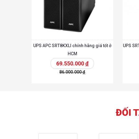
UPS APC SRT8KXLI chính hãng giá tốt ở
UPS SRT
HCM
69.550.000
đ
86.000.000
đ
Chi tiế
Thêm vào giỏ
Thêm vào giỏ
ĐỐI 