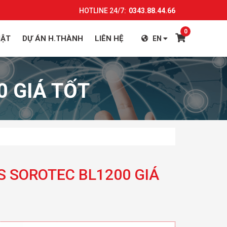
HOTLINE 24/7:
0343.88.44.66
0
UẬT
DỰ ÁN H.THÀNH
LIÊN HỆ
EN
 GIÁ TỐT
S SOROTEC BL1200 GIÁ