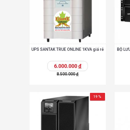
UPS SANTAK TRUE ONLINE 1KVA giá rẻ
BỘ LƯU
6.000.000
đ
8.500.000
đ
Chi tiế
Thêm vào giỏ
Thêm vào giỏ
19 %