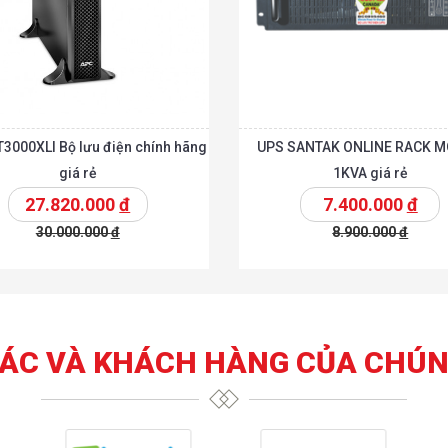
3000XLI Bộ lưu điện chính hãng
UPS SANTAK ONLINE RACK 
giá rẻ
1KVA giá rẻ
27.820.000
đ
7.400.000
đ
30.000.000
đ
8.900.000
đ
t
Chi tiết
Thêm vào giỏ
T
TÁC VÀ KHÁCH HÀNG CỦA CHÚN