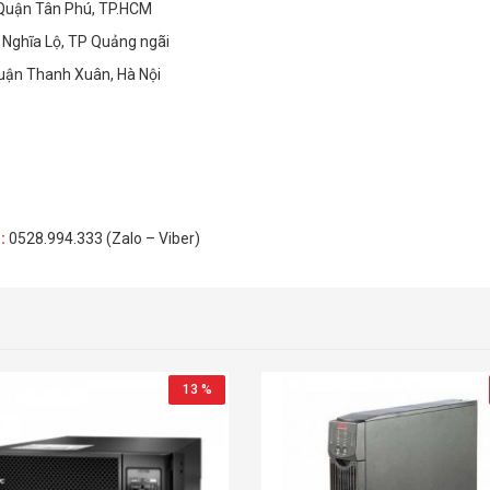
 Quận Tân Phú, TP.HCM
Nghĩa Lộ, TP Quảng ngãi
Quận Thanh Xuân, Hà Nội
H
:
0528.994.333 (Zalo – Viber)
13 %