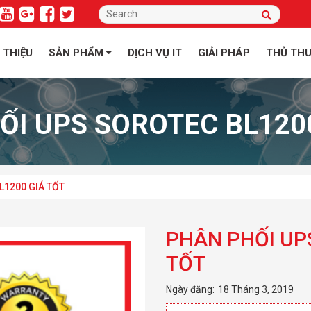
I THIỆU
SẢN PHẨM
DỊCH VỤ IT
GIẢI PHÁP
THỦ TH
ỐI UPS SOROTEC BL1200
L1200 GIÁ TỐT
PHÂN PHỐI UP
TỐT
Ngày đăng:
18 Tháng 3, 2019