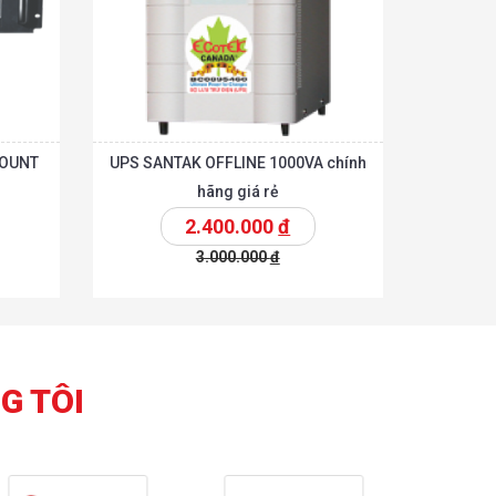
MOUNT
UPS SANTAK OFFLINE 1000VA chính
hãng giá rẻ
2.400.000
đ
3.000.000
đ
Chi tiết
Chi tiết
hêm vào giỏ
G TÔI