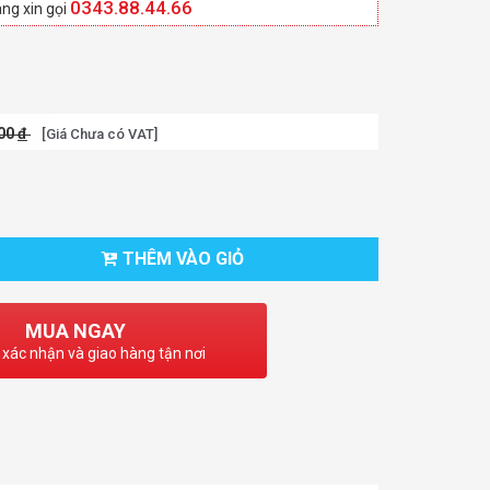
0343.88.44.66
ng xin gọi
000
đ
[Giá Chưa có VAT]
THÊM VÀO GIỎ
MUA NGAY
 xác nhận và giao hàng tận nơi