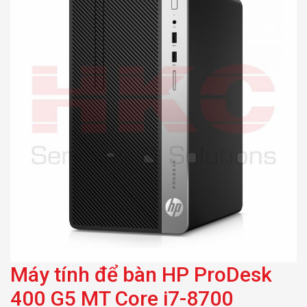
Máy tính để bàn HP ProDesk
400 G5 MT Core i7-8700