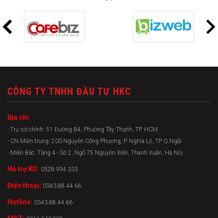
CÔNG TY TNHH ĐẦU TƯ HKC
Địa chỉ:
- Trụ sở chính: 51 Đường B4, Phường Tây Thạnh, TP. HCM
- CN Miền trung: 200 Nguyễn Công Phương, P. Nghĩa Lộ, TP Q.Ngãi
- Miền Bắc: Tầng 4 - Số 2, Ngõ 75 Nguyễn Xiển, Thanh Xuân, Hà Nội
Hỗ trợ KD:
0528.994.333
Điện thoại:
0343.88.44.66
Hotline:
0343.88.44.66