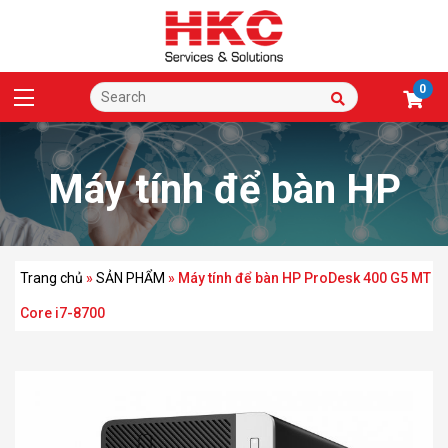
0
Máy tính để bàn HP
ProDesk 400 G5 MT
Trang chủ
»
SẢN PHẨM
»
Máy tính để bàn HP ProDesk 400 G5 MT
Core i7-8700
Core i7-8700