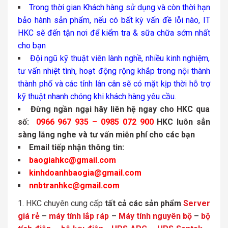
Trong thời gian Khách hàng sử dụng và còn thời hạn
bảo hành sản phẩm, nếu có bất kỳ vấn đề lỗi nào, IT
HKC sẽ đến tận nơi để kiểm tra & sữa chữa sớm nhất
cho bạn
Đội ngũ kỹ thuật viên lành nghề, nhiều kinh nghiệm,
tư vấn nhiệt tình, hoạt động rộng khắp trong nội thành
thành phố và các tỉnh lân cân sẽ có mặt kịp thời hỗ trợ
kỹ thuật nhanh chóng khi khách hàng yêu cầu.
Đừng ngần ngại hãy liên hệ ngay cho HKC qua
số:
0966 967 935 – 0985 072 900
HKC luôn sẳn
sàng lắng nghe và tư vấn miễn phí cho các bạn
Email tiếp nhận thông tin:
baogiahkc@gmail.com
kinhdoanhbaogia@gmail.com
nnbtranhkc@gmail.com
HKC chuyên cung cấp
tất cả các sản phẩm
Server
giá rẻ
–
máy tính lắp ráp
–
Máy tính nguyên bộ
–
bộ