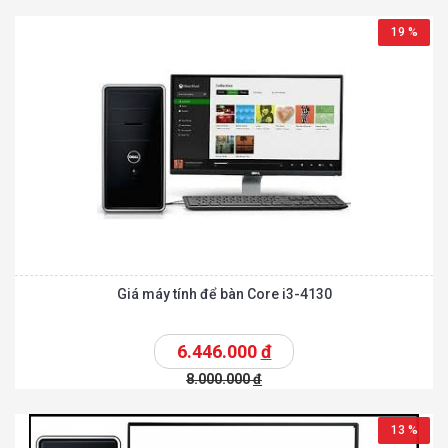
19 %
Giá máy tính để bàn Core i3-4130
6.446.000
đ
8.000.000
đ
13 %