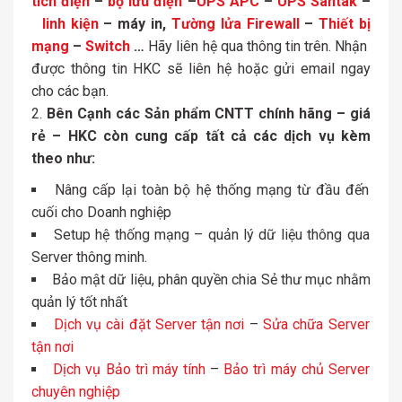
tích điện
–
bộ lưu điện
–
UPS APC
–
UPS Santak
–
linh kiện
– máy in,
Tường lửa Firewall
–
Thiết bị
mạng
–
Switch
…
Hãy liên hệ qua thông tin trên. Nhận
được thông tin HKC sẽ liên hệ hoặc gửi email ngay
cho các bạn.
Bên Cạnh các Sản phẩm CNTT chính hãng – giá
rẻ – HKC còn cung cấp tất cả các dịch vụ kèm
theo như:
Nâng cấp lại toàn bộ hệ thống mạng từ đầu đến
cuối cho Doanh nghiệp
Setup hệ thống mạng – quản lý dữ liệu thông qua
Server thông minh.
Bảo mật dữ liệu, phân quyền chia Sẻ thư mục nhằm
quản lý tốt nhất
Dịch vụ cài đặt Server tận nơi
–
Sửa chữa Server
tận nơi
Dịch vụ Bảo trì máy tính
–
Bảo trì máy chủ Server
chuyên nghiệp