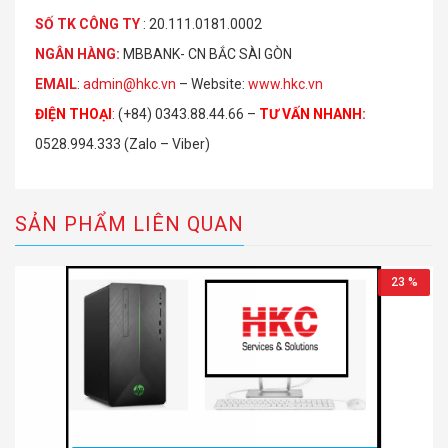
S
Ố
TK C
Ô
NG TY
: 20.111.0181.0002
NGÂN HÀNG:
MBBANK- CN BẮC SÀI GÒN
EMAIL
:
admin@hkc.vn
– Website:
www.hkc.vn
ĐIỆN THOẠI
:
(+84) 0343.88.44.66 –
TƯ VẤN NHANH
:
0528.994.333 (Zalo – Viber)
SẢN PHẨM LIÊN QUAN
23 %