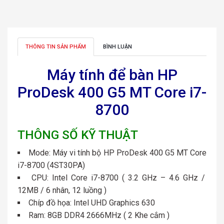
THÔNG TIN SẢN PHẨM
BÌNH LUẬN
Máy tính để bàn HP
ProDesk 400 G5 MT Core i7-
8700
THÔNG SỐ KỸ THUẬT
Mode: Máy vi tính bộ HP ProDesk 400 G5 MT Core
i7-8700 (4ST30PA)
CPU: Intel Core i7-8700 ( 3.2 GHz – 4.6 GHz /
12MB / 6 nhân, 12 luồng )
Chíp đồ họa: Intel UHD Graphics 630
Ram: 8GB DDR4 2666MHz ( 2 Khe cắm )