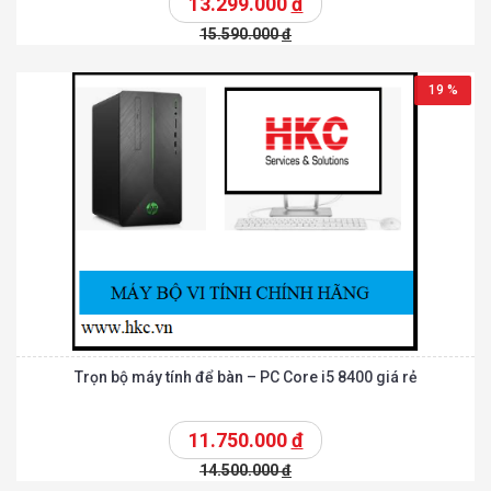
13.299.000
đ
15.590.000
đ
19 %
Trọn bộ máy tính để bàn – PC Core i5 8400 giá rẻ
11.750.000
đ
14.500.000
đ