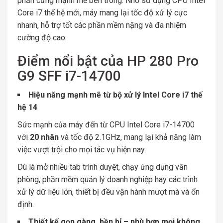
phần cứng mạnh mẽ bên trong. Nhờ sử dụng CPU Intel
Core i7 thế hệ mới, máy mang lại tốc độ xử lý cực
nhanh, hỗ trợ tốt các phần mềm nặng và đa nhiệm
cường độ cao.
Điểm nổi bật của HP 280 Pro
G9 SFF i7-14700
Hiệu năng mạnh mẽ từ bộ xử lý Intel Core i7 thế
hệ 14
Sức mạnh của máy đến từ CPU Intel Core i7-14700
với
20 nhân
và tốc độ 2.1GHz, mang lại khả năng làm
việc vượt trội cho mọi tác vụ hiện nay.
Dù là mở nhiều tab trình duyệt, chạy ứng dụng văn
phòng, phần mềm quản lý doanh nghiệp hay các trình
xử lý dữ liệu lớn, thiết bị đều vận hành mượt mà và ổn
định.
Thiết kế gọn gàng, bền bỉ – phù hợp mọi không