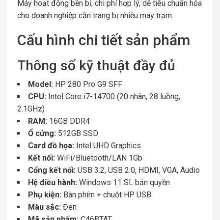
Máy hoạt động bền bỉ, chi phí hợp lý, dễ tiêu chuẩn hóa
cho doanh nghiệp cần trang bị nhiều máy trạm.
Cấu hình chi tiết sản phẩm
Thông số kỹ thuật đầy đủ
Model:
HP 280 Pro G9 SFF
CPU:
Intel Core i7-14700 (20 nhân, 28 luồng,
2.1GHz)
RAM:
16GB DDR4
Ổ cứng:
512GB SSD
Card đồ họa:
Intel UHD Graphics
Kết nối:
WiFi/Bluetooth/LAN 1Gb
Cổng kết nối:
USB 3.2, USB 2.0, HDMI, VGA, Audio
Hệ điều hành:
Windows 11 SL bản quyền
Phụ kiện:
Bàn phím + chuột HP USB
Màu sắc:
Đen
Mã sản phẩm:
C46BTAT