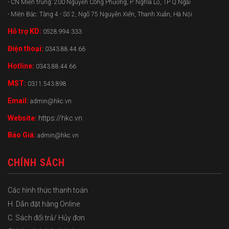
- CN Miền trung: 200 Nguyễn Công Phương, P. Nghĩa Lộ, TP Q.Ngãi
- Miền Bắc: Tầng 4 - Số 2, Ngõ 75 Nguyễn Xiển, Thanh Xuân, Hà Nội
Hỗ trợ KD:
0528.994.333
Điện thoại:
0343.88.44.66
Hotline:
0343.88.44.66
MST:
0311.543.898
Email:
admin@hkc.vn
Website:
https://hkc.vn
Báo Giá:
admin@hkc.vn
CHÍNH SÁCH
Các hình thức thanh toán
H. Dẫn đặt hàng Online
C. Sách đổi trả/ Hủy đơn