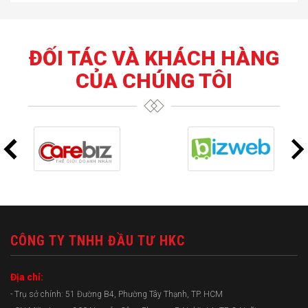
ĐỐI TÁC VÀ KHÁCH HÀNG
CỦA CHÚNG TÔI
CÔNG TY TNHH ĐẦU TƯ HKC
Địa chỉ:
- Trụ sở chính: 51 Đường B4, Phường Tây Thạnh, TP. HCM