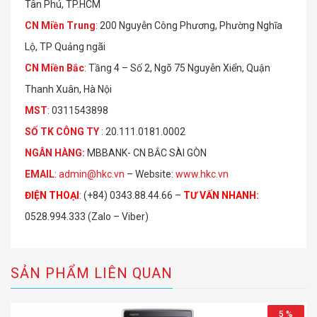
Tân Phú, TP.HCM
CN Miền Trung
: 200 Nguyễn Công Phương, Phường Nghĩa
Lộ, TP Quảng ngãi
CN Miền Bắc
: Tầng 4 – Số 2, Ngõ 75 Nguyễn Xiển, Quận
Thanh Xuân, Hà Nội
MST
: 0311543898
S
Ố
TK C
Ô
NG TY
: 20.111.0181.0002
NGÂN HÀNG:
MBBANK- CN BẮC SÀI GÒN
EMAIL
:
admin@hkc.vn
– Website:
www.hkc.vn
ĐIỆN THOẠI
:
(+84) 0343.88.44.66 –
TƯ VẤN NHANH
:
0528.994.333 (Zalo – Viber)
SẢN PHẨM LIÊN QUAN
5 %