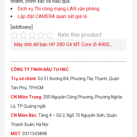
nhanh, chính xác và hiệu quả.
Dịch vụ Thi công mạng LAN văn phòng
Lắp đặt CAMERA quan sát giá rẻ
[addtoany]
Rate this product
Máy tính để bàn HP 280 G4 MT Core i5-8400
,
CÔNG TY TNHH ĐẦU TƯ HKC
Trụ sở chính
: Số 51 Đường B4, Phường Tây Thạnh, Quận
Tân Phú, TP.HCM
CN Miền Trung
: 200 Nguyễn Công Phương, Phường Nghĩa
Lộ, TP Quảng ngãi
CN Miền Bắc
: Tầng 4 – Số 2, Ngõ 75 Nguyễn Xiển, Quận
Thanh Xuân, Hà Nội
MST
: 0311543898