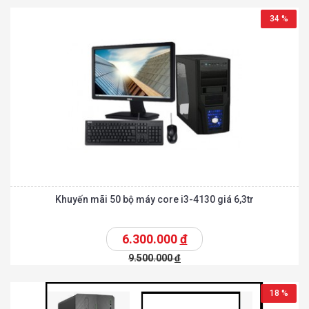
34 %
Khuyến mãi 50 bộ máy core i3-4130 giá 6,3tr
6.300.000
đ
9.500.000
đ
18 %