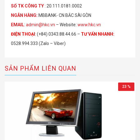
S
Ố
TK C
Ô
NG TY
: 20.111.0181.0002
NGÂN HÀNG:
MBBANK- CN BẮC SÀI GÒN
EMAIL
:
admin@hkc.vn
– Website:
www.hkc.vn
ĐIỆN THOẠI
:
(+84) 0343.88.44.66 –
TƯ VẤN NHANH
:
0528.994.333 (Zalo – Viber)
SẢN PHẨM LIÊN QUAN
23 %