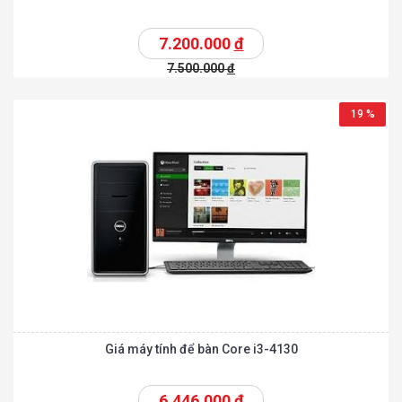
7.200.000
đ
7.500.000
đ
19 %
Giá máy tính để bàn Core i3-4130
6.446.000
đ