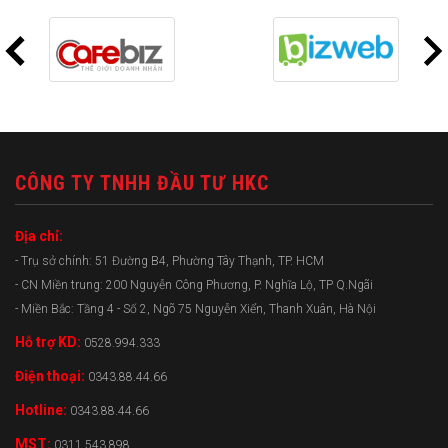
CÔNG TY TNHH ĐẦU TƯ HKC
Địa chỉ:
- Trụ sở chính: 51 Đường B4, Phường Tây Thạnh, TP. HCM
- CN Miền trung: 200 Nguyễn Công Phương, P. Nghĩa Lộ, TP Q.Ngãi
- Miền Bắc: Tầng 4 - Số 2, Ngõ 75 Nguyễn Xiển, Thanh Xuân, Hà Nội
Hỗ trợ KD:
0528.994.333
Điện thoại:
0343.88.44.66
Hotline:
0343.88.44.66
MST:
0311.543.898