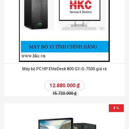
Máy bộ PC HP EliteDesk 800 G3 i5-7500 giá rẻ
12.880.000
đ
15.720.000
đ
8 %