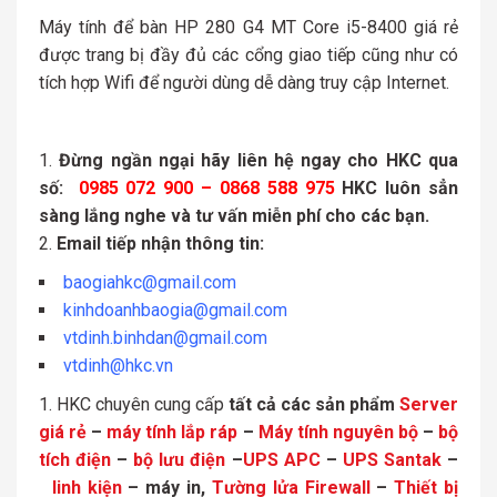
Máy tính để bàn HP 280 G4 MT Core i5-8400 giá rẻ
được trang bị đầy đủ các cổng giao tiếp cũng như có
tích hợp Wifi để người dùng dễ dàng truy cập Internet.
Đừng ngần ngại hãy liên hệ ngay cho HKC qua
số:
0985 072 900 – 0868 588 975
HKC luôn sẳn
sàng lắng nghe và tư vấn miễn phí cho các bạn.
Email tiếp nhận thông tin:
baogiahkc@gmail.com
kinhdoanhbaogia@gmail.com
vtdinh.binhdan@gmail.com
vtdinh@hkc.vn
HKC chuyên cung cấp
tất cả các sản phẩm
Server
giá rẻ
–
máy tính lắp ráp
–
Máy tính nguyên bộ
–
bộ
tích điện
–
bộ lưu điện
–
UPS APC
–
UPS Santak
–
linh kiện
– máy in,
Tường lửa Firewall
–
Thiết bị