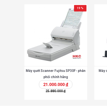
19 %
Máy quét Scanner Fujitsu SP30F- phân
Máy q
phối chính hãng
21.000.000
đ
25.880.000
đ
Chi tiế
Thêm vào giỏ
Thêm vào giỏ