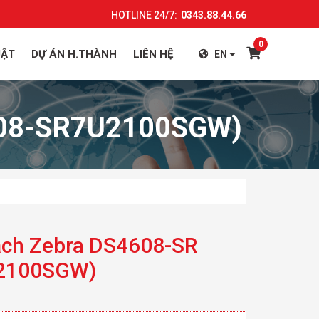
HOTLINE 24/7:
0343.88.44.66
0
UẬT
DỰ ÁN H.THÀNH
LIÊN HỆ
EN
608-SR7U2100SGW)
ạch Zebra DS4608-SR
2100SGW)