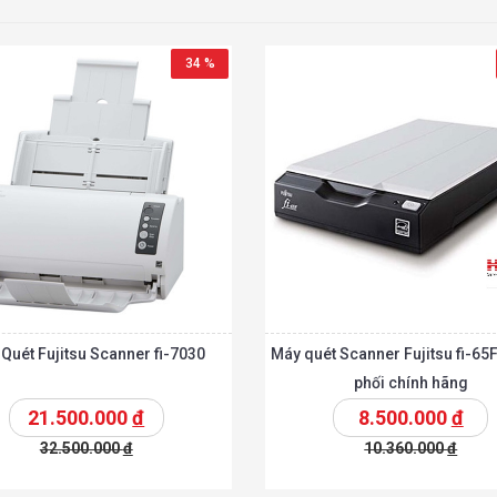
34 %
Quét Fujitsu Scanner fi-7030
Máy quét Scanner Fujitsu fi-65
phối chính hãng
21.500.000
đ
8.500.000
đ
32.500.000
đ
10.360.000
đ
t
Chi tiết
Thêm vào giỏ
T