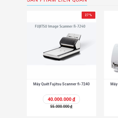
27 %
Máy Quét Fujitsu Scanner fi-7240
Máy 
40.000.000
đ
55.000.000
đ
Chi tiế
Thêm vào giỏ
Thêm vào giỏ