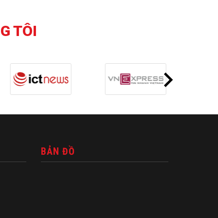
G TÔI
BẢN ĐỒ