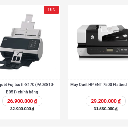
18 %
uét Fujitsu fi-8170 (PA03810-
Máy Quét HP ENT 7500 Flatbed
B051) chính hãng
26.900.000
đ
29.200.000
đ
32.900.000
đ
31.550.000
đ
t
Chi tiết
Thêm vào giỏ
T