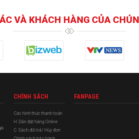
TÁC VÀ KHÁCH HÀNG CỦA CHÚN
CHÍNH SÁCH
FANPAGE
Các hình thức thanh toán
H. Dẫn đặt hàng Online
gãi
C. Sách đổi trả/ Hủy đơn
Chính sách bảo hành