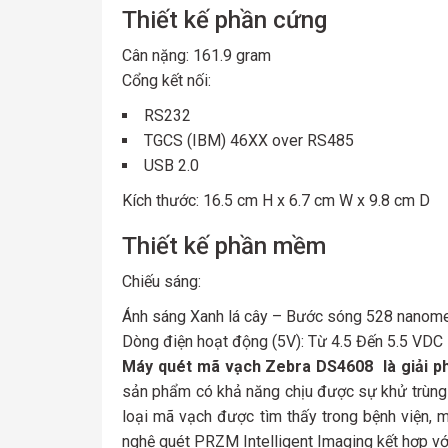
Thiết kế phần cứng
Cân nặng:
161.9 gram
Cổng kết nối:
RS232
TGCS (IBM) 46XX over RS485
USB 2.0
Kích thước:
16.5 cm H x 6.7 cm W x 9.8 cm D
Thiết kế phần mềm
Chiếu sáng:
Ánh sáng Xanh lá cây – Bước sóng 528 nanome
Dòng điện hoạt động (5V):
Từ 4.5 Đến 5.5 VDC
Máy quét mã vạch Zebra DS4608 là giải phá
sản phẩm có khả năng chịu được sự khử trùng 
loại mã vạch được tìm thấy trong bệnh viện, 
nghệ quét PRZM Intelligent Imaging kết hợp vớ