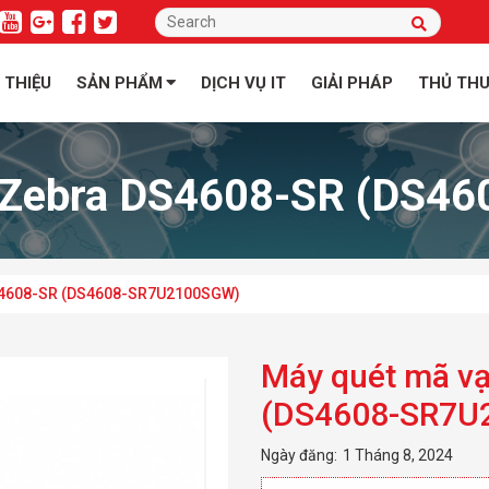
I THIỆU
SẢN PHẨM
DỊCH VỤ IT
GIẢI PHÁP
THỦ TH
h Zebra DS4608-SR (DS4
S4608-SR (DS4608-SR7U2100SGW)
Máy quét mã v
(DS4608-SR7U
Ngày đăng:
1 Tháng 8, 2024