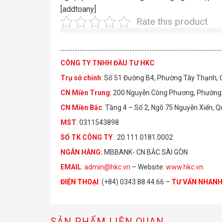
[addtoany]
Rate this product
CÔNG TY TNHH ĐẦU TƯ HKC
Trụ sở chính
: Số 51 Đường B4, Phường Tây Thạnh,
CN Miền Trung
: 200 Nguyễn Công Phương, Phường 
CN Miền Bắc
: Tầng 4 – Số 2, Ngõ 75 Nguyễn Xiển, 
MST
: 0311543898
S
Ố
TK C
Ô
NG TY
: 20.111.0181.0002
NGÂN HÀNG:
MBBANK- CN BẮC SÀI GÒN
EMAIL
:
admin@hkc.vn
– Website:
www.hkc.vn
ĐIỆN THOẠI
:
(+84) 0343.88.44.66 –
TƯ VẤN NHAN
SẢN PHẨM LIÊN QUAN