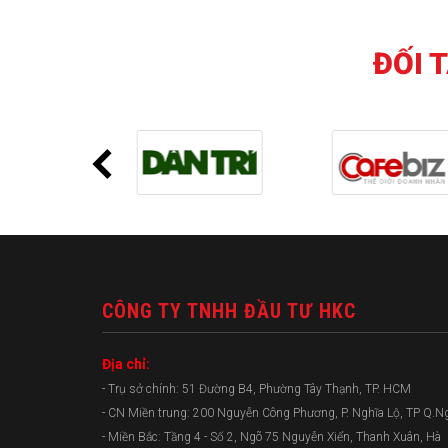
ĐỐI 
CÔNG TY TNHH ĐẦU TƯ HKC
Địa chỉ:
- Trụ sở chính: 51 Đường B4, Phường Tây Thạnh, TP. HCM
- CN Miền trung: 200 Nguyễn Công Phương, P. Nghĩa Lộ, TP Q.N
- Miền Bắc: Tầng 4 - Số 2, Ngõ 75 Nguyễn Xiển, Thanh Xuân, Hà