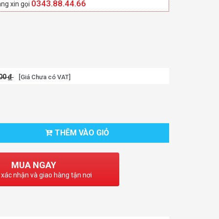
0343.88.44.66
ng xin gọi
000
đ
[Giá Chưa có VAT]
THÊM VÀO GIỎ
MUA NGAY
 xác nhận và giao hàng tận nơi