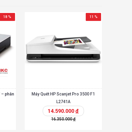
18 %
11 %
F – phân
Máy Quét HP Scanjet Pro 3500 F1
L2741A
14.590.000
đ
16.350.000
đ
Chi tiết
Chi tiết
hêm vào giỏ