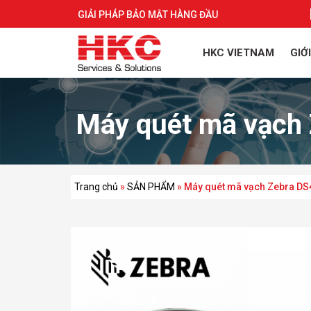
GIẢI PHÁP BẢO MẬT HÀNG ĐẦU
HKC VIETNAM
GIỚ
Máy quét mã vạc
Trang chủ
»
SẢN PHẨM
»
Máy quét mã vạch Zebra D