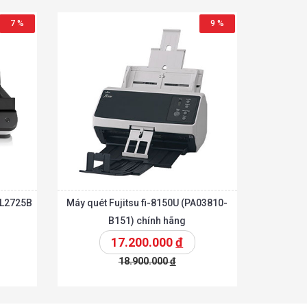
7 %
9 %
 L2725B
Máy quét Fujitsu fi-8150U (PA03810-
B151) chính hãng
17.200.000
đ
18.900.000
đ
Chi tiết
Chi tiết
hêm vào giỏ