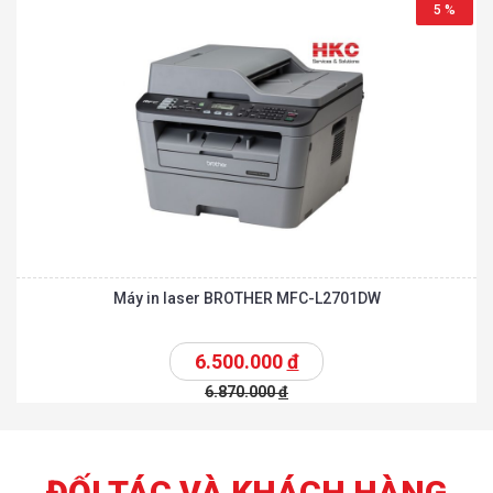
5 %
Máy in laser BROTHER MFC-L2701DW
6.500.000
đ
6.870.000
đ
ĐỐI TÁC VÀ KHÁCH HÀNG