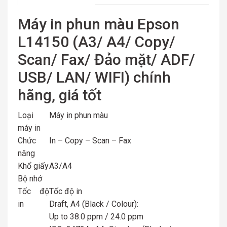
Máy in phun màu Epson
L14150 (A3/ A4/ Copy/
Scan/ Fax/ Đảo mặt/ ADF/
USB/ LAN/ WIFI) chính
hãng, giá tốt
Loại
Máy in phun màu
máy in
Chức
In – Copy – Scan – Fax
năng
Khổ giấy
A3/A4
Bộ nhớ
Tốc độ
Tốc độ in
in
Draft, A4 (Black / Colour):
Up to 38.0 ppm / 24.0 ppm