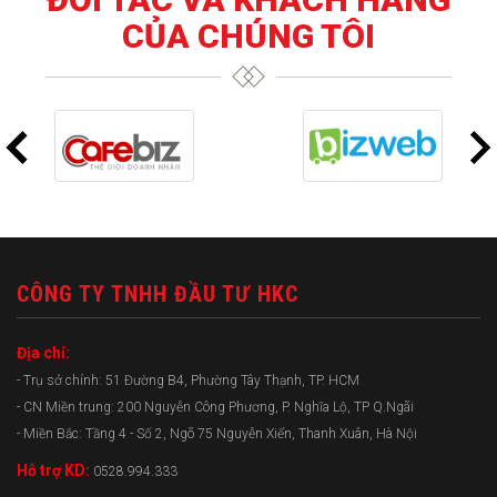
CỦA CHÚNG TÔI
CÔNG TY TNHH ĐẦU TƯ HKC
Địa chỉ:
- Trụ sở chính: 51 Đường B4, Phường Tây Thạnh, TP. HCM
- CN Miền trung: 200 Nguyễn Công Phương, P. Nghĩa Lộ, TP Q.Ngãi
- Miền Bắc: Tầng 4 - Số 2, Ngõ 75 Nguyễn Xiển, Thanh Xuân, Hà Nội
Hỗ trợ KD:
0528.994.333