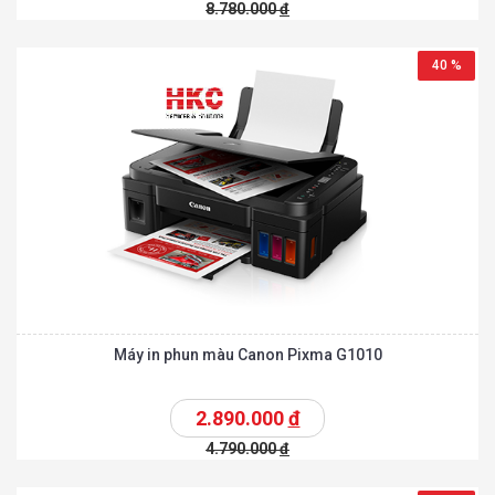
8.780.000
đ
40 %
Máy in phun màu Canon Pixma G1010
2.890.000
đ
4.790.000
đ