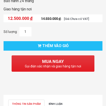
Bảo hành 24 tháng
Giao hàng tận nơi
12.500.000
đ
14.550.000
đ
[Giá Chưa có VAT]
Số lượng:
THÊM VÀO GIỎ
MUA NGAY
Gọi điện xác nhận và giao hàng tận nơi
THÔNG TIN SẢN PHẨM
BÌNH LUẬN