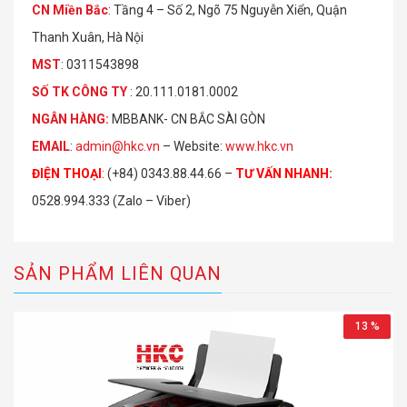
CN Miền Bắc
: Tầng 4 – Số 2, Ngõ 75 Nguyễn Xiển, Quận
Thanh Xuân, Hà Nội
MST
: 0311543898
S
Ố
TK C
Ô
NG TY
: 20.111.0181.0002
NGÂN HÀNG:
MBBANK- CN BẮC SÀI GÒN
EMAIL
:
admin@hkc.vn
– Website:
www.hkc.vn
ĐIỆN THOẠI
:
(+84) 0343.88.44.66 –
TƯ VẤN NHANH
:
0528.994.333 (Zalo – Viber)
SẢN PHẨM LIÊN QUAN
13 %