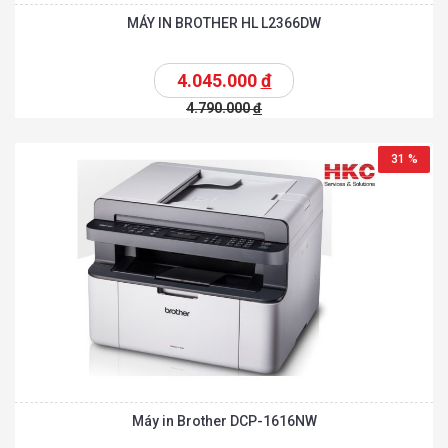
MÁY IN BROTHER HL L2366DW
4.045.000
đ
4.790.000
đ
31 %
Máy in Brother DCP-1616NW