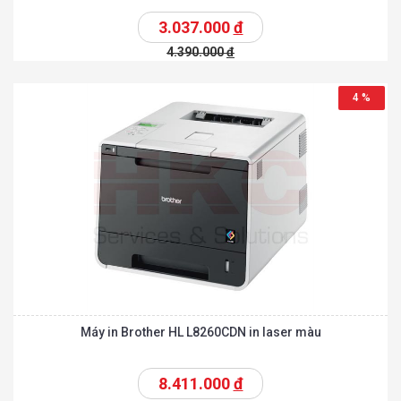
3.037.000
đ
4.390.000
đ
4 %
Máy in Brother HL L8260CDN in laser màu
8.411.000
đ