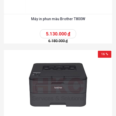
Máy in phun màu Brother T800W
5.130.000
đ
6.180.000
đ
16 %