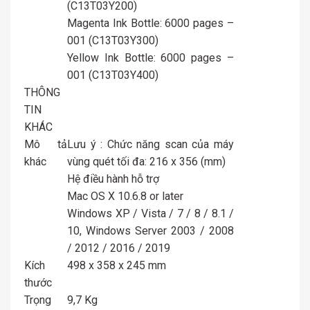
(C13T03Y200)
Magenta Ink Bottle: 6000 pages –
001 (C13T03Y300)
Yellow Ink Bottle: 6000 pages –
001 (C13T03Y400)
THÔNG
TIN
KHÁC
Mô tả
Lưu ý : Chức năng scan của máy
khác
vùng quét tối đa: 216 x 356 (mm)
Hệ điều hành hỗ trợ
Mac OS X 10.6.8 or later
Windows XP / Vista / 7 / 8 / 8.1 /
10, Windows Server 2003 / 2008
/ 2012 / 2016 / 2019
Kích
498 x 358 x 245 mm
thước
Trọng
9,7 Kg