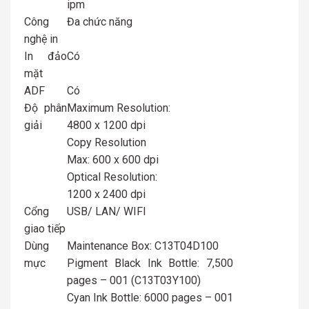
ipm
Công
Đa chức năng
nghệ in
In đảo
Có
mặt
ADF
Có
Độ phân
Maximum Resolution:
giải
4800 x 1200 dpi
Copy Resolution
Max: 600 x 600 dpi
Optical Resolution:
1200 x 2400 dpi
Cổng
USB/ LAN/ WIFI
giao tiếp
Dùng
Maintenance Box: C13T04D100
mực
Pigment Black Ink Bottle: 7,500
pages – 001 (C13T03Y100)
Cyan Ink Bottle: 6000 pages – 001