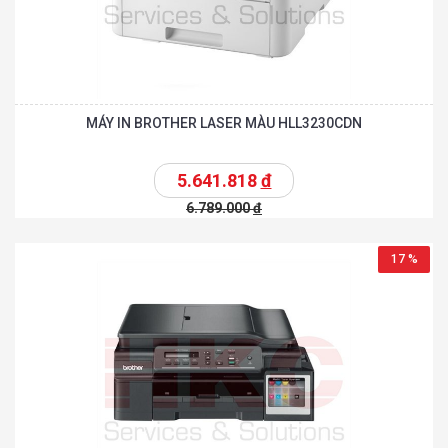
MÁY IN BROTHER LASER MÀU HLL3230CDN
5.641.818
đ
6.789.000
đ
17 %