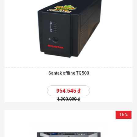
Santak offline TG500
954.545
đ
1.300.000
đ
16 %