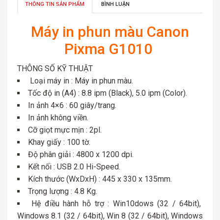
THÔNG TIN SẢN PHẨM
BÌNH LUẬN
Máy in phun màu Canon
Pixma G1010
THÔNG SỐ KỸ THUẬT
Loại máy in : Máy in phun màu.
Tốc độ in (A4) : 8.8 ipm (Black), 5.0 ipm (Color).
In ảnh 4×6 : 60 giây/trang.
In ảnh không viền.
Cỡ giọt mực mịn : 2pl.
Khay giấy : 100 tờ.
Độ phân giải : 4800 x 1200 dpi.
Kết nối : USB 2.0 Hi-Speed.
Kích thước (WxDxH) : 445 x 330 x 135mm.
Trọng lượng : 4.8 Kg.
Hệ điều hành hỗ trợ : Win10dows (32 / 64bit),
Windows 8.1 (32 / 64bit), Win 8 (32 / 64bit), Windows