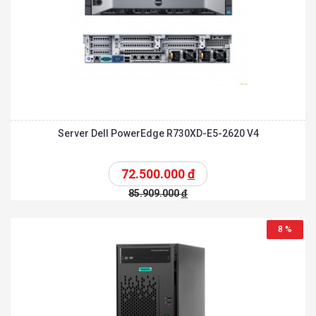
Server Dell PowerEdge R730XD-E5-2620 V4
72.500.000
đ
85.909.000
đ
8 %