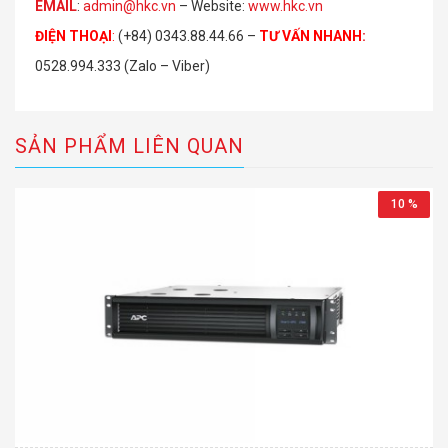
EMAIL
:
admin@hkc.vn
– Website:
www.hkc.vn
ĐIỆN THOẠI
:
(+84) 0343.88.44.66 –
TƯ VẤN NHANH
:
0528.994.333 (Zalo – Viber)
SẢN PHẨM LIÊN QUAN
10 %