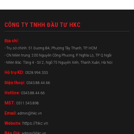
CÔNG TY TNHH ĐẦU TƯ HKC
Địa chỉ:
- Trụ sở chính: 51 Đường B4, Phường Tây Thạnh, TP. HCM
- CN Miền trung: 200 Nguyễn Công Phương, P. Nghĩa Lộ, TP Q.Ngãi
- Miền Bắc: Tầng 4 - Số 2, Ngõ 75 Nguyễn Xiển, Thanh Xuân, Hà Nội
Hỗ trợ KD:
0528.994.333
Điện thoại:
0343.88.44.66
Hotline:
0343.88.44.66
MST:
0311.543.898
Email:
admin@hkc.vn
Website:
https://hkc.vn
Báo Giá:
admin@hkc.vn