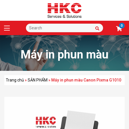
0
Máy in phun màu
Canon Pixma G1010
Trang chủ
»
SẢN PHẨM
»
Máy in phun màu Canon Pixma G1010