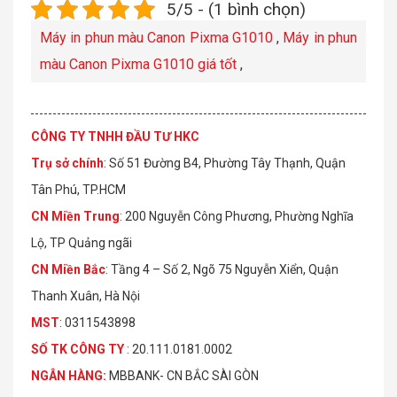
5/5 - (1 bình chọn)
Máy in phun màu Canon Pixma G1010
,
Máy in phun
màu Canon Pixma G1010 giá tốt
,
CÔNG TY TNHH ĐẦU TƯ HKC
Trụ sở chính
: Số 51 Đường B4, Phường Tây Thạnh, Quận
Tân Phú, TP.HCM
CN Miền Trung
: 200 Nguyễn Công Phương, Phường Nghĩa
Lộ, TP Quảng ngãi
CN Miền Bắc
: Tầng 4 – Số 2, Ngõ 75 Nguyễn Xiển, Quận
Thanh Xuân, Hà Nội
MST
: 0311543898
S
Ố
TK C
Ô
NG TY
: 20.111.0181.0002
NGÂN HÀNG:
MBBANK- CN BẮC SÀI GÒN