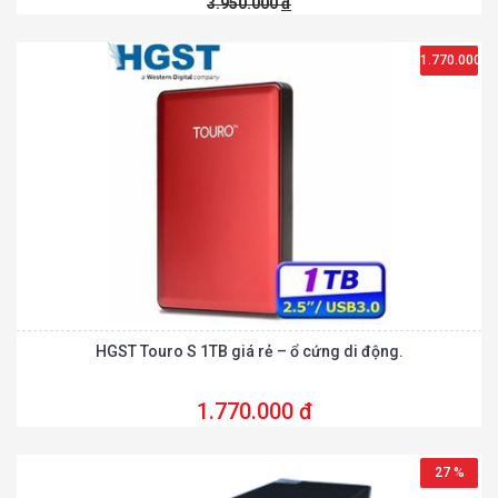
3.950.000
đ
1.770.000
đ
HGST Touro S 1TB giá rẻ – ổ cứng di động.
1.770.000 đ
27 %