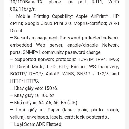
10/100Base-TX, phone line port RJ11, Wi-Fi
802.11b/g/n.
– Mobile Printing Capability: Apple AirPrint™; HP
ePrint; Google Cloud Print 2.0; Mopria-certified; Wi-Fi
Direct
– Security management: Password-protected network
embedded Web server; enable/disable Network
ports; SNMPv1 community password change.
– Supported network protocols: TCP/IP: IPv4; IPv6;
IP Direct Mode; LPD; SLP; Bonjour; WS-Discovery;
BOOTP/ DHCP/ AutoIP; WINS; SNMP v 1/2/3; and
HTTP/HTTPS.
– Khay giấy vào: 150 tờ.
– Khay giấy ra: 100 tờ.
– Khổ giấy in: A4, A5, A6, B5 (JIS)
– Loại giấy in: Paper (laser, plain, photo, rough,
vellum), envelopes, labels, cardstock, postcards…
– Loại Scan: ADF, Flatbed.