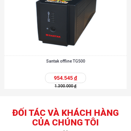
Santak offline TG500
954.545
đ
1.300.000
đ
ĐỐI TÁC VÀ KHÁCH HÀNG
CỦA CHÚNG TÔI