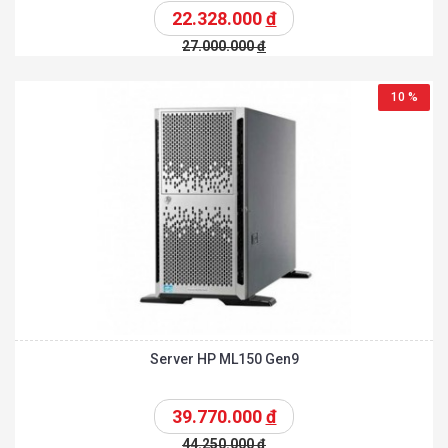
22.328.000
đ
27.000.000
đ
10 %
Server HP ML150 Gen9
39.770.000
đ
44.250.000
đ