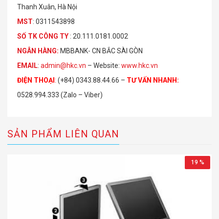
Thanh Xuân, Hà Nội
MST
: 0311543898
S
Ố
TK C
Ô
NG TY
: 20.111.0181.0002
NGÂN HÀNG:
MBBANK- CN BẮC SÀI GÒN
EMAIL
:
admin@hkc.vn
– Website:
www.hkc.vn
ĐIỆN THOẠI
:
(+84) 0343.88.44.66 –
TƯ VẤN NHANH
:
0528.994.333 (Zalo – Viber)
SẢN PHẨM LIÊN QUAN
19 %