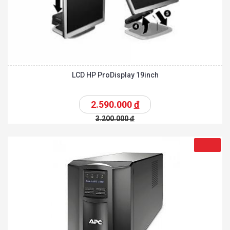
LCD HP ProDisplay 19inch
2.590.000
đ
3.200.000
đ