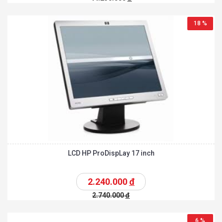
18 %
LCD HP ProDispLay 17 inch
2.240.000
đ
2.740.000
đ
6 %