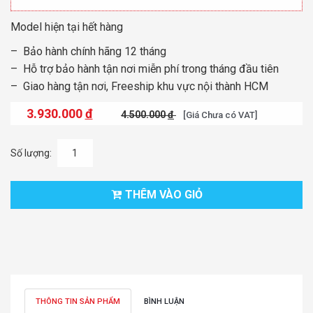
Model hiện tại hết hàng
– Bảo hành chính hãng 12 tháng
– Hỗ trợ bảo hành tận nơi miễn phí trong tháng đầu tiên
– Giao hàng tận nơi, Freeship khu vực nội thành HCM
3.930.000
đ
4.500.000
đ
[Giá Chưa có VAT]
Số lượng:
THÊM VÀO GIỎ
THÔNG TIN SẢN PHẨM
BÌNH LUẬN