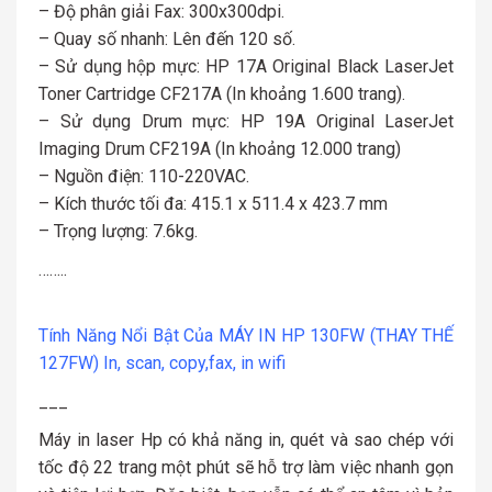
– Độ phân giải Fax: 300x300dpi.
– Quay số nhanh: Lên đến 120 số.
– Sử dụng hộp mực: HP 17A Original Black LaserJet
Toner Cartridge CF217A (In khoảng 1.600 trang).
– Sử dụng Drum mực: HP 19A Original LaserJet
Imaging Drum CF219A (In khoảng 12.000 trang)
– Nguồn điện: 110-220VAC.
– Kích thước tối đa: 415.1 x 511.4 x 423.7 mm
– Trọng lượng: 7.6kg.
……..
Tính Năng Nổi Bật Của
MÁY IN HP 130FW (THAY THẾ
127FW)
In, scan, copy,fax, in wifi
___
Máy in laser Hp có khả năng in, quét và sao chép với
tốc độ 22 trang một phút sẽ hỗ trợ làm việc nhanh gọn