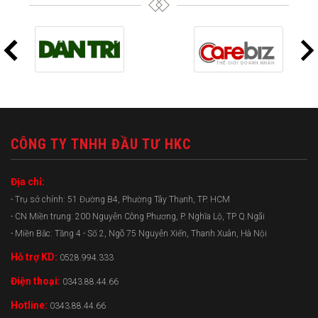
CÔNG TY TNHH ĐẦU TƯ HKC
Địa chỉ:
- Trụ sở chính: 51 Đường B4, Phường Tây Thạnh, TP. HCM
- CN Miền trung: 200 Nguyễn Công Phương, P. Nghĩa Lộ, TP Q.Ngãi
- Miền Bắc: Tầng 4 - Số 2, Ngõ 75 Nguyễn Xiển, Thanh Xuân, Hà Nội
Hỗ trợ KD:
0528.994.333
Điện thoại:
0343.88.44.66
Hotline:
0343.88.44.66