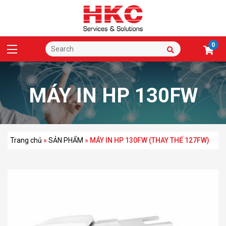
0
MÁY IN HP 130FW
(THAY THẾ 127FW)
Trang chủ
»
SẢN PHẨM
»
MÁY IN HP 130FW (THAY THẾ 127FW)