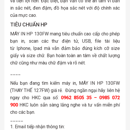
và tiện lợi hơn. Đặc biệt, bạn vẫn có thể an tâm vì bản
in sắc nét, đen đậm, đồ họa sắc nét với độ chính xác
của mực cao.
TIÊU CHUẨN HP
MÁY IN HP 130FW mang tiêu chuẩn cao cấp cho phép
bạn in, scan các thư điện tử, USB, file tài liệu
từ Iphone, Ipad mà vẫn đảm bảo đúng kích cỡ size
giấy và size chữ. Bạn hoàn toàn an tâm về chất lượng
chữ cũng như màu chữ đậm và rõ nét.
____
Nếu bạn đang tìm kiếm máy in, MÁY IN HP 130FW
(THAY THẾ 127FW) giá rẻ. Đừng ngần ngại hãy liên hệ
ngay cho HKC qua số:
0962 8505 35 – 0985 072
900
HKC luôn sẳn sàng lắng nghe và tư vấn miễn phí
cho các bạn.
_____
Email tiếp nhận thông tin: