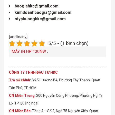
baogiahkc@gmail.com
kinhdoanhbaogia@gmail.com
ntyphuonghkc@gmail.com
[addtoany]
5/5 - (1 bình chọn)
MÁY IN HP 130NW
,
CÔNG TY TNHH ĐẦU TƯ HKC
Trụ sở chính
: Số 51 Đường B4, Phường Tây Thạnh, Quận
Tân Phú, TP.HCM
CN Miền Trung
: 200 Nguyễn Công Phương, Phường Nghĩa
Lộ, TP Quảng ngãi
CN Miền Bắc
: Tầng 4 – Số 2, Ngõ 75 Nguyễn Xiển, Quận