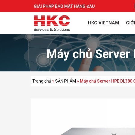
GIẢI PHÁP BẢO MẬT HÀNG ĐẦU
HKC VIETNAM
GIỚ
Máy chủ Server
Trang chủ
»
SẢN PHẨM
»
Máy chủ Server HPE DL380 