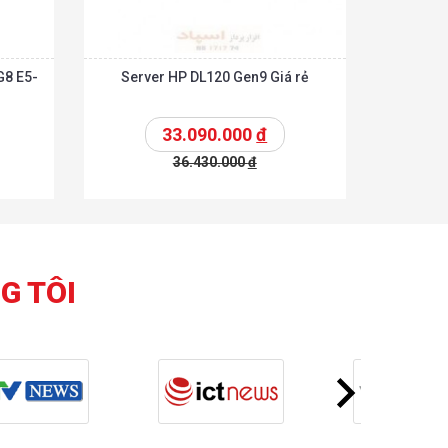
G8 E5-
Server HP DL120 Gen9 Giá rẻ
33.090.000
đ
36.430.000
đ
Chi tiết
Chi tiết
hêm vào giỏ
G TÔI