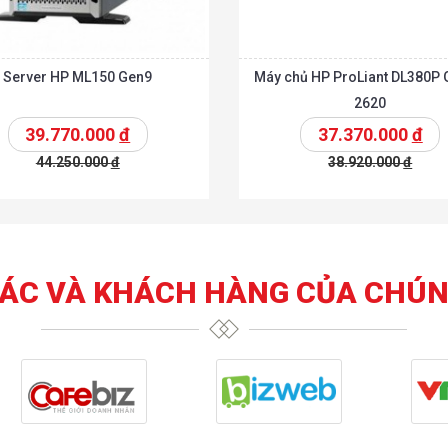
Server HP ML150 Gen9
Máy chủ HP ProLiant DL380P 
2620
39.770.000
đ
37.370.000
đ
44.250.000
đ
38.920.000
đ
t
Chi tiết
Thêm vào giỏ
T
TÁC VÀ KHÁCH HÀNG CỦA CHÚN