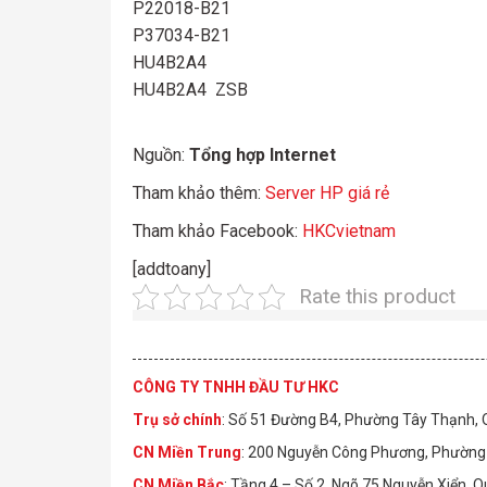
P22018-B21
P37034-B21
HU4B2A4
HU4B2A4 ZSB
Nguồn:
Tổng hợp Internet
Tham khảo thêm:
Server HP giá rẻ
Tham khảo Facebook:
HKCvietnam
[addtoany]
Rate this product
CÔNG TY TNHH ĐẦU TƯ HKC
Trụ sở chính
: Số 51 Đường B4, Phường Tây Thạnh,
CN Miền Trung
: 200 Nguyễn Công Phương, Phường 
CN Miền Bắc
: Tầng 4 – Số 2, Ngõ 75 Nguyễn Xiển, 