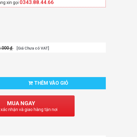
0343.88.44.66
ng xin gọi
0.000
đ
[Giá Chưa có VAT]
THÊM VÀO GIỎ
MUA NGAY
 xác nhận và giao hàng tận nơi