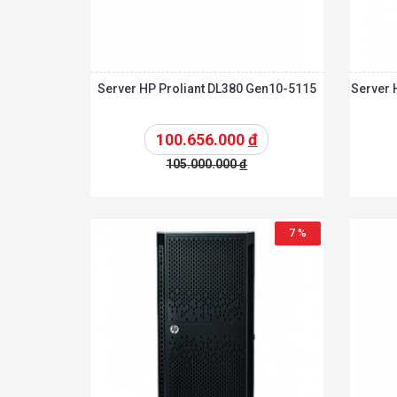
Server HP Proliant DL380 Gen10-5115
Server 
100.656.000
đ
105.000.000
đ
Chi tiế
Thêm vào giỏ
Thêm vào giỏ
7 %