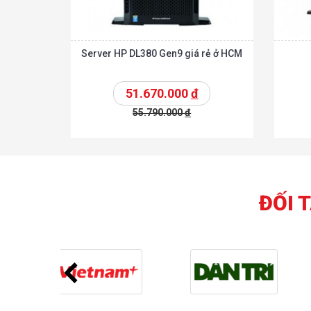
Server HP DL380 Gen9 giá rẻ ở HCM
51.670.000
đ
55.790.000
đ
Chi tiế
Thêm vào giỏ
Thêm vào giỏ
ĐỐI 