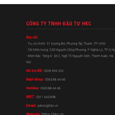
CÔNG TY TNHH ĐẦU TƯ HKC
Địa chỉ:
- Trụ sở chính: 51 Đường B4, Phường Tây Thạnh, TP. HCM
- CN Miền trung: 200 Nguyễn Công Phương, P. Nghĩa Lộ, TP Q.N
- Miền Bắc: Tầng 4 - Số 2, Ngõ 75 Nguyễn Xiển, Thanh Xuân, Hà
Nội
Hỗ trợ KD:
0528.994.333
Điện thoại:
0343.88.44.66
Hotline:
0343.88.44.66
MST:
0311.543.898
Email:
admin@hkc.vn
Website:
https://hkc.vn