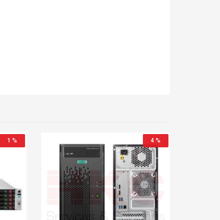
1 %
4 %