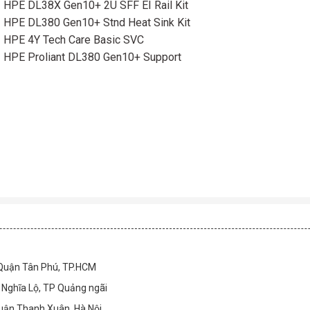
HPE DL38X Gen10+ 2U SFF EI Rail Kit
HPE DL380 Gen10+ Stnd Heat Sink Kit
HPE 4Y Tech Care Basic SVC
HPE Proliant DL380 Gen10+ Support
 Quận Tân Phú, TP.HCM
Nghĩa Lộ, TP Quảng ngãi
Quận Thanh Xuân, Hà Nội