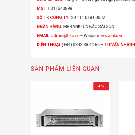
MST
: 0311543898
S
Ố
TK C
Ô
NG TY
: 20.111.0181.0002
NGÂN HÀNG:
MBBANK- CN BẮC SÀI GÒN
EMAIL
:
admin@hkc.vn
– Website:
www.hkc.vn
ĐIỆN THOẠI
:
(+84) 0343.88.44.66 –
TƯ VẤN NHAN
SẢN PHẨM LIÊN QUAN
4 %