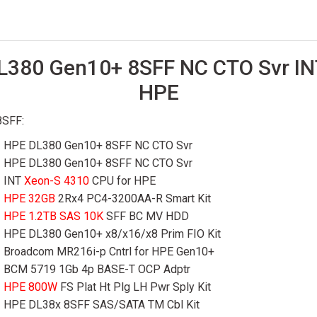
L380 Gen10+ 8SFF NC CTO Svr IN
HPE
8SFF:
HPE DL380 Gen10+ 8SFF NC CTO Svr
HPE DL380 Gen10+ 8SFF NC CTO Svr
INT
Xeon-S 4310
CPU for HPE
HPE 32GB
2Rx4 PC4-3200AA-R Smart Kit
HPE 1.2TB SAS 10K
SFF BC MV HDD
HPE DL380 Gen10+ x8/x16/x8 Prim FIO Kit
Broadcom MR216i-p Cntrl for HPE Gen10+
BCM 5719 1Gb 4p BASE-T OCP Adptr
HPE 800W
FS Plat Ht Plg LH Pwr Sply Kit
HPE DL38x 8SFF SAS/SATA TM Cbl Kit