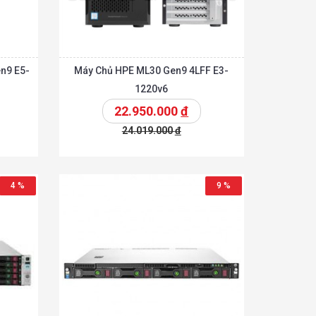
n9 E5-
Máy Chủ HPE ML30 Gen9 4LFF E3-
1220v6
22.950.000
đ
24.019.000
đ
Chi tiết
Chi tiết
hêm vào giỏ
4 %
9 %