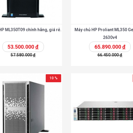
HP ML350T09 chính hãng, giá rẻ.
Máy chủ HP Proliant ML350 Ge
2630v4
53.500.000
đ
65.890.000
đ
57.580.000
đ
66.450.000
đ
t
Chi tiết
Thêm vào giỏ
T
10 %