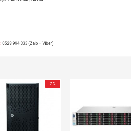
H
:
0528.994.333 (Zalo – Viber)
7 %