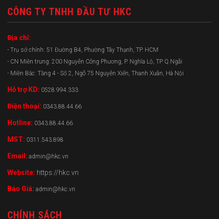
CÔNG TY TNHH ĐẦU TƯ HKC
Địa chỉ:
- Trụ sở chính: 51 Đường B4, Phường Tây Thạnh, TP. HCM
- CN Miền trung: 200 Nguyễn Công Phương, P. Nghĩa Lộ, TP Q.Ngãi
- Miền Bắc: Tầng 4 - Số 2, Ngõ 75 Nguyễn Xiển, Thanh Xuân, Hà Nội
Hỗ trợ KD:
0528.994.333
Điện thoại:
0343.88.44.66
Hotline:
0343.88.44.66
MST:
0311.543.898
Email:
admin@hkc.vn
Website:
https://hkc.vn
Báo Giá:
admin@hkc.vn
CHÍNH SÁCH