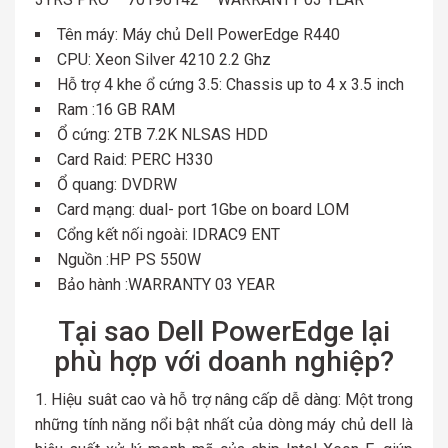
Tên máy: Máy chủ Dell PowerEdge R440
CPU: Xeon Silver 4210 2.2 Ghz
Hỗ trợ 4 khe ổ cứng 3.5: Chassis up to 4 x 3.5 inch
Ram :16 GB RAM
Ổ cứng: 2TB 7.2K NLSAS HDD
Card Raid: PERC H330
Ổ quang: DVDRW
Card mạng: dual- port 1Gbe on board LOM
Cổng kết nối ngoài: IDRAC9 ENT
Nguồn :HP PS 550W
Bảo hành :WARRANTY 03 YEAR
Tại sao Dell PowerEdge lại
phù hợp với doanh nghiệp?
Hiệu suât cao và hỗ trợ nâng cấp dễ dàng: Một trong
những tính năng nổi bật nhất của dòng máy chủ dell là