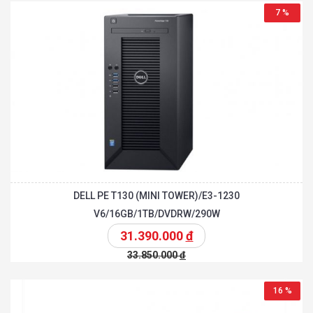
7 %
DELL PE T130 (MINI TOWER)/E3-1230
V6/16GB/1TB/DVDRW/290W
31.390.000
đ
33.850.000
đ
16 %