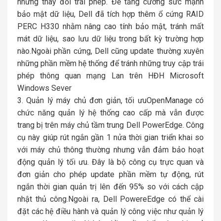
những thay đổi trái phép. Để tăng cường sức mạnh
bảo mật dữ liệu, Dell đã tích hợp thêm ổ cứng RAID
PERC H330 nhằm nâng cao tính bảo mật, tránh mất
mát dữ liệu, sao lưu dữ liệu trong bất kỳ trường hợp
nào.Ngoài phần cứng, Dell cũng update thường xuyên
những phần mềm hệ thống để tránh những truy cập trái
phép thông quan mạng Lan trên HĐH Microsoft
Windows Sever
Quản lý máy chủ đơn giản, tối ưuOpenManage có
chức năng quản lý hệ thống cao cấp mà vẫn được
trang bị trên máy chủ tầm trung Dell PowerEdge. Công
cụ này giúp rút ngắn gần 1 nửa thời gian triển khai so
với máy chủ thông thường nhưng vẫn đảm bảo hoạt
động quản lý tối ưu. Đây là bộ công cụ trực quan và
đơn giản cho phép update phần mềm tự động, rút
ngắn thời gian quản trị lên đến 95% so với cách cập
nhật thủ công.Ngoài ra, Dell PowereEdge có thể cài
đặt các hệ điều hành và quản lý công việc như quản lý