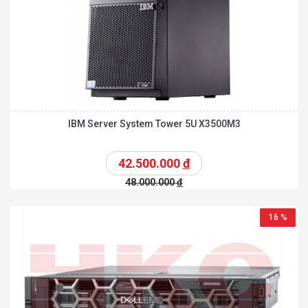
IBM Server System Tower 5U X3500M3
42.500.000
đ
48.000.000
đ
16 %