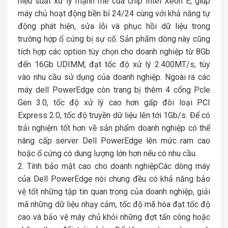
hiệu suất xử lý mạnh mẽ của chip Intel Xeon E, giúp
máy chủ hoạt động bền bỉ 24/24 cùng với khả năng tự
động phát hiện, sửa lỗi và phục hồi dữ liệu trong
trường hợp ổ cứng bị sự cố. Sản phẩm dòng này cũng
tích hợp các option tùy chọn cho doanh nghiệp từ 8Gb
đến 16Gb UDIMM, đạt tốc độ xử lý 2.400MT/s, tùy
vào nhu cầu sử dụng của doanh nghiệp. Ngoài ra các
máy dell PowerEdge còn trang bị thêm 4 cổng Pcle
Gen 3.0, tốc độ xử lý cao hơn gấp đôi loại PCI
Express 2.0, tốc độ truyền dữ liệu lên tới 1Gb/s. Để có
trải nghiệm tốt hơn về sản phẩm doanh nghiệp có thể
nâng cấp server Dell PowerEdge lên mức ram cao
hoặc ổ cứng có dung lượng lớn hơn nếu có nhu cầu.
Tính bảo mật cao cho doanh nghiệpCác dòng máy
của Dell PowerEdge nói chung đều có khả năng bảo
vệ tốt những tập tin quan trọng của doanh nghiệp, giải
mã những dữ liệu nhạy cảm, tốc độ mã hóa đạt tốc độ
cao và bảo vệ máy chủ khỏi những đợt tấn công hoặc