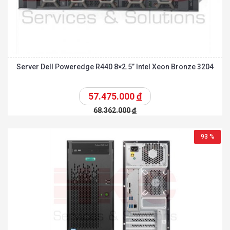
Server Dell Poweredge R440 8×2.5” Intel Xeon Bronze 3204
57.475.000
đ
68.362.000
đ
93 %