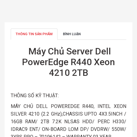
THÔNG TIN SẢN PHẨM
BÌNH LUẬN
Máy Chủ Server Dell
PowerEdge R440 Xeon
4210 2TB
THÔNG SỐ KỸ THUẬT:
MÁY CHỦ DELL POWEREDGE R440, INTEL XEON
SILVER 4210 (2.2 GHz),CHASSIS UPTO 4X3.5INCH /
16GB RAM/ 2TB 7.2K NLSAS HDD/ PERC H330/
IDRAC9 ENT/ ON-BOARD LOM DP/ DVDRW/ 550W/
3YRS PRO – 70196142 – WARRANTY 03 YEAR