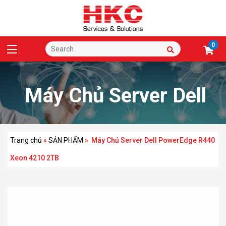
0
Máy Chủ Server Dell
PowerEdge R440 Xeon
Trang chủ
»
SẢN PHẨM
»
Máy Chủ Server Dell PowerEdge R440
Xeon 4210 2TB
4210 2TB