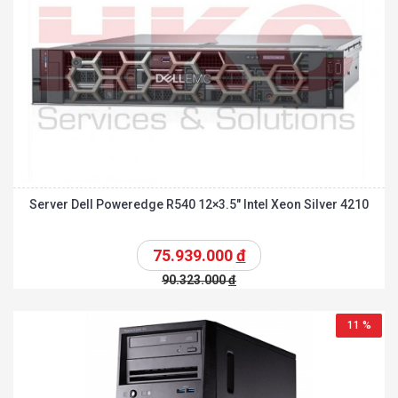
Server Dell Poweredge R540 12×3.5″ Intel Xeon Silver 4210
75.939.000
đ
90.323.000
đ
11 %