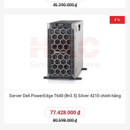
45.390.000
đ
4 %
Server Dell PowerEdge T640 (8×3.5) Silver 4210 chính hãng
77.428.000
đ
80.598.000
đ