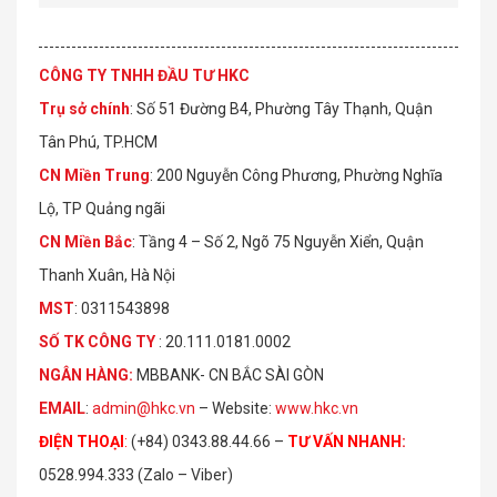
CÔNG TY TNHH ĐẦU TƯ HKC
Trụ sở chính
: Số 51 Đường B4, Phường Tây Thạnh, Quận
Tân Phú, TP.HCM
CN Miền Trung
: 200 Nguyễn Công Phương, Phường Nghĩa
Lộ, TP Quảng ngãi
CN Miền Bắc
: Tầng 4 – Số 2, Ngõ 75 Nguyễn Xiển, Quận
Thanh Xuân, Hà Nội
MST
: 0311543898
S
Ố
TK C
Ô
NG TY
: 20.111.0181.0002
NGÂN HÀNG:
MBBANK- CN BẮC SÀI GÒN
EMAIL
:
admin@hkc.vn
– Website:
www.hkc.vn
ĐIỆN THOẠI
:
(+84) 0343.88.44.66 –
TƯ VẤN NHANH
:
0528.994.333 (Zalo – Viber)