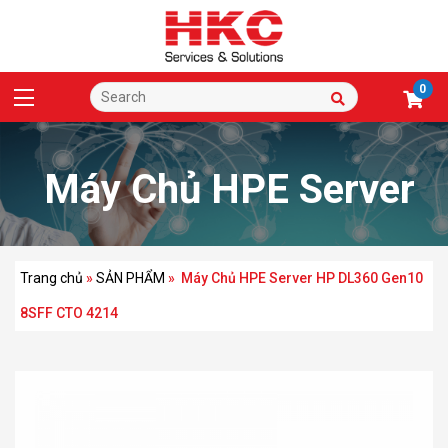
0
Máy Chủ HPE Server
HP DL360 Gen10 8SFF
Trang chủ
»
SẢN PHẨM
»
Máy Chủ HPE Server HP DL360 Gen10
8SFF CTO 4214
CTO 4214