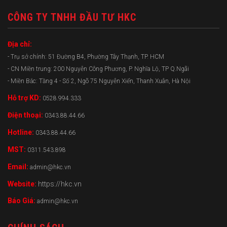
CÔNG TY TNHH ĐẦU TƯ HKC
Địa chỉ:
- Trụ sở chính: 51 Đường B4, Phường Tây Thạnh, TP. HCM
- CN Miền trung: 200 Nguyễn Công Phương, P. Nghĩa Lộ, TP Q.Ngãi
- Miền Bắc: Tầng 4 - Số 2, Ngõ 75 Nguyễn Xiển, Thanh Xuân, Hà Nội
Hỗ trợ KD:
0528.994.333
Điện thoại:
0343.88.44.66
Hotline:
0343.88.44.66
MST:
0311.543.898
Email:
admin@hkc.vn
Website:
https://hkc.vn
Báo Giá:
admin@hkc.vn