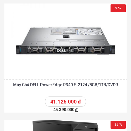
9 %
Máy Chủ DELL PowerEdge R340 E-2124 /8GB/1TB/DVDR
41.126.000
đ
45.390.000
đ
25 %