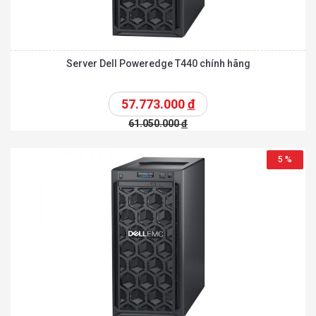
Server Dell Poweredge T440 chính hãng
57.773.000
đ
61.050.000
đ
5 %