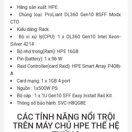
Hãng sản xuất: HPE
Chủng loại: ProLiant DL360 Gen10 8SFF Modx
CTO
Kiểu dáng: Rack
Bộ vi xử lý(CPU): 1 x DL360 Gen10 Intel Xeon-
Silver 4214
Bộ nhớ trong(Ram): HPE 16GB
Pin (battery): 1 x 96 W
Raid Controller(card Raid): HPE Smart Array P408i-
A
Card mạng: 1 x 1GB 4 port
Nguồn : 1x500W PS
Bộ cáp : 1 x 1U Gen10 SFF Easy Install Rail Kit
Thông số bảo hành: SVC-H8QG8E
CÁC TÍNH NĂNG NỔI TRỘI
TRÊN MÁY CHỦ HPE THẾ HỆ