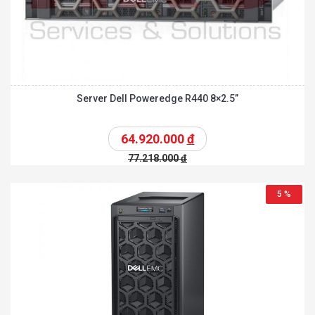
Server Dell Poweredge R440 8×2.5”
64.920.000
đ
77.218.000
đ
5 %