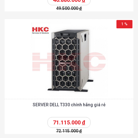
49.500.000
đ
1 %
SERVER DELL T330 chính hãng giá rẻ
71.115.000
đ
72.115.000
đ