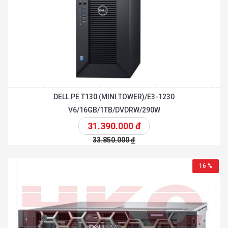
DELL PE T130 (MINI TOWER)/E3-1230
V6/16GB/1TB/DVDRW/290W
31.390.000
đ
33.850.000
đ
16 %