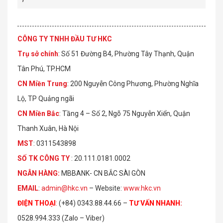
CÔNG TY TNHH ĐẦU TƯ HKC
Trụ sở chính
: Số 51 Đường B4, Phường Tây Thạnh, Quận
Tân Phú, TP.HCM
CN Miền Trung
: 200 Nguyễn Công Phương, Phường Nghĩa
Lộ, TP Quảng ngãi
CN Miền Bắc
: Tầng 4 – Số 2, Ngõ 75 Nguyễn Xiển, Quận
Thanh Xuân, Hà Nội
MST
: 0311543898
S
Ố
TK C
Ô
NG TY
: 20.111.0181.0002
NGÂN HÀNG:
MBBANK- CN BẮC SÀI GÒN
EMAIL
:
admin@hkc.vn
– Website:
www.hkc.vn
ĐIỆN THOẠI
:
(+84) 0343.88.44.66 –
TƯ VẤN NHANH
:
0528.994.333 (Zalo – Viber)