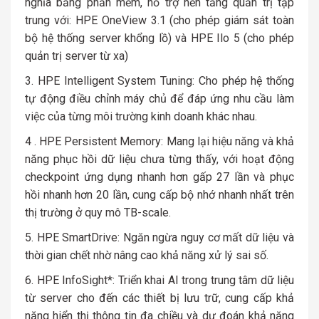
nghĩa bằng phần mềm, hỗ trợ nền tảng quản trị tập
trung với: HPE OneView 3.1 (cho phép giám sát toàn
bộ hệ thống server khổng lồ) và HPE Ilo 5 (cho phép
quản trị server từ xa)
3. HPE Intelligent System Tuning:
Cho phép hệ thống
tự động điều chỉnh máy chủ để đáp ứng nhu cầu làm
việc của từng môi trường kinh doanh khác nhau.
4 . HPE Persistent Memory:
Mang lại hiệu năng và khả
năng phục hồi dữ liệu chưa từng thấy, với hoạt động
checkpoint ứng dụng nhanh hơn gấp 27 lần và phục
hồi nhanh hơn 20 lần, cung cấp bộ nhớ nhanh nhất trên
thị trường ở quy mô TB-scale.
5. HPE SmartDrive: Ngăn ngừa nguy cơ mất dữ liệu và
thời gian chết nhờ nâng cao khả năng xử lý sai số.
6. HPE InfoSight*: Triển khai AI trong trung tâm dữ liệu
từ server cho đến các thiết bị lưu trữ, cung cấp khả
năng hiển thị thông tin đa chiều và dự đoán khả năng