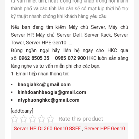
tư vấn nhiệt tình, hoạt động rộng khắp trong nội thành
thành phố và các tỉnh lân cân sẽ có mặt kịp thời hỗ trợ
kỹ thuật nhanh chóng khi khách hàng yêu cầu.
Nếu bạn đang tìm kiếm Máy chủ Server, Máy chủ
Server HP, Máy chủ Server Dell, Server Rack, Server
Tower, Server HPE Gen10 …
Đừng ngần ngại hãy liên hệ ngay cho HKC qua
số:
0962 8505 35 – 0985 072 900
HKC luôn sẳn sàng
lắng nghe và tư vấn miễn phí cho các bạn.
Email tiếp nhận thông tin:
baogiahkc@gmail.com
kinhdoanhbaogia@gmail.com
ntyphuonghkc@gmail.com
[addtoany]
Rate this product
Server HP DL360 Gen10 8SFF
,
Server HPE Gen10
,