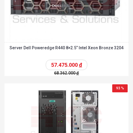
Server Dell Poweredge R440 8×2.5” Intel Xeon Bronze 3204
57.475.000
đ
68.362.000
đ
93 %