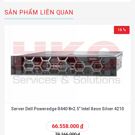
SẢN PHẨM LIÊN QUAN
16 %
Server Dell Poweredge R440 8×2.5” Intel Xeon Silver 4210
66.558.000
đ
79.166.000
đ