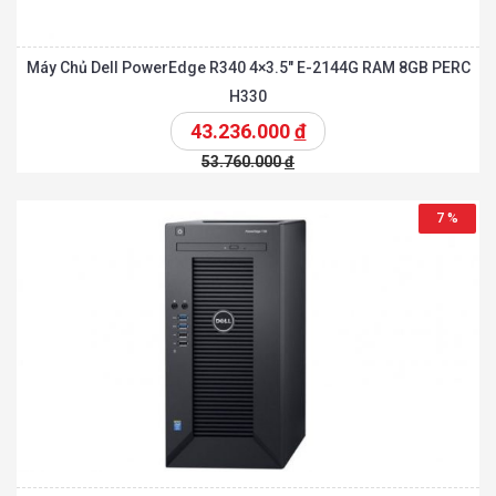
Máy Chủ Dell PowerEdge R340 4×3.5″ E-2144G RAM 8GB PERC
H330
43.236.000
đ
53.760.000
đ
7 %