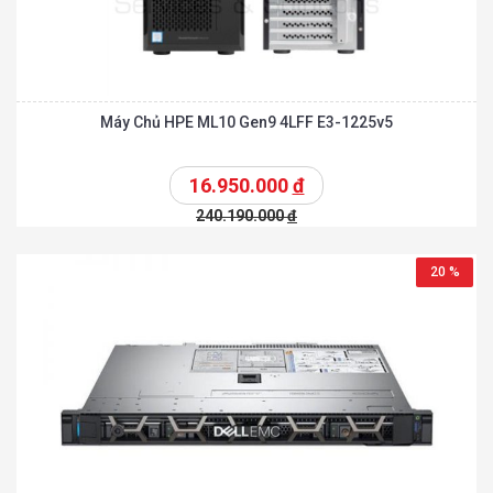
Máy Chủ HPE ML10 Gen9 4LFF E3-1225v5
16.950.000
đ
240.190.000
đ
20 %