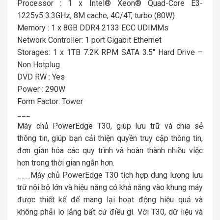
Processor : 1 x Intel® Xeon® Quad-Core E3-
1225v5 3.3GHz, 8M cache, 4C/4T, turbo (80W)
Memory : 1 x 8GB DDR4 2133 ECC UDIMMs
Network Controller: 1 port Gigabit Ethernet
Storages: 1 x 1TB 7.2K RPM SATA 3.5″ Hard Drive –
Non Hotplug
DVD RW : Yes
Power : 290W
Form Factor: Tower
___
Máy chủ PowerEdge T30, giúp lưu trữ và chia sẻ
thông tin, giúp bạn cải thiện quyền truy cập thông tin,
đơn giản hóa các quy trình và hoàn thành nhiều việc
hơn trong thời gian ngắn hơn.
___Máy chủ PowerEdge T30 tích hợp dung lượng lưu
trữ nội bộ lớn và hiệu năng có khả năng vào khung máy
được thiết kế để mang lại hoạt động hiệu quả và
không phải lo lắng bất cứ điều gì. Với T30, dữ liệu và