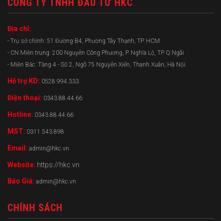
CÔNG TY TNHH ĐẦU TƯ HKC
Địa chỉ:
- Trụ sở chính: 51 Đường B4, Phường Tây Thạnh, TP. HCM
- CN Miền trung: 200 Nguyễn Công Phương, P. Nghĩa Lộ, TP Q.Ngãi
- Miền Bắc: Tầng 4 - Số 2, Ngõ 75 Nguyễn Xiển, Thanh Xuân, Hà Nội
Hỗ trợ KD:
0528.994.333
Điện thoại:
0343.88.44.66
Hotline:
0343.88.44.66
MST:
0311.543.898
Email:
admin@hkc.vn
Website:
https://hkc.vn
Báo Giá:
admin@hkc.vn
CHÍNH SÁCH