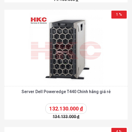
1 %
Server Dell Poweredge T440 Chính hãng giá rẻ
132.130.000
đ
134.133.000
đ
4 %