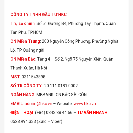
CÔNG TY TNHH ĐẦU TƯ HKC
Trụ sở chính
: Số 51 Đường B4, Phường Tây Thạnh, Quận
Tân Phú, TP.HCM
CN Miền Trung
: 200 Nguyễn Công Phương, Phường Nghĩa
Lộ, TP Quảng ngãi
CN Miền Bắc
: Tầng 4 – Số 2, Ngõ 75 Nguyễn Xiển, Quận
Thanh Xuân, Hà Nội
MST
: 0311543898
S
Ố
TK C
Ô
NG TY
: 20.111.0181.0002
NGÂN HÀNG:
MBBANK- CN BẮC SÀI GÒN
EMAIL
:
admin@hkc.vn
– Website:
www.hkc.vn
ĐIỆN THOẠI
:
(+84) 0343.88.44.66 –
TƯ VẤN NHANH
:
0528.994.333 (Zalo – Viber)