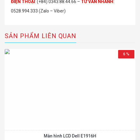
ĐIỆN THOẠI
:
(+84) 0343.88.44.66 –
TƯ VẤN NHANH
:
0528.994.333 (Zalo – Viber)
SẢN PHẨM LIÊN QUAN
6 %
Màn hình LCD Dell E1916H