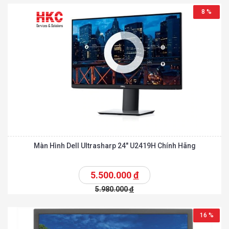
8 %
Màn Hình Dell Ultrasharp 24″ U2419H Chính Hãng
5.500.000
đ
5.980.000
đ
16 %