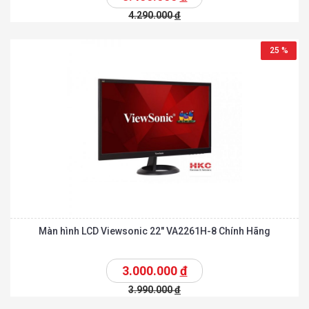
4.290.000
đ
25 %
Màn hình LCD Viewsonic 22″ VA2261H-8 Chính Hãng
3.000.000
đ
3.990.000
đ