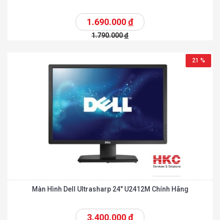
1.690.000
đ
1.790.000
đ
21 %
Màn Hình Dell Ultrasharp 24″ U2412M Chính Hãng
3.400.000
đ