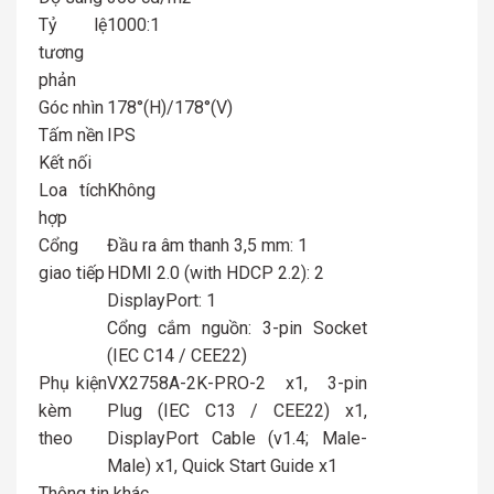
Tỷ lệ
1000:1
tương
phản
Góc nhìn
178°(H)/178°(V)
Tấm nền
IPS
Kết nối
Loa tích
Không
hợp
Cổng
Đầu ra âm thanh 3,5 mm: 1
giao tiếp
HDMI 2.0 (with HDCP 2.2): 2
DisplayPort: 1
Cổng cắm nguồn: 3-pin Socket
(IEC C14 / CEE22)
Phụ kiện
VX2758A-2K-PRO-2 x1, 3-pin
kèm
Plug (IEC C13 / CEE22) x1,
theo
DisplayPort Cable (v1.4; Male-
Male) x1, Quick Start Guide x1
Thông tin khác