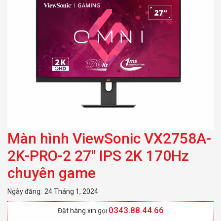
chuyên game
Màn hình ViewSonic VX2758A-
2K-PRO-2 27″ IPS 2K 170Hz
chuyên game
Ngày đăng:
24 Tháng 1, 2024
0343.88.44.66
Đặt hàng xin gọi