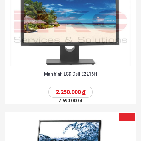
Màn hình LCD Dell E2216H
2.250.000
đ
2.690.000
đ