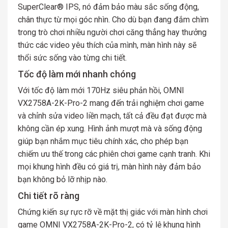
SuperClear® IPS, nó đảm bảo màu sắc sống động,
chân thực từ mọi góc nhìn. Cho dù bạn đang đắm chìm
trong trò chơi nhiều người chơi căng thẳng hay thưởng
thức các video yêu thích của mình, màn hình này sẽ
thổi sức sống vào từng chi tiết.
Tốc độ làm mới nhanh chóng
Với tốc độ làm mới 170Hz siêu phản hồi, OMNI
VX2758A-2K-Pro-2 mang đến trải nghiệm chơi game
và chỉnh sửa video liền mạch, tất cả đều đạt được mà
không cần ép xung. Hình ảnh mượt mà và sống động
giúp bạn nhắm mục tiêu chính xác, cho phép bạn
chiếm ưu thế trong các phiên chơi game cạnh tranh. Khi
mọi khung hình đều có giá trị, màn hình này đảm bảo
bạn không bỏ lỡ nhịp nào.
Chi tiết rõ ràng
Chứng kiến ​​sự rực rỡ về mặt thị giác với màn hình chơi
game OMNI VX2758A-2K-Pro-2, có tỷ lệ khung hình