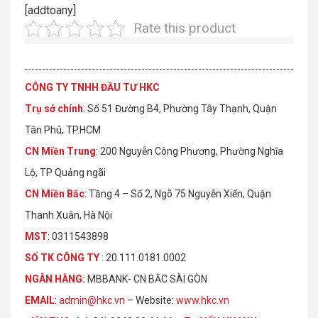
[addtoany]
Rate this product
CÔNG TY TNHH ĐẦU TƯ HKC
Trụ sở chính
: Số 51 Đường B4, Phường Tây Thạnh, Quận
Tân Phú, TP.HCM
CN Miền Trung
: 200 Nguyễn Công Phương, Phường Nghĩa
Lộ, TP Quảng ngãi
CN Miền Bắc
: Tầng 4 – Số 2, Ngõ 75 Nguyễn Xiển, Quận
Thanh Xuân, Hà Nội
MST
: 0311543898
S
Ố
TK C
Ô
NG TY
: 20.111.0181.0002
NGÂN HÀNG:
MBBANK- CN BẮC SÀI GÒN
EMAIL
:
admin@hkc.vn
– Website:
www.hkc.vn