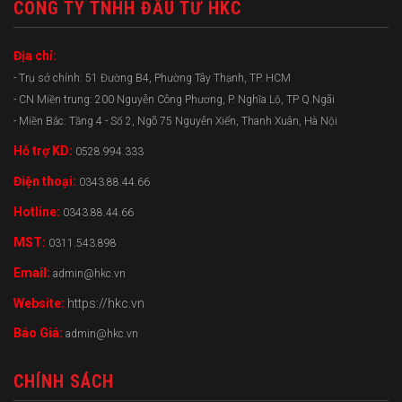
CÔNG TY TNHH ĐẦU TƯ HKC
Địa chỉ:
- Trụ sở chính: 51 Đường B4, Phường Tây Thạnh, TP. HCM
- CN Miền trung: 200 Nguyễn Công Phương, P. Nghĩa Lộ, TP Q.Ngãi
- Miền Bắc: Tầng 4 - Số 2, Ngõ 75 Nguyễn Xiển, Thanh Xuân, Hà Nội
Hỗ trợ KD:
0528.994.333
Điện thoại:
0343.88.44.66
Hotline:
0343.88.44.66
MST:
0311.543.898
Email:
admin@hkc.vn
Website:
https://hkc.vn
Báo Giá:
admin@hkc.vn
CHÍNH SÁCH