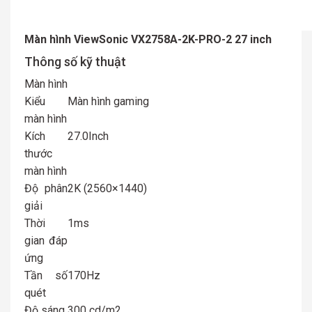
Màn hình ViewSonic VX2758A-2K-PRO-2 27 inch
Thông số kỹ thuật
Màn hình
Kiểu
Màn hình gaming
màn hình
Kích
27.0Inch
thước
màn hình
Độ phân
2K (2560×1440)
giải
Thời
1ms
gian đáp
ứng
Tần số
170Hz
quét
Độ sáng
300 cd/m2