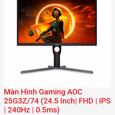
0.5ms)
Màn Hình Gaming AOC
25G3Z/74 (24.5 Inch| FHD | IPS
| 240Hz | 0.5ms)