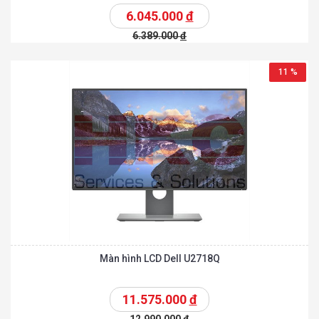
6.045.000
đ
6.389.000
đ
11 %
Màn hình LCD Dell U2718Q
11.575.000
đ