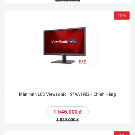
12.990.000
đ
15 %
Màn hình LCD Viewsonic 19″ VA1903H Chính Hãng
1.546.000
đ
1.829.000
đ