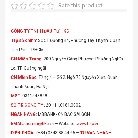
Rate this product
CÔNG TY TNHH ĐẦU TƯ HKC
Trụ sở chính
: Số 51 Đường B4, Phường Tây Thạnh, Quận
Tân Phú, TP.HCM
CN Miền Trung
: 200 Nguyễn Công Phương, Phường Nghĩa
Lộ, TP Quảng ngãi
CN Miền Bắc
: Tầng 4 – Số 2, Ngõ 75 Nguyễn Xiển, Quận
Thanh Xuân, Hà Nội
MST
: 0311543898
S
Ố
TK C
Ô
NG TY
: 20.111.0181.0002
NGÂN HÀNG:
MBBANK- CN BẮC SÀI GÒN
EMAIL
:
admin@hkc.vn
– Website:
www.hkc.vn
ĐIỆN THOẠI
:
(+84) 0343.88.44.66 –
TƯ VẤN NHANH
: