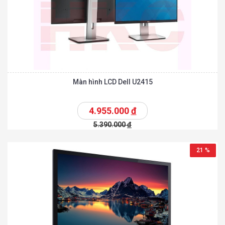
Màn hình LCD Dell U2415
4.955.000
đ
5.390.000
đ
21 %