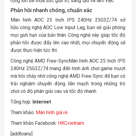
rộng lớn để thỏa sức giải trí, sáng tạo và làm việc
Phản hồi nhanh chóng, chuẩn xác
Màn hình AOC 25 Inch IPS 240Hz 25G3Z/74 sở
hữu công nghệ AOC Low Input Lag, bạn sẽ giải phóng
mọi giới hạn của bản thân. Công nghệ này giúp tốc độ
phản hồi được đẩy lên cao nhất, mọi chuyển động sẽ
được thực hiện tức thì.
Công nghệ AMD Free-SyncMàn hình AOC 25 Inch IPS
240Hz 25G3Z/74 mang đến hình ảnh chơi game mượt
mà trôi chảy nhờ công nghệ AMD Free-Sync để bạn có
trải nghiệm chuyển động liền mạch trong những trò
chơi có độ phân giải cao và tốc độ nhanh.
Tổng hợp:
Internet
Tham khảo:
Màn hình giá rẻ
Tham khảo Facebook:
HKCvietnam
[addtoany]