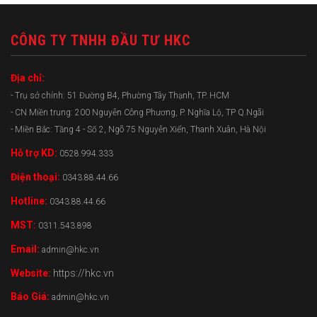
CÔNG TY TNHH ĐẦU TƯ HKC
Địa chỉ:
- Trụ sở chính: 51 Đường B4, Phường Tây Thạnh, TP. HCM
- CN Miền trung: 200 Nguyễn Công Phương, P. Nghĩa Lộ, TP Q.Ngãi
- Miền Bắc: Tầng 4 - Số 2, Ngõ 75 Nguyễn Xiển, Thanh Xuân, Hà Nội
Hỗ trợ KD:
0528.994.333
Điện thoại:
0343.88.44.66
Hotline:
0343.88.44.66
MST:
0311.543.898
Email:
admin@hkc.vn
Website:
https://hkc.vn
Báo Giá:
admin@hkc.vn