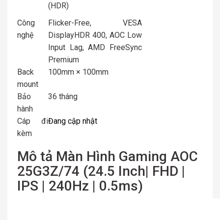
(HDR)
Công
Flicker-Free, VESA
nghệ
DisplayHDR 400, AOC Low
Input Lag, AMD FreeSync
Premium
Back
100mm × 100mm
mount
Bảo
36 tháng
hành
Cáp đi
Đang cập nhật
kèm
Mô tả Màn Hình Gaming AOC
25G3Z/74 (24.5 Inch| FHD |
IPS | 240Hz | 0.5ms)