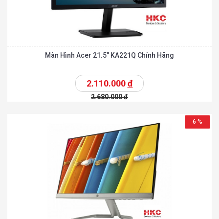
Màn Hình Acer 21.5″ KA221Q Chính Hãng
2.110.000
đ
2.680.000
đ
6 %