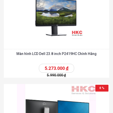
Màn hình LCD Dell 23.8 inch P2419HC Chính Hãng
5.273.000
đ
5.990.000
đ
8 %