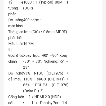
Tỷ lệ
1000 : 1 (Typical) 80M : 1
tương
(DCR)
phản
Độ sáng
400 cd/m²
màn hình
Thời gian
1ms (GtG) / 0.5ms (MPRT)
phản hồi
Màu hiển
16.7M
thị
Góc điều
Xoay trục: -90° ~90° Xoay:
chỉnh
-30° ~ 30°, Nghiêng: -5° ~
23°
Độ rộng
93% NTSC (CIE1976) /
dải màu
110% sRGB (CIE1931) /
85% DCI-P3 (CIE1976)
(Delta E < 2)
Cổng kết
2 x HDMI 2.0 (HDR)
nối
1 x DisplayPort 1.4