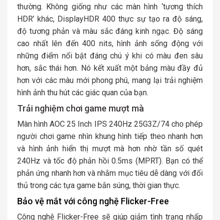
thường. Không giống như các màn hình ‘tương thích
HDR’ khác, DisplayHDR 400 thực sự tạo ra độ sáng,
độ tương phản và màu sắc đáng kinh ngạc. Độ sáng
cao nhất lên đến 400 nits, hình ảnh sống động với
những điểm nổi bật đáng chú ý khi có màu đen sâu
hơn, sắc thái hơn. Nó kết xuất một bảng màu đầy đủ
hơn với các màu mới phong phú, mang lại trải nghiệm
hình ảnh thu hút các giác quan của bạn.
Trải nghiệm chơi game mượt mà
Màn hình AOC 25 Inch IPS 240Hz 25G3Z/74 cho phép
người chơi game nhìn khung hình tiếp theo nhanh hơn
và hình ảnh hiển thị mượt mà hơn nhờ tần số quét
240Hz và tốc độ phản hồi 0.5ms (MPRT). Bạn có thể
phản ứng nhanh hơn và nhắm mục tiêu dễ dàng với đối
thủ trong các tựa game bắn súng, thời gian thực.
Bảo vệ mắt với công nghệ Flicker-Free
Công nghệ Flicker-Free sẽ giúp giảm tình trạng nhấp