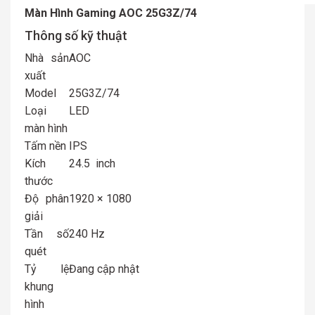
Màn Hình Gaming AOC 25G3Z/74
Thông số kỹ thuật
Nhà sản
AOC
xuất
Model
25G3Z/74
Loại
LED
màn hình
Tấm nền
IPS
Kích
24.5 inch
thước
Độ phân
1920 × 1080
giải
Tần số
240 Hz
quét
Tỷ lệ
Đang cập nhật
khung
hình