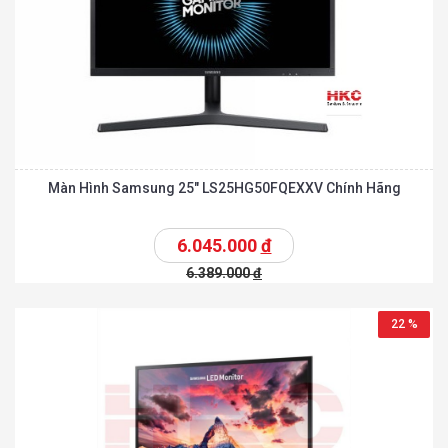
Màn Hình Samsung 25″ LS25HG50FQEXXV Chính Hãng
6.045.000
đ
6.389.000
đ
22 %