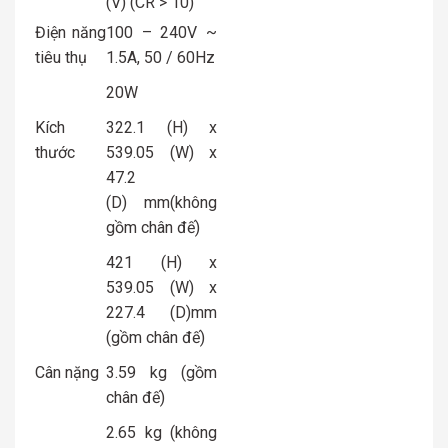
(V) (CR > 10)
Điện năng
100 – 240V ~
tiêu thụ
1.5A, 50 / 60Hz
20W
Kích
322.1 (H) x
thước
539.05 (W) x
47.2
(D) mm(không
gồm chân đế)
421 (H) x
539.05 (W) x
227.4 (D)mm
(gồm chân đế)
Cân nặng
3.59 kg (gồm
chân đế)
2.65 kg (không