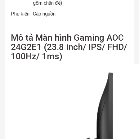
gồm chân đế)
Phụ kiện
Cáp nguồn
Mô tả Màn hình Gaming AOC
24G2E1 (23.8 inch/ IPS/ FHD/
100Hz/ 1ms)