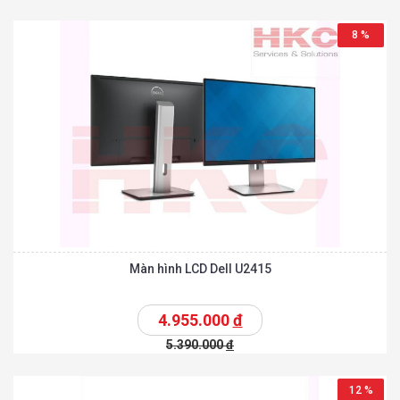
8 %
Màn hình LCD Dell U2415
4.955.000
đ
5.390.000
đ
12 %