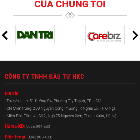
CỦA CHÚNG TÔI
CÔNG TY TNHH ĐẦU TƯ HKC
Địa chỉ:
- Trụ sở chính: 51 Đường B4, Phường Tây Thạnh, TP. HCM
- CN Miền trung: 200 Nguyễn Công Phương, P. Nghĩa Lộ, TP Q.Ngãi
- Miền Bắc: Tầng 4 - Số 2, Ngõ 75 Nguyễn Xiển, Thanh Xuân, Hà Nội
Hỗ trợ KD:
0528.994.333
Điện thoại:
0343.88.44.66