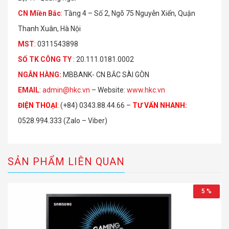
CN Miền Bắc
: Tầng 4 – Số 2, Ngõ 75 Nguyễn Xiển, Quận
Thanh Xuân, Hà Nội
MST
: 0311543898
S
Ố
TK C
Ô
NG TY
: 20.111.0181.0002
NGÂN HÀNG:
MBBANK- CN BẮC SÀI GÒN
EMAIL
:
admin@hkc.vn
– Website:
www.hkc.vn
ĐIỆN THOẠI
:
(+84) 0343.88.44.66 –
TƯ VẤN NHANH
:
0528.994.333 (Zalo – Viber)
SẢN PHẨM LIÊN QUAN
5 %