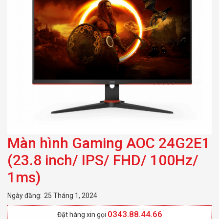
1ms)
Màn hình Gaming AOC 24G2E1
(23.8 inch/ IPS/ FHD/ 100Hz/
1ms)
Ngày đăng:
25 Tháng 1, 2024
0343.88.44.66
Đặt hàng xin gọi