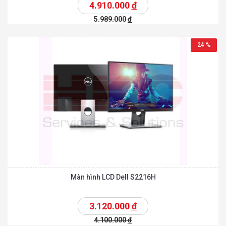
4.910.000
đ
5.989.000
đ
24 %
Màn hình LCD Dell S2216H
3.120.000
đ
4.100.000
đ