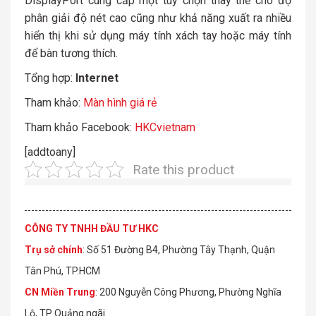
DisplayPort cung cấp một tùy chọn thay thế cho độ
phân giải độ nét cao cũng như khả năng xuất ra nhiều
hiển thị khi sử dụng máy tính xách tay hoặc máy tính
để bàn tương thích.
Tổng hợp:
Internet
Tham khảo:
Màn hình giá rẻ
Tham khảo Facebook:
HKCvietnam
[addtoany]
Rate this product
CÔNG TY TNHH ĐẦU TƯ HKC
Trụ sở chính
: Số 51 Đường B4, Phường Tây Thạnh, Quận
Tân Phú, TP.HCM
CN Miền Trung
: 200 Nguyễn Công Phương, Phường Nghĩa
Lộ, TP Quảng ngãi