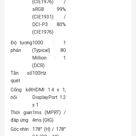
(CIE1976) /
sRGB 99%
(CIE1931) /
DCI-P3 80%
(CIE1976)
Độ tương
1000 : 1
phản
(Typical) 80
Million : 1
(DCR)
Tần số
100Hz
quét
Cổng kết
HDMI 1.4 x 1,
nối
DisplayPort 1.2
x 1
Thời gian
1ms (MPRT) /
đáp ứng
4ms (GtG)
Góc nhìn
178° (H) / 178°