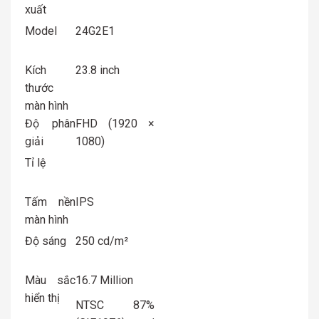
xuất
Model
24G2E1
Kích
23.8 inch
thước
màn hình
Độ phân
FHD (1920 ×
giải
1080)
Tỉ lệ
Tấm nền
IPS
màn hình
Độ sáng
250 cd/m²
Màu sắc
16.7 Million
hiển thị
NTSC 87%