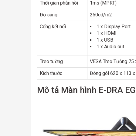
Thời gian phản hồi
1ms (MPRT)
Độ sáng
250cd/m2
Cổng kết nối
1 x Display Port
1 x HDMI
1 x USB
1 x Audio out.
Treo tường
VESA Treo Tường 75
Kích thước
Đóng gói 620 x 113 
Mô tả Màn hình E-DRA E