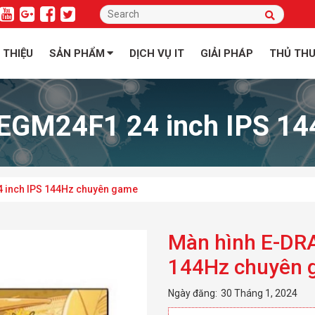
I THIỆU
SẢN PHẨM
DỊCH VỤ IT
GIẢI PHÁP
THỦ TH
EGM24F1 24 inch IPS 1
 inch IPS 144Hz chuyên game
Màn hình E-DR
144Hz chuyên 
Ngày đăng:
30 Tháng 1, 2024