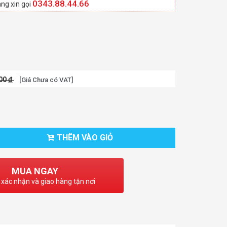
0343.88.44.66
ng xin gọi
000
đ
[Giá Chưa có VAT]
THÊM VÀO GIỎ
MUA NGAY
 xác nhận và giao hàng tận nơi