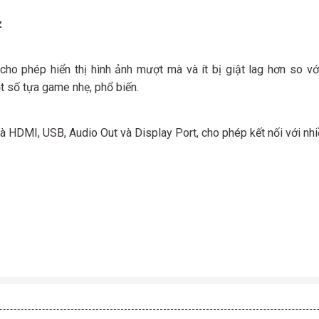
z
 phép hiển thị hình ảnh mượt mà và ít bị giật lag hơn so vớ
ột số tựa game nhẹ, phổ biến.
là HDMI, USB, Audio Out và Display Port, cho phép kết nối với nhi