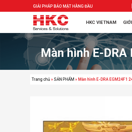
GIẢI PHÁP BẢO MẬT HÀNG ĐẦU
HKC VIETNAM
GIỚ
Màn hình E-DRA 
Trang chủ
»
SẢN PHẨM
»
Màn hình E-DRA EGM24F1 24