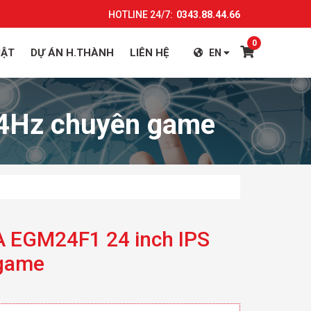
HOTLINE 24/7:
0343.88.44.66
0
UẬT
DỰ ÁN H.THÀNH
LIÊN HỆ
EN
44Hz chuyên game
A EGM24F1 24 inch IPS
game