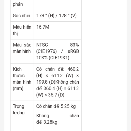
phản
Góc nhìn
178 ° (H) / 178 ° (V)
Màu hiển
16.7M
thị
Màu sắc
NTSC 83%
màn hình
(CIE1976) / sRGB
103% (CIE1931)
Kích
Có chân đế: 460.2
thước
(H) × 611.3 (W) ×
màn hình
199.8 (D)Không chân
(mm)
đế: 360.4 (H) × 611.3
(W) × 35.7 (D)
Trọng
Có chân đế: 5.25 kg
lượng
Không chân
đế: 3.28kg