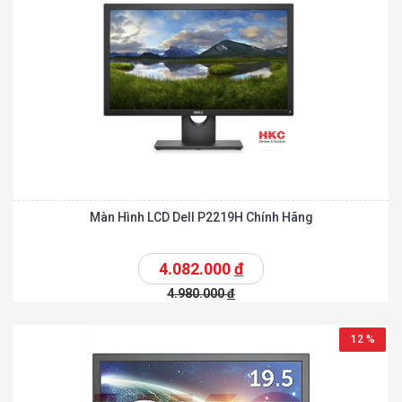
Màn Hình LCD Dell P2219H Chính Hãng
4.082.000
đ
4.980.000
đ
12 %