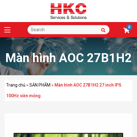
0
Màn hình AOC 27B1H2
27 inch IPS 100Hz viền
Trang chủ
»
SẢN PHẨM
»
Màn hình AOC 27B1H2 27 inch IPS
100Hz viền mỏng
mỏng