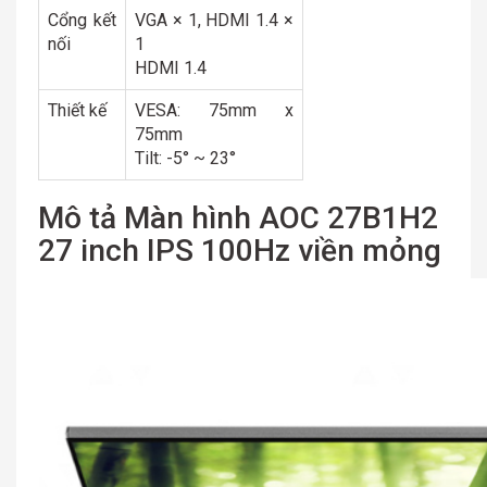
Cổng kết
VGA × 1, HDMI 1.4 ×
nối
1
HDMI 1.4
Thiết kế
VESA: 75mm x
75mm
Tilt: -5° ~ 23°
Mô tả Màn hình AOC 27B1H2
27 inch IPS 100Hz viền mỏng