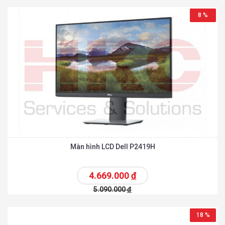
8 %
Màn hình LCD Dell P2419H
4.669.000
đ
5.090.000
đ
18 %