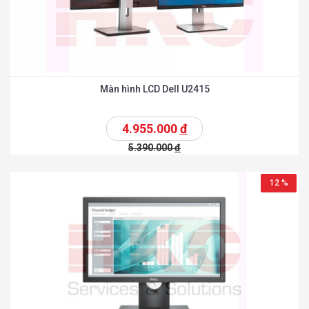
Màn hình LCD Dell U2415
4.955.000
đ
5.390.000
đ
12 %