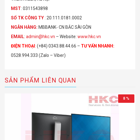
MST
: 0311543898
S
Ố
TK C
Ô
NG TY
: 20.111.0181.0002
NGÂN HÀNG:
MBBANK- CN BẮC SÀI GÒN
EMAIL
:
admin@hkc.vn
– Website:
www.hkc.vn
ĐIỆN THOẠI
:
(+84) 0343.88.44.66 –
TƯ VẤN NHANH
:
0528.994.333 (Zalo – Viber)
SẢN PHẨM LIÊN QUAN
8 %