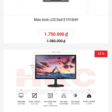
Màn hình LCD Dell E1916HV
1.750.000
đ
1.980.000
đ
15 %