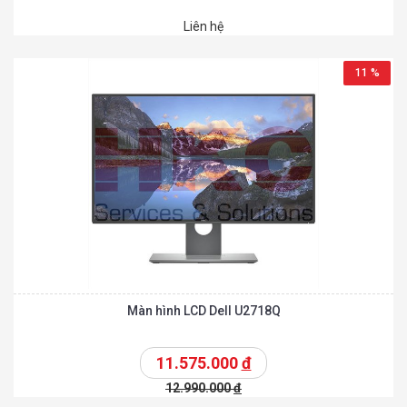
Liên hệ
11 %
Màn hình LCD Dell U2718Q
11.575.000
đ
12.990.000
đ