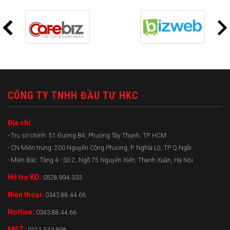
CÔNG TY TNHH ĐẦU TƯ HKC
Địa chỉ:
- Trụ sở chính: 51 Đường B4, Phường Tây Thạnh, TP. HCM
- CN Miền trung: 200 Nguyễn Công Phương, P. Nghĩa Lộ, TP Q.Ngãi
- Miền Bắc: Tầng 4 - Số 2, Ngõ 75 Nguyễn Xiển, Thanh Xuân, Hà Nội
Hỗ trợ KD:
0528.994.333
Điện thoại:
0343.88.44.66
Hotline:
0343.88.44.66
MST: