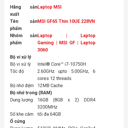
Hãng sản
Laptop MSI
xuất
Tên sản
MSI GF65 Thin 10UE 228VN
phẩm
Nhóm sản
Laptop | Laptop
phẩm
Gaming | MSI GF | Laptop
3060
Bộ vi xử lý
Bộ vi xử lý
Intel® Core™ i7-10750H
Tốc độ
2.60GHz upto 5.00GHz, 6
cores 12 threads
Bộ nhớ đệm
12MB Cache
Bộ nhớ trong (RAM)
Dung lượng
16GB (8GB x 2) DDR4
3200MHz
Số khe cắm
tối đa 64GB
Ổ cứng