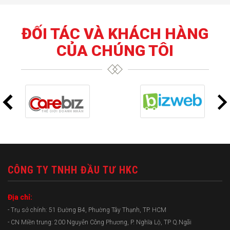
ĐỐI TÁC VÀ KHÁCH HÀNG
CỦA CHÚNG TÔI
CÔNG TY TNHH ĐẦU TƯ HKC
Địa chỉ:
- Trụ sở chính: 51 Đường B4, Phường Tây Thạnh, TP. HCM
- CN Miền trung: 200 Nguyễn Công Phương, P. Nghĩa Lộ, TP Q.Ngãi