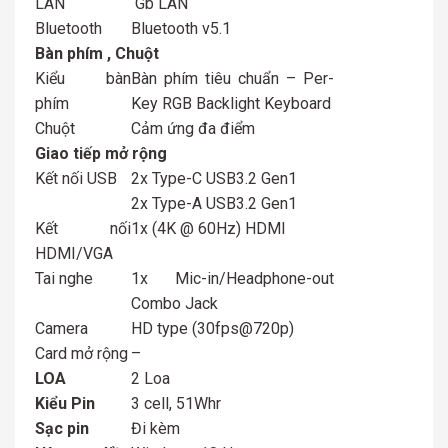
LAN
Gb LAN
Bluetooth
Bluetooth v5.1
Bàn phím , Chuột
Kiểu bàn
Bàn phím tiêu chuẩn – Per-
phím
Key RGB Backlight Keyboard
Chuột
Cảm ứng đa điểm
Giao tiếp mở rộng
Kết nối USB
2x Type-C USB3.2 Gen1
2x Type-A USB3.2 Gen1
Kết nối
1x (4K @ 60Hz) HDMI
HDMI/VGA
Tai nghe
1x Mic-in/Headphone-out
Combo Jack
Camera
HD type (30fps@720p)
Card mở rộng
–
LOA
2 Loa
Kiểu Pin
3 cell, 51Whr
Sạc pin
Đi kèm