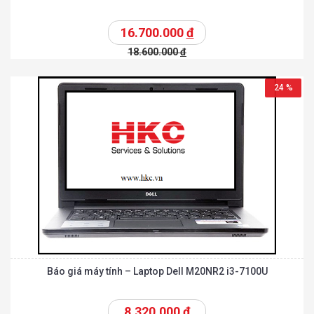
16.700.000
đ
18.600.000
đ
24 %
Báo giá máy tính – Laptop Dell M20NR2 i3-7100U
8.320.000
đ