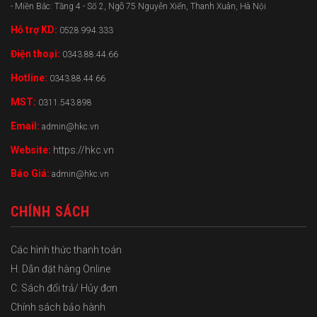
- Miền Bắc: Tầng 4 - Số 2, Ngõ 75 Nguyễn Xiển, Thanh Xuân, Hà Nội
Hỗ trợ KD:
0528.994.333
Điện thoại:
0343.88.44.66
Hotline:
0343.88.44.66
MST:
0311.543.898
Email:
admin@hkc.vn
Website:
https://hkc.vn
Báo Giá:
admin@hkc.vn
CHÍNH SÁCH
Các hình thức thanh toán
H. Dẫn đặt hàng Online
C. Sách đổi trả/ Hủy đơn
Chính sách bảo hành