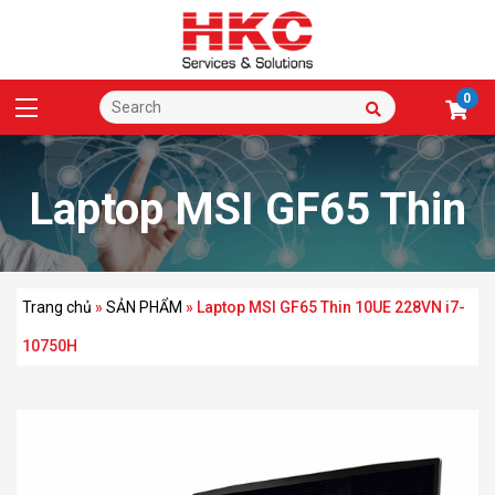
0
Laptop MSI GF65 Thin
10UE 228VN i7-
Trang chủ
»
SẢN PHẨM
»
Laptop MSI GF65 Thin 10UE 228VN i7-
10750H
10750H