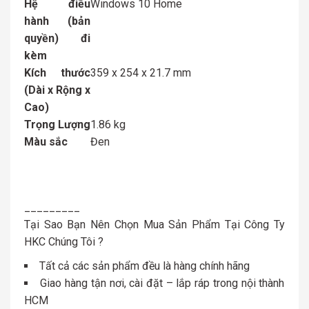
Hệ điều
Windows 10 Home
hành (bản
quyền) đi
kèm
Kích thước
359 x 254 x 21.7 mm
(Dài x Rộng x
Cao)
Trọng Lượng
1.86 kg
Màu sắc
Đen
_________
Tại Sao Bạn Nên Chọn Mua Sản Phẩm Tại Công Ty
HKC Chúng Tôi ?
Tất cả các sản phẩm đều là hàng chính hãng
Giao hàng tận nơi, cài đặt – lắp ráp trong nội thành
HCM