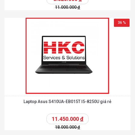
11.000.000
đ
36 %
Laptop Asus S410UA-EB015T I5-8250U giá rẻ
11.450.000
đ
18.000.000
đ