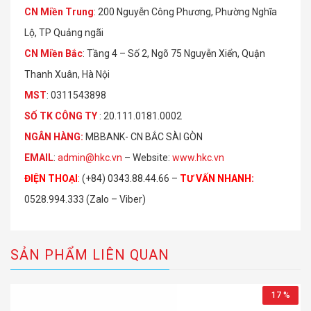
CN Miền Trung
: 200 Nguyễn Công Phương, Phường Nghĩa
Lộ, TP Quảng ngãi
CN Miền Bắc
: Tầng 4 – Số 2, Ngõ 75 Nguyễn Xiển, Quận
Thanh Xuân, Hà Nội
MST
: 0311543898
S
Ố
TK C
Ô
NG TY
: 20.111.0181.0002
NGÂN HÀNG:
MBBANK- CN BẮC SÀI GÒN
EMAIL
:
admin@hkc.vn
– Website:
www.hkc.vn
ĐIỆN THOẠI
:
(+84) 0343.88.44.66 –
TƯ VẤN NHANH
:
0528.994.333 (Zalo – Viber)
SẢN PHẨM LIÊN QUAN
17 %