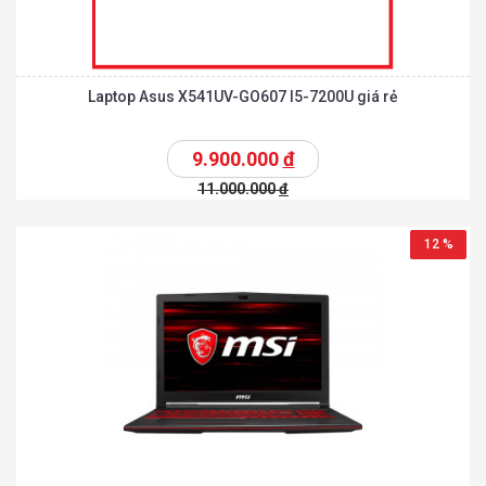
Laptop Asus X541UV-GO607 I5-7200U giá rẻ
9.900.000
đ
11.000.000
đ
12 %