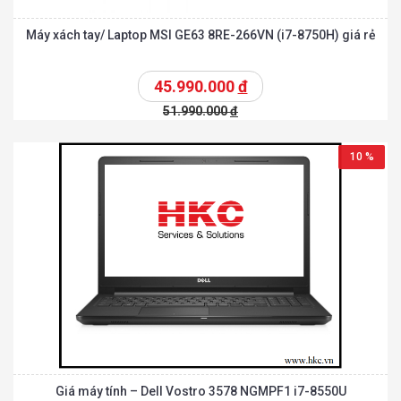
Máy xách tay/ Laptop MSI GE63 8RE-266VN (i7-8750H) giá rẻ
45.990.000
đ
51.990.000
đ
10 %
Giá máy tính – Dell Vostro 3578 NGMPF1 i7-8550U