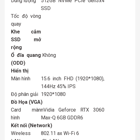
Dung lượng
512GB NVMe PCIe Gen3x4
SSD
Tốc độ vòng
quay
Khe cắm
SSD mở
rộng
Ổ đĩa quang
Không
(ODD)
Hiển thị
Màn hình
15.6 inch FHD (1920*1080),
144Hz 45% IPS
Độ phân giải
1920*1080
Đồ Họa (VGA)
Card màn
nVidia Geforce RTX 3060
hình
Max-Q 6GB GDDR6
Kết nối (Network)
Wireless
802.11 ax Wi-Fi 6