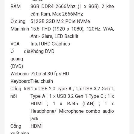
RAM
8GB DDR4 2666Mhz (1 x 8GB), 2 khe
cắm Ram, Max 2666MHz
Ổ cứng
512GB SSD M.2 PCIe NVMe
Màn hình
15.6 FHD (1920 x 1080), 120Hz, WVA,
Anti- Glare, LED Backlit
VGA
Intel UHD Graphics
Ổ đĩa
Không DVD
quang
(DVD)
Webcam
720p at 30 fps HD
Keyboard
Tiêu chuẩn
Cổng kết
1 x USB 2.0 Type A ; 1 x USB 3.2 Gen 1
nối
Type A ; 1 x USB 3.2 Gen 1 Type C ; 1 x
HDMI ; 1 x RJ45 (LAN) ; 1 x
Headphone/ Microphone combo audio
jack
Cổng
HDMI
xuất hình