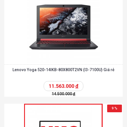
Lenovo Yoga 520-14IKB-80X800T2VN (I3-7100U) Giá rẻ
11.563.000
đ
14.500.000
đ
9 %