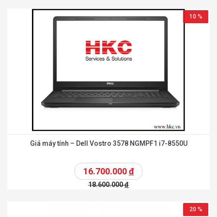
10 %
Giá máy tính – Dell Vostro 3578 NGMPF1 i7-8550U
16.700.000
đ
18.600.000
đ
20 %