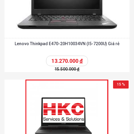
Lenovo Thinkpad E470-20H10034VN (I5-7200U) Giá rẻ
13.270.000
đ
15.500.000
đ
15 %