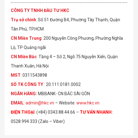
CÔNG TY TNHH ĐẦU TƯ HKC
Trụ sở chính
: Số 51 Đường B4, Phường Tây Thạnh, Quận
Tân Phú, TP.HCM
CN Miền Trung
: 200 Nguyễn Công Phương, Phường Nghĩa
Lộ, TP Quảng ngãi
CN Miền Bắc
: Tầng 4 – Số 2, Ngõ 75 Nguyễn Xiển, Quận
Thanh Xuân, Hà Nội
MST
: 0311543898
S
Ố
TK C
Ô
NG TY
: 20.111.0181.0002
NGÂN HÀNG:
MBBANK- CN BẮC SÀI GÒN
EMAIL
:
admin@hkc.vn
– Website:
www.hkc.vn
ĐIỆN THOẠI
:
(+84) 0343.88.44.66 –
TƯ VẤN NHANH
:
0528.994.333 (Zalo – Viber)