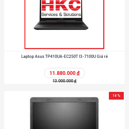
Laptop Asus TP410UA-EC250T I3-7100U Giá rẻ
11.880.000
đ
13.000.000
đ
14 %