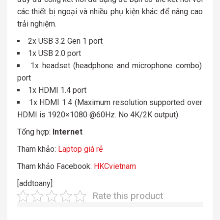
các thiết bị ngoại và nhiều phụ kiện khác để nâng cao
trải nghiệm.
2x USB 3.2 Gen 1 port
1x USB 2.0 port
1x headset (headphone and microphone combo)
port
1x HDMI 1.4 port
1x HDMI 1.4 (Maximum resolution supported over
HDMI is 1920×1080 @60Hz. No 4K/2K output)
Tổng hợp:
Internet
Tham khảo:
Laptop giá rẻ
Tham khảo Facebook:
HKCvietnam
[addtoany]
Rate this product