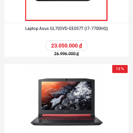
Laptop Asus GL703VD-EE057T (I7-7700HQ)
23.050.000
đ
26.996.000
đ
13 %