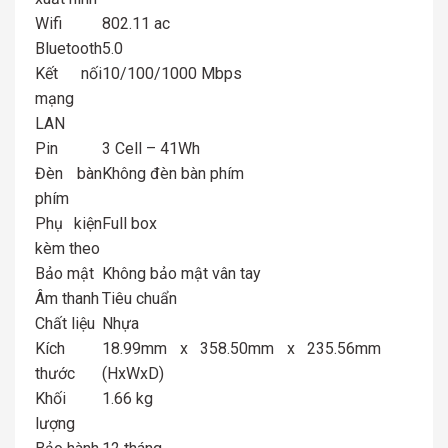
Wifi
802.11 ac
Bluetooth
5.0
Kết nối
10/100/1000 Mbps
mạng
LAN
Pin
3 Cell – 41Wh
Đèn bàn
Không đèn bàn phím
phím
Phụ kiện
Full box
kèm theo
Bảo mật
Không bảo mật vân tay
Âm thanh
Tiêu chuẩn
Chất liệu
Nhựa
Kích
18.99mm x 358.50mm x 235.56mm
thước
(HxWxD)
Khối
1.66 kg
lượng