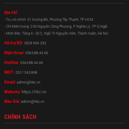
Địa chỉ:
- Trụ sở chính: 51 Đường B4, Phường Tây Thạnh, TP. HCM
- CN Miền trung: 200 Nguyễn Công Phương, P. Nghĩa Lộ, TP Q.Ngãi
- Miền Bắc: Tầng 4 - Số 2, Ngõ 75 Nguyễn Xiển, Thanh Xuân, Hà Nội
Hỗ trợ KD:
0528.994.333
Điện thoại:
0343.88.44.66
Hotline:
0343.88.44.66
MST:
0311.543.898
Email:
admin@hkc.vn
Website:
https://hkc.vn
Báo Giá:
admin@hkc.vn
CHÍNH SÁCH