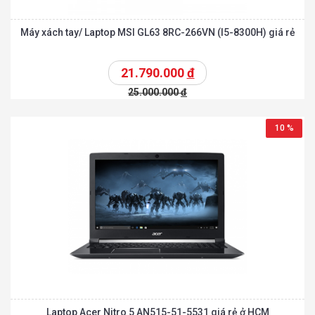
Máy xách tay/ Laptop MSI GL63 8RC-266VN (I5-8300H) giá rẻ
21.790.000
đ
25.000.000
đ
10 %
Laptop Acer Nitro 5 AN515-51-5531 giá rẻ ở HCM