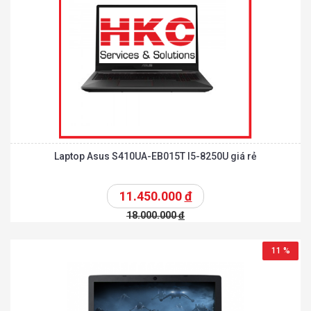
Laptop Asus S410UA-EB015T I5-8250U giá rẻ
11.450.000
đ
18.000.000
đ
11 %