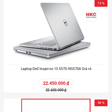
12 %
Laptop Dell Inspiron 15 5570-N5570A Giá rẻ
22.450.000
đ
25.600.000
đ
36 %