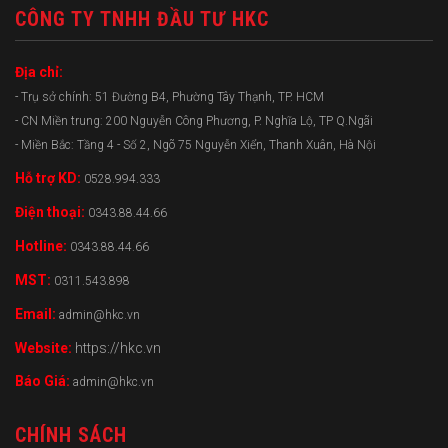
CÔNG TY TNHH ĐẦU TƯ HKC
Địa chỉ:
- Trụ sở chính: 51 Đường B4, Phường Tây Thạnh, TP. HCM
- CN Miền trung: 200 Nguyễn Công Phương, P. Nghĩa Lộ, TP Q.Ngãi
- Miền Bắc: Tầng 4 - Số 2, Ngõ 75 Nguyễn Xiển, Thanh Xuân, Hà Nội
Hỗ trợ KD:
0528.994.333
Điện thoại:
0343.88.44.66
Hotline:
0343.88.44.66
MST:
0311.543.898
Email:
admin@hkc.vn
Website:
https://hkc.vn
Báo Giá:
admin@hkc.vn
CHÍNH SÁCH