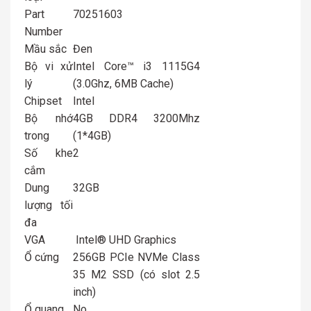
Part
70251603
Number
Mầu sắc
Đen
Bộ vi xử
Intel Core™ i3 1115G4
lý
(3.0Ghz, 6MB Cache)
Chipset
Intel
Bộ nhớ
4GB DDR4 3200Mhz
trong
(1*4GB)
Số khe
2
cắm
Dung
32GB
lượng tối
đa
VGA
Intel® UHD Graphics
Ổ cứng
256GB PCIe NVMe Class
35 M2 SSD (có slot 2.5
inch)
Ổ quang
No