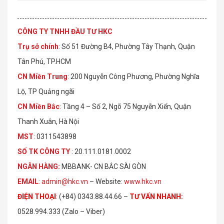
CÔNG TY TNHH ĐẦU TƯ HKC
Trụ sở chính
: Số 51 Đường B4, Phường Tây Thạnh, Quận
Tân Phú, TP.HCM
CN Miền Trung
: 200 Nguyễn Công Phương, Phường Nghĩa
Lộ, TP Quảng ngãi
CN Miền Bắc
: Tầng 4 – Số 2, Ngõ 75 Nguyễn Xiển, Quận
Thanh Xuân, Hà Nội
MST
: 0311543898
S
Ố
TK C
Ô
NG TY
: 20.111.0181.0002
NGÂN HÀNG:
MBBANK- CN BẮC SÀI GÒN
EMAIL
:
admin@hkc.vn
– Website:
www.hkc.vn
ĐIỆN THOẠI
:
(+84) 0343.88.44.66 –
TƯ VẤN NHANH
:
0528.994.333 (Zalo – Viber)