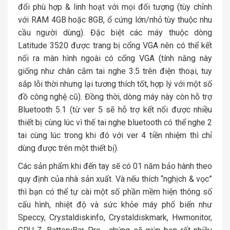
đổi phù hợp & linh hoạt với mọi đối tượng (tùy chỉnh
với RAM 4GB hoặc 8GB, ổ cứng lớn/nhỏ tùy thuộc nhu
cầu người dùng). Đặc biệt các máy thuộc dòng
Latitude 3520 được trang bị cổng VGA nên có thể kết
nối ra màn hình ngoài có cổng VGA (tính năng này
giống như chân cắm tai nghe 3.5 trên điện thoại, tuy
sắp lỗi thời nhưng lại tương thích tốt, hợp lý với một số
đồ công nghệ cũ). Đồng thời, dòng máy này còn hỗ trợ
Bluetooth 5.1 (từ ver 5 sẽ hỗ trợ kết nối được nhiều
thiết bị cùng lúc vì thế tai nghe bluetooth có thể nghe 2
tai cùng lúc trong khi đó với ver 4 tiền nhiệm thì chỉ
dùng được trên một thiết bị).
Các sản phẩm khi đến tay sẽ có 01 năm bảo hành theo
quy định của nhà sản xuất. Và nếu thích “nghịch & vọc”
thì bạn có thể tự cài một số phần mềm hiện thông số
cấu hình, nhiệt độ và sức khỏe máy phổ biến như
Speccy, Crystaldiskinfo, Crystaldiskmark, Hwmonitor,