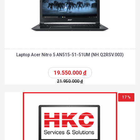
Laptop Acer Nitro 5 AN515-51-51UM (NH.Q2RSV.003)
19.550.000
đ
21.950.000
đ
17 %