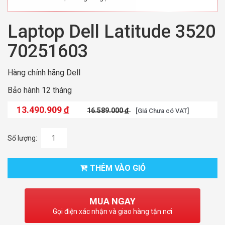
Laptop Dell Latitude 3520
70251603
Hàng chính hãng Dell
Bảo hành 12 tháng
13.490.909
đ
16.589.000
đ
[Giá Chưa có VAT]
Số lượng:
THÊM VÀO GIỎ
MUA NGAY
Gọi điện xác nhận và giao hàng tận nơi