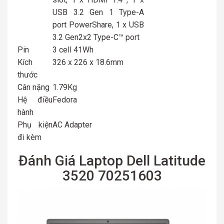
USB 3.2 Gen 1 Type-A
port PowerShare, 1 x USB
3.2 Gen2x2 Type-C™ port
Pin
3 cell 41Wh
Kích
326 x 226 x 18.6mm
thước
Cân nặng
1.79Kg
Hệ điều
Fedora
hành
Phụ kiện
AC Adapter
đi kèm
Đánh Giá Laptop Dell Latitude
3520 70251603