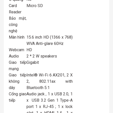
Card
Micro SD
Reader
Bảo mật,
công
nghệ
Màn hình
15.6 inch HD (1366 x 768)
WVA Anti-glare 60Hz
Webcam
HD
Audio
2 * 2 W speakers
Giao tiếp
Gigabit
mạng
Giao tiếp
Intel® Wi-Fi 6 AX201, 2 X
không
2, 802.11ax with
dây
Bluetooth 5.1
Cổng giao
Audio jack , 1 x USB 2.0, 1
tiếp
x USB 3.2 Gen 1 Type-A
port 1 x RJ-45 ; 1 x lock
slot, 1 x HDMI 1.4 , 1 x