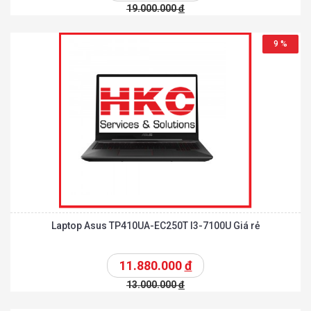
19.000.000
đ
9 %
Laptop Asus TP410UA-EC250T I3-7100U Giá rẻ
11.880.000
đ
13.000.000
đ