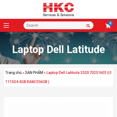
0
Laptop Dell Latitude
3520 70251603 (i3
Trang chủ
»
SẢN PHẨM
»
Laptop Dell Latitude 3520 70251603 (i3
1115G4 4GB RAM/256GB )
1115G4 4GB