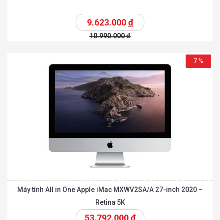
9.623.000
đ
10.990.000
đ
7 %
Máy tính All in One Apple iMac MXWV2SA/A 27-inch 2020 –
Retina 5K
53.792.000
đ