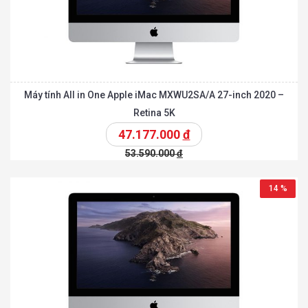
Máy tính All in One Apple iMac MXWU2SA/A 27-inch 2020 –
Retina 5K
47.177.000
đ
53.590.000
đ
14 %