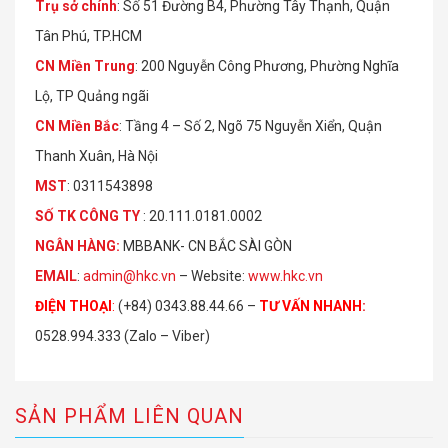
Trụ sở chính
: Số 51 Đường B4, Phường Tây Thạnh, Quận
Tân Phú, TP.HCM
CN Miền Trung
: 200 Nguyễn Công Phương, Phường Nghĩa
Lộ, TP Quảng ngãi
CN Miền Bắc
: Tầng 4 – Số 2, Ngõ 75 Nguyễn Xiển, Quận
Thanh Xuân, Hà Nội
MST
: 0311543898
S
Ố
TK C
Ô
NG TY
: 20.111.0181.0002
NGÂN HÀNG:
MBBANK- CN BẮC SÀI GÒN
EMAIL
:
admin@hkc.vn
– Website:
www.hkc.vn
ĐIỆN THOẠI
:
(+84) 0343.88.44.66 –
TƯ VẤN NHANH
:
0528.994.333 (Zalo – Viber)
SẢN PHẨM LIÊN QUAN