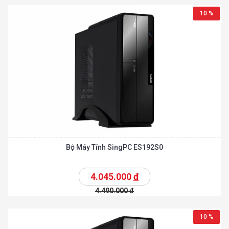
10 %
Bộ Máy Tính SingPC ES192S0
4.045.000
đ
4.490.000
đ
10 %