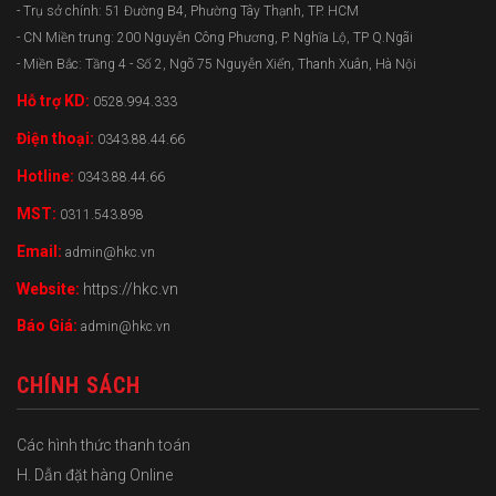
- Trụ sở chính: 51 Đường B4, Phường Tây Thạnh, TP. HCM
- CN Miền trung: 200 Nguyễn Công Phương, P. Nghĩa Lộ, TP Q.Ngãi
- Miền Bắc: Tầng 4 - Số 2, Ngõ 75 Nguyễn Xiển, Thanh Xuân, Hà Nội
Hỗ trợ KD:
0528.994.333
Điện thoại:
0343.88.44.66
Hotline:
0343.88.44.66
MST:
0311.543.898
Email:
admin@hkc.vn
Website:
https://hkc.vn
Báo Giá:
admin@hkc.vn
CHÍNH SÁCH
Các hình thức thanh toán
H. Dẫn đặt hàng Online