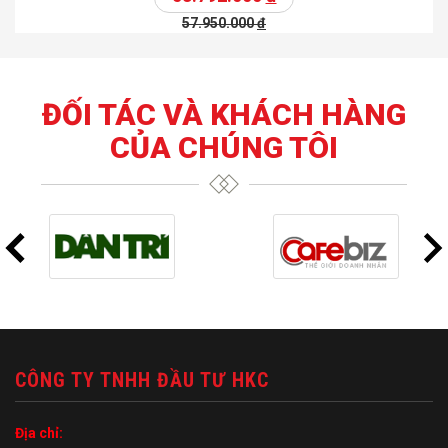
57.950.000
đ
ĐỐI TÁC VÀ KHÁCH HÀNG
CỦA CHÚNG TÔI
CÔNG TY TNHH ĐẦU TƯ HKC
Địa chỉ: