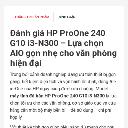
THÔNG TIN SẢN PHẨM
BÌNH LUẬN
Đánh giá HP ProOne 240
G10 i3-N300 – Lựa chọn
AIO gọn nhẹ cho văn phòng
hiện đại
Trong bối cảnh doanh nghiệp đang ưu tiên thiết bị gọn
gàng, tiết kiệm diện tích và vận hành ổn định, dòng All-
in-One của HP ngày càng được ưa chuộng. Model
máy tính để bàn HP ProOne 240 G10 i3-N300
là lựa
chọn tối ưu cho các văn phòng, cơ sở giáo dục và cửa
hàng cần một bộ máy bền bỉ – dễ sử dụng – chi phí
hợp lý.
Với thiết kế tinh gọn cùng hiệu năng đủ mạnh cho nhu