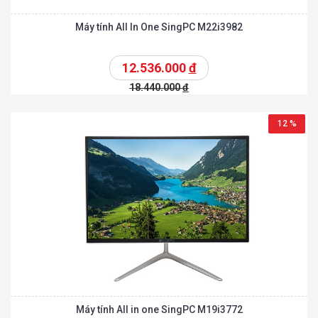
Máy tính All In One SingPC M22i3982
12.536.000
đ
18.440.000
đ
12 %
Máy tính All in one SingPC M19i3772