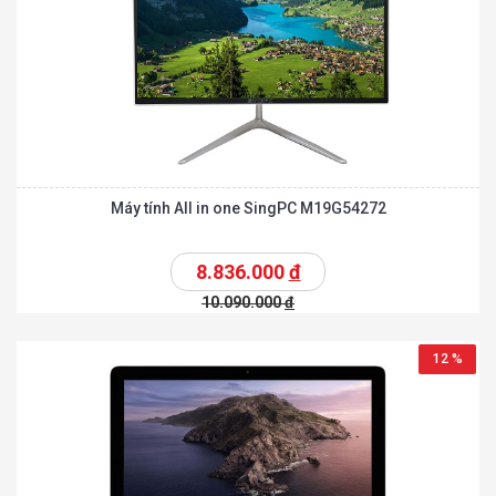
Máy tính All in one SingPC M19G54272
8.836.000
đ
10.090.000
đ
12 %