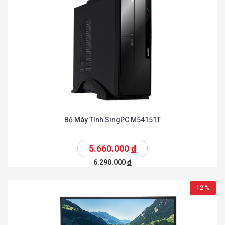
Bộ Máy Tính SingPC M54151T
5.660.000
đ
6.290.000
đ
12 %