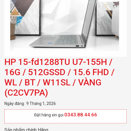
W11SL / VÀNG
(C2CV7PA)
HP 15-fd1288TU U7-155H /
16G / 512GSSD / 15.6 FHD /
WL / BT / W11SL / VÀNG
(C2CV7PA)
Ngày đăng:
9 Tháng 1, 2026
0343.88.44.66
Đặt hàng xin gọi
Sản phẩm chính Hãng