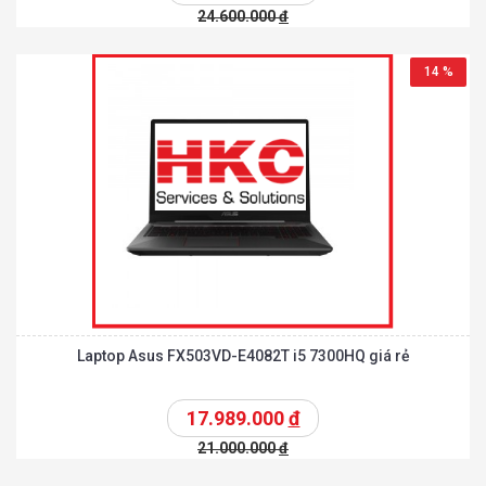
24.600.000
đ
14 %
Laptop Asus FX503VD-E4082T i5 7300HQ giá rẻ
17.989.000
đ
21.000.000
đ