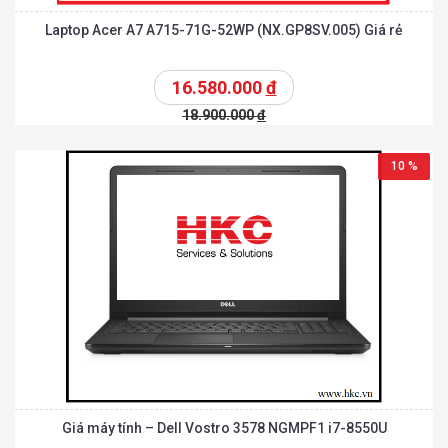
Laptop Acer A7 A715-71G-52WP (NX.GP8SV.005) Giá rẻ
16.580.000
đ
18.900.000
đ
10 %
Giá máy tính – Dell Vostro 3578 NGMPF1 i7-8550U