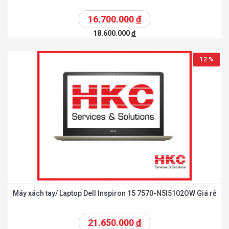
16.700.000
đ
18.600.000
đ
12 %
Máy xách tay/ Laptop Dell Inspiron 15 7570-N5I5102OW Giá rẻ
21.650.000
đ