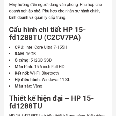
Máy hướng đến người dùng văn phòng. Phù hợp cho
doanh nghiệp nhỏ. Phù hợp cho nhân sự hành chính,
kinh doanh và quản lý cấp trung.
Cấu hình chi tiết HP 15-
fd1288TU (C2CV7PA)
CPU:
Intel Core Ultra 7-155H
RAM:
16GB
Ổ cứng:
512GB SSD
Màn hình:
15.6 inch Full HD
Kết nối:
Wi-Fi, Bluetooth
Hệ điều hành:
Windows 11 SL
Màu sắc:
Vàng
Thiết kế hiện đại – HP 15-
fd1288TU
HP 15-fd1288TU sở hữu thiết kế gọn gàng. Kiểu dáng