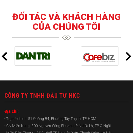
ĐỐI TÁC VÀ KHÁCH HÀNG
CỦA CHÚNG TÔI
CÔNG TY TNHH ĐẦU TƯ HKC
Địa chỉ:
- Trụ sở chính: 51 Đường B4, Phường Tây Thạnh, TP. HCM
- CN Miền trung: 200 Nguyễn Công Phương, P. Nghĩa Lộ, TP Q.Ngãi