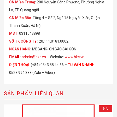
CN Miền Trung
: 200 Nguyễn Công Phương, Phường Nghĩa
Lộ, TP Quảng ngãi
CN Miền Bắc
: Tầng 4 – Số 2, Ngõ 75 Nguyễn Xiển, Quận
Thanh Xuân, Hà Nội
MST
: 0311543898
S
Ố
TK C
Ô
NG TY
: 20.111.0181.0002
NGÂN HÀNG:
MBBANK- CN BẮC SÀI GÒN
EMAIL
:
admin@hkc.vn
– Website:
www.hkc.vn
ĐIỆN THOẠI
:
(+84) 0343.88.44.66 –
TƯ VẤN NHANH
:
0528.994.333 (Zalo – Viber)
SẢN PHẨM LIÊN QUAN
9 %