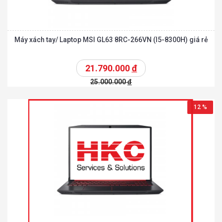
Máy xách tay/ Laptop MSI GL63 8RC-266VN (I5-8300H) giá rẻ
21.790.000
đ
25.000.000
đ
12 %