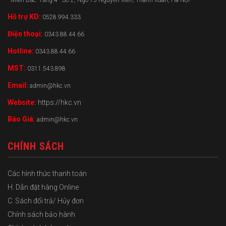
- Miền Bắc: Tầng 4 - Số 2, Ngõ 75 Nguyễn Xiển, Thanh Xuân, Hà Nội
Hỗ trợ KD:
0528.994.333
Điện thoại:
0343.88.44.66
Hotline:
0343.88.44.66
MST:
0311.543.898
Email:
admin@hkc.vn
Website:
https://hkc.vn
Báo Giá:
admin@hkc.vn
CHÍNH SÁCH
Các hình thức thanh toán
H. Dẫn đặt hàng Online
C. Sách đổi trả/ Hủy đơn
Chính sách bảo hành