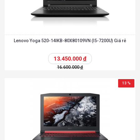
Lenovo Yoga 520-14IKB-80X80109VN (I5-7200U) Giá rẻ
13.450.000
đ
16.600.000
đ
13 %