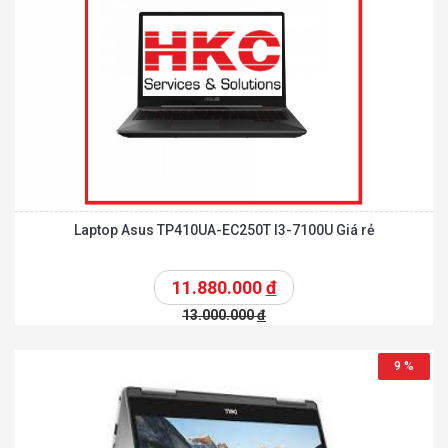
Laptop Asus TP410UA-EC250T I3-7100U Giá rẻ
11.880.000
đ
13.000.000
đ
9 %