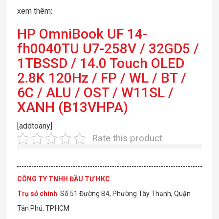
xem thêm:
HP OmniBook UF 14-
fh0040TU U7-258V / 32GD5 /
1TBSSD / 14.0 Touch OLED
2.8K 120Hz / FP / WL / BT /
6C / ALU / OST / W11SL /
XANH (B13VHPA)
[addtoany]
Rate this product
CÔNG TY TNHH ĐẦU TƯ HKC
Trụ sở chính
: Số 51 Đường B4, Phường Tây Thạnh, Quận
Tân Phú, TP.HCM