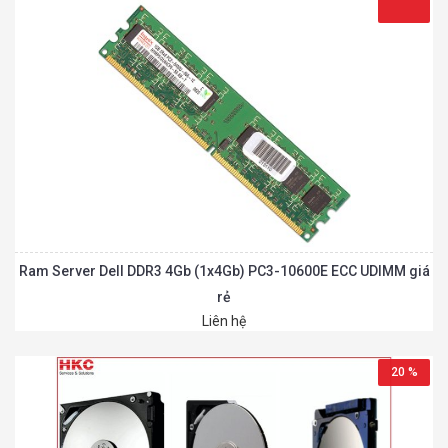
Ram Server Dell DDR3 4Gb (1x4Gb) PC3-10600E ECC UDIMM giá
rẻ
Liên hệ
20 %