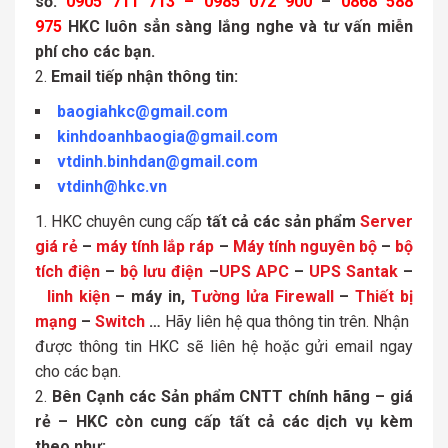
số:
0905 711 713 – 0985 072 900
–
0868 588
975
HKC luôn sẳn sàng lắng nghe và tư vấn miễn
phí cho các bạn.
Email tiếp nhận thông tin:
baogiahkc@gmail.com
kinhdoanhbaogia@gmail.com
vtdinh.binhdan@gmail.com
vtdinh@hkc.vn
HKC chuyên cung cấp
tất cả các sản phẩm
Server
giá rẻ
–
máy tính lắp ráp
–
Máy tính nguyên bộ
–
bộ
tích điện
–
bộ lưu điện
–
UPS APC
–
UPS Santak
–
linh kiện
– máy in,
Tường lửa Firewall
–
Thiết bị
mạng
–
Switch
…
Hãy liên hệ qua thông tin trên. Nhận
được thông tin HKC sẽ liên hệ hoặc gửi email ngay
cho các bạn.
Bên Cạnh các Sản phẩm CNTT chính hãng – giá
rẻ – HKC còn cung cấp tất cả các dịch vụ kèm
theo như: