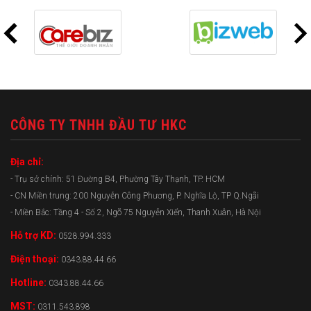
CÔNG TY TNHH ĐẦU TƯ HKC
Địa chỉ:
- Trụ sở chính: 51 Đường B4, Phường Tây Thạnh, TP. HCM
- CN Miền trung: 200 Nguyễn Công Phương, P. Nghĩa Lộ, TP Q.Ngãi
- Miền Bắc: Tầng 4 - Số 2, Ngõ 75 Nguyễn Xiển, Thanh Xuân, Hà Nội
Hỗ trợ KD:
0528.994.333
Điện thoại:
0343.88.44.66
Hotline:
0343.88.44.66
MST:
0311.543.898