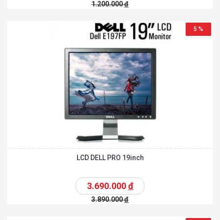
1.200.000
đ
5 %
LCD DELL PRO 19inch
3.690.000
đ
3.890.000
đ