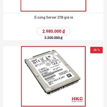
Ổ cứng Server 2TB giá rẻ
2.980.000
đ
3.300.000
đ
26 %