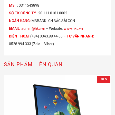
MST
: 0311543898
S
Ố
TK C
Ô
NG TY
: 20.111.0181.0002
NGÂN HÀNG:
MBBANK- CN BẮC SÀI GÒN
EMAIL
:
admin@hkc.vn
– Website:
www.hkc.vn
ĐIỆN THOẠI
:
(+84) 0343.88.44.66 –
TƯ VẤN NHANH
:
0528.994.333 (Zalo – Viber)
SẢN PHẨM LIÊN QUAN
20 %