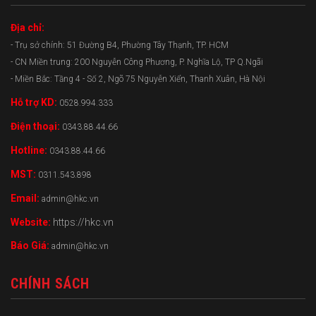
Địa chỉ:
- Trụ sở chính: 51 Đường B4, Phường Tây Thạnh, TP. HCM
- CN Miền trung: 200 Nguyễn Công Phương, P. Nghĩa Lộ, TP Q.Ngãi
- Miền Bắc: Tầng 4 - Số 2, Ngõ 75 Nguyễn Xiển, Thanh Xuân, Hà Nội
Hỗ trợ KD:
0528.994.333
Điện thoại:
0343.88.44.66
Hotline:
0343.88.44.66
MST:
0311.543.898
Email:
admin@hkc.vn
Website:
https://hkc.vn
Báo Giá:
admin@hkc.vn
CHÍNH SÁCH