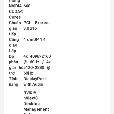
thông
NVIDIA
640
CUDA®
Cores
Chuẩn
PCI Express
giao
3.0 x16
tiếp
Cổng
4 x mDP 1.4
giao
tiếp
Độ
4x 4096×2160
phân
@ 60Hz / 4x
giải hỗ
5120×2880 @
trợ
60Hz
Tính
DisplayPort
năng
with Audio
NVIDIA
nView®
Desktop
Management