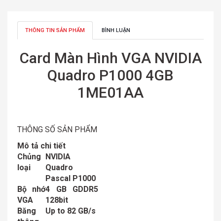
THÔNG TIN SẢN PHẨM
BÌNH LUẬN
Card Màn Hình VGA NVIDIA
Quadro P1000 4GB
1ME01AA
THÔNG SỐ SẢN PHẨM
Mô tả chi tiết
Chủng
NVIDIA
loại
Quadro
Pascal P1000
Bộ nhớ
4 GB GDDR5
VGA
128bit
Băng
Up to 82 GB/s