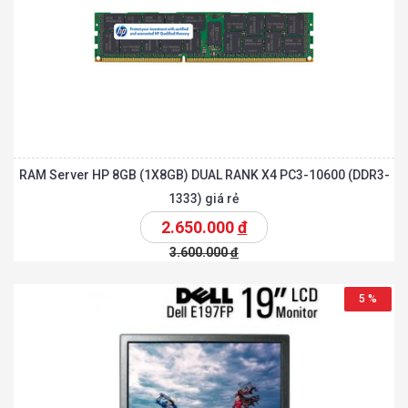
RAM Server HP 8GB (1X8GB) DUAL RANK X4 PC3-10600 (DDR3-
1333) giá rẻ
2.650.000
đ
3.600.000
đ
5 %