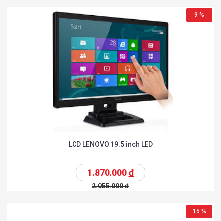
9 %
LCD LENOVO 19.5 inch LED
1.870.000
đ
2.055.000
đ
15 %