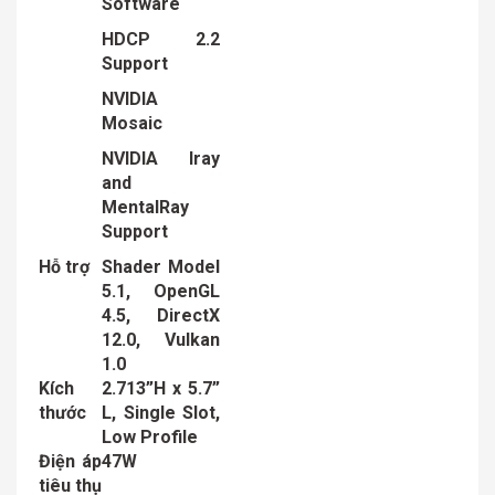
Software
HDCP 2.2
Support
NVIDIA
Mosaic
NVIDIA Iray
and
MentalRay
Support
Hỗ trợ
Shader Model
5.1, OpenGL
4.5, DirectX
12.0, Vulkan
1.0
Kích
2.713”H x 5.7”
thước
L, Single Slot,
Low Profile
Điện áp
47W
tiêu thụ