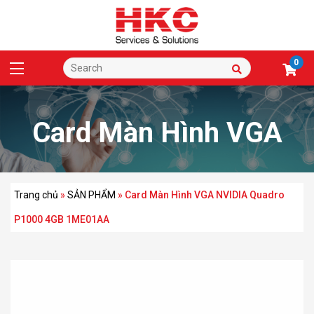
0
Card Màn Hình VGA
NVIDIA Quadro P1000
Trang chủ
»
SẢN PHẨM
»
Card Màn Hình VGA NVIDIA Quadro
P1000 4GB 1ME01AA
4GB 1ME01AA