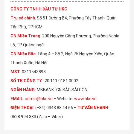
CÔNG TY TNHH ĐẦU TƯ HKC
Trụ sở chính
: Số 51 Đường B4, Phường Tây Thạnh, Quận
Tân Phú, TP.HCM
CN Miền Trung
: 200 Nguyễn Công Phương, Phường Nghĩa
Lộ, TP Quảng ngãi
CN Miền Bắc
: Tầng 4 – Số 2, Ngõ 75 Nguyễn Xiển, Quận
Thanh Xuân, Hà Nội
MST
: 0311543898
S
Ố
TK C
Ô
NG TY
: 20.111.0181.0002
NGÂN HÀNG:
MBBANK- CN BẮC SÀI GÒN
EMAIL
:
admin@hkc.vn
– Website:
www.hkc.vn
ĐIỆN THOẠI
:
(+84) 0343.88.44.66 –
TƯ VẤN NHANH
:
0528.994.333 (Zalo – Viber)