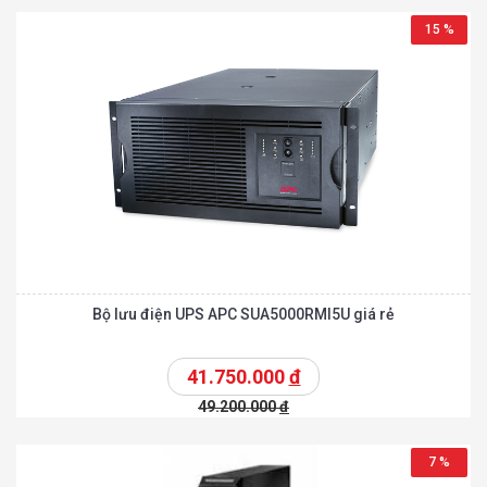
15 %
Bộ lưu điện UPS APC SUA5000RMI5U giá rẻ
41.750.000
đ
49.200.000
đ
7 %