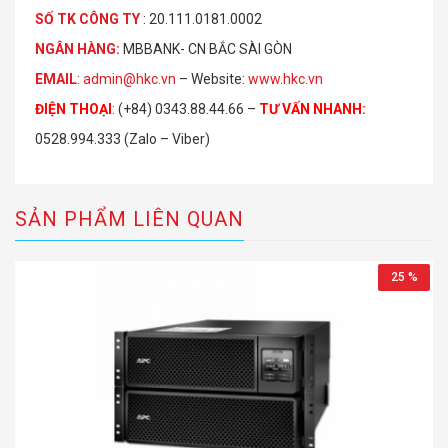
S
Ố
TK C
Ô
NG TY
: 20.111.0181.0002
NGÂN HÀNG:
MBBANK- CN BẮC SÀI GÒN
EMAIL
:
admin@hkc.vn
– Website:
www.hkc.vn
ĐIỆN THOẠI
:
(+84) 0343.88.44.66 –
TƯ VẤN NHANH
:
0528.994.333 (Zalo – Viber)
SẢN PHẨM LIÊN QUAN
25 %