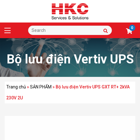
0
Bộ lưu điện Vertiv UPS
GXT RT+ 2kVA 230V
Trang chủ
»
SẢN PHẨM
»
Bộ lưu điện Vertiv UPS GXT RT+ 2kVA
230V 2U
2U