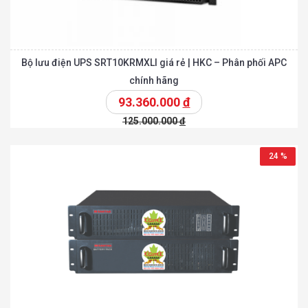
Bộ lưu điện UPS SRT10KRMXLI giá rẻ | HKC – Phân phối APC
chính hãng
93.360.000
đ
125.000.000
đ
24 %