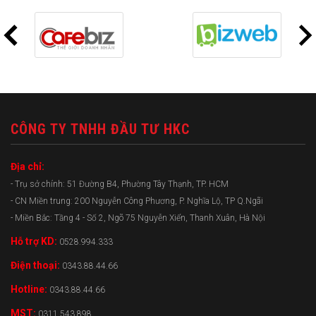
CÔNG TY TNHH ĐẦU TƯ HKC
Địa chỉ:
- Trụ sở chính: 51 Đường B4, Phường Tây Thạnh, TP. HCM
- CN Miền trung: 200 Nguyễn Công Phương, P. Nghĩa Lộ, TP Q.Ngãi
- Miền Bắc: Tầng 4 - Số 2, Ngõ 75 Nguyễn Xiển, Thanh Xuân, Hà Nội
Hỗ trợ KD:
0528.994.333
Điện thoại:
0343.88.44.66
Hotline:
0343.88.44.66
MST:
0311.543.898