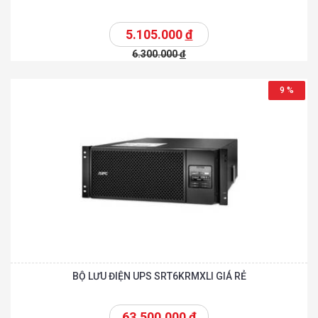
5.105.000
đ
6.300.000
đ
9 %
BỘ LƯU ĐIỆN UPS SRT6KRMXLI GIÁ RẺ
63.500.000
đ