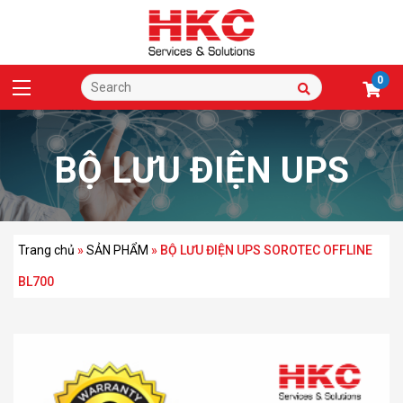
0
BỘ LƯU ĐIỆN UPS
SOROTEC OFFLINE
Trang chủ
»
SẢN PHẨM
»
BỘ LƯU ĐIỆN UPS SOROTEC OFFLINE
BL700
BL700