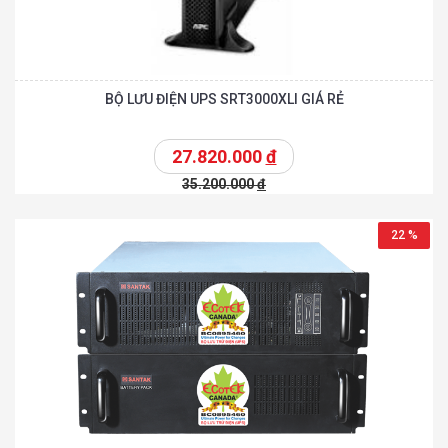
BỘ LƯU ĐIỆN UPS SRT3000XLI GIÁ RẺ
27.820.000
đ
35.200.000
đ
22 %