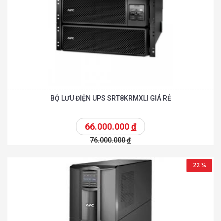
BỘ LƯU ĐIỆN UPS SRT8KRMXLI GIÁ RẺ
66.000.000
đ
76.000.000
đ
22 %