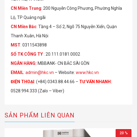
CN Miền Trung
: 200 Nguyễn Công Phương, Phường Nghĩa
Lộ, TP Quảng ngãi
CN Miền Bắc
: Tầng 4 – Số 2, Ngõ 75 Nguyễn Xiển, Quận
Thanh Xuân, Hà Nội
MST
: 0311543898
S
Ố
TK C
Ô
NG TY
: 20.111.0181.0002
NGÂN HÀNG:
MBBANK- CN BẮC SÀI GÒN
EMAIL
:
admin@hkc.vn
– Website:
www.hkc.vn
ĐIỆN THOẠI
:
(+84) 0343.88.44.66 –
TƯ VẤN NHANH
:
0528.994.333 (Zalo – Viber)
SẢN PHẨM LIÊN QUAN
20 %