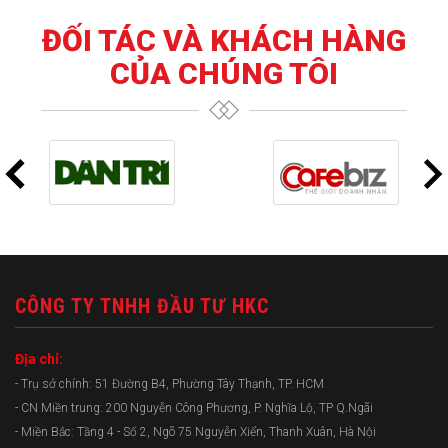
ĐỐI TÁC VÀ KHÁCH HÀNG
CỦA CHÚNG TÔI
CÔNG TY TNHH ĐẦU TƯ HKC
Địa chỉ:
- Trụ sở chính: 51 Đường B4, Phường Tây Thạnh, TP. HCM
- CN Miền trung: 200 Nguyễn Công Phương, P. Nghĩa Lộ, TP Q.Ngãi
- Miền Bắc: Tầng 4 - Số 2, Ngõ 75 Nguyễn Xiển, Thanh Xuân, Hà Nội