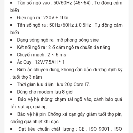
Tần số ngõ vào : 50/60Hz (46~64) . Tự động cảm
biến
Điện ngõ ra : 220V ± 10%
Tần số ngõ ra : 50Hz/60Hz ± 0.5Hz . Tự động cảm
biến
Dạng sóng ngõ ra : mô phỏng sóng sine
Kết nối ngõ ra : 2 ổ cắm ngõ ra chuẩn đa năng
Chuyển mạch : 2 ~ 6 ms
Ắc Quy : 12V/7.5AH * 1
Bình ắc chuyên dùng, không cần bảo dưỡng định kỳ
. tuổi thọ 3 năm
Thời gian lưu điện : lưu 20p Core I7,
Dùng cho modem lưu 8 giờ
Bảo vệ hệ thống: chạm tải ngõ vào, cảnh báo quá
tải, sụt áp, quá áp,
Bảo vệ hệ pin: Chống xả cạn gây giảm tuổi thọ pin,
chống quá nhiệt khi sạc
Đạt tiêu chuẩn chất lượng : CE , ISO 9001 , ISO