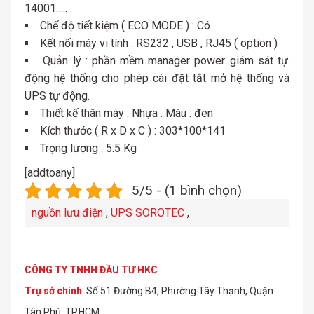
14001…..
Chế độ tiết kiệm ( ECO MODE ) : Có
Kết nối máy vi tính : RS232 , USB , RJ45 ( option )
Quản lý : phần mềm manager power giám sát tự
động hệ thống cho phép cài đặt tắt mở hệ thống và
UPS tự động.
Thiết kế thân máy : Nhựa . Màu : đen
Kích thước ( R x D x C ) : 303*100*141
Trọng lượng : 5.5 Kg
[addtoany]
5/5 - (1 bình chọn)
nguồn lưu điện
,
UPS SOROTEC
,
CÔNG TY TNHH ĐẦU TƯ HKC
Trụ sở chính
: Số 51 Đường B4, Phường Tây Thạnh, Quận
Tân Phú, TP.HCM