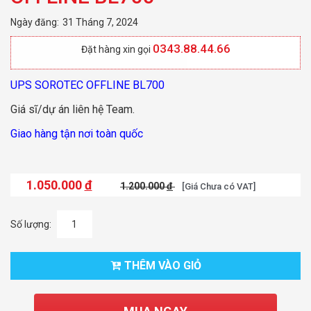
Ngày đăng:
31 Tháng 7, 2024
0343.88.44.66
Đặt hàng xin gọi
UPS SOROTEC OFFLINE BL700
Giá sĩ/dự án liên hệ Team.
Giao hàng tận nơi toàn quốc
1.050.000
đ
1.200.000
đ
[Giá Chưa có VAT]
Số lượng:
THÊM VÀO GIỎ