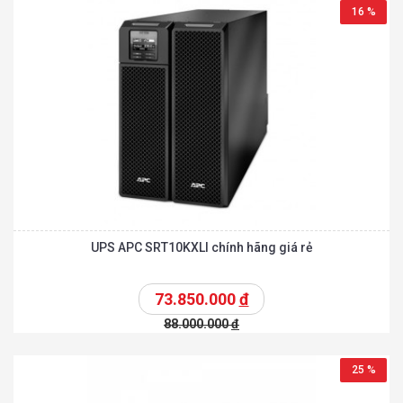
16 %
UPS APC SRT10KXLI chính hãng giá rẻ
73.850.000
đ
88.000.000
đ
25 %