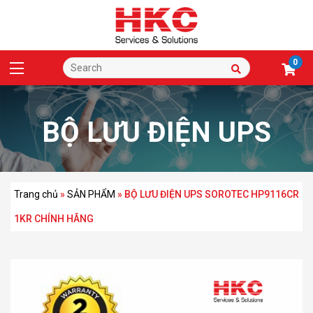
0
BỘ LƯU ĐIỆN UPS
SOROTEC HP9116CR
Trang chủ
»
SẢN PHẨM
»
BỘ LƯU ĐIỆN UPS SOROTEC HP9116CR
1KR CHÍNH HÃNG
1KR CHÍNH HÃNG