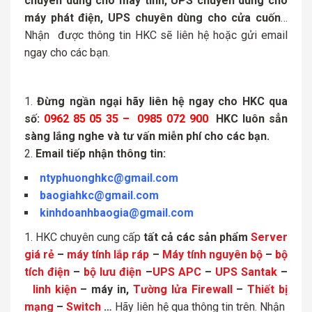
chuyên dùng cho máy tính, UPS chuyên dùng cho
máy phát điện, UPS chuyên dùng cho cửa cuốn
…
Nhận được thông tin HKC sẽ liên hệ hoặc gửi email
ngay cho các bạn.
Đừng ngần ngại hãy liên hệ ngay cho HKC qua
số:
0962 85 05 35 – 0985 072 900
HKC luôn sẳn
sàng lắng nghe và tư vấn miễn phí cho các bạn.
Email tiếp nhận thông tin:
ntyphuonghkc@gmail.com
baogiahkc@gmail.com
kinhdoanhbaogia@gmail.com
HKC chuyên cung cấp
tất cả các sản phẩm
Server
giá rẻ
–
máy tính lắp ráp
–
Máy tính nguyên bộ
–
bộ
tích điện
–
bộ lưu điện
–
UPS APC
–
UPS Santak
–
linh kiện
– máy in,
Tường lửa Firewall
–
Thiết bị
mạng
–
Switch
…
Hãy liên hệ qua thông tin trên. Nhận