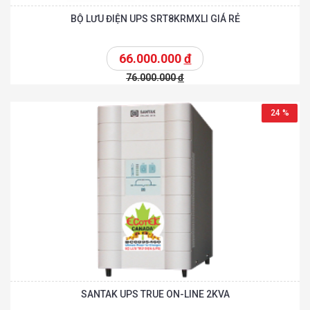
BỘ LƯU ĐIỆN UPS SRT8KRMXLI GIÁ RẺ
66.000.000
đ
76.000.000
đ
24 %
SANTAK UPS TRUE ON-LINE 2KVA