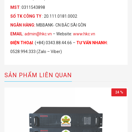
MST
: 0311543898
S
Ố
TK C
Ô
NG TY
: 20.111.0181.0002
NGÂN HÀNG:
MBBANK- CN BẮC SÀI GÒN
EMAIL
:
admin@hkc.vn
– Website:
www.hkc.vn
ĐIỆN THOẠI
:
(+84) 0343.88.44.66 –
TƯ VẤN NHANH
:
0528.994.333 (Zalo – Viber)
SẢN PHẨM LIÊN QUAN
24 %