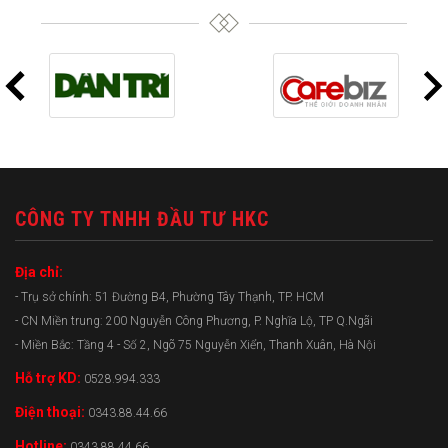
CÔNG TY TNHH ĐẦU TƯ HKC
Địa chỉ:
- Trụ sở chính: 51 Đường B4, Phường Tây Thạnh, TP. HCM
- CN Miền trung: 200 Nguyễn Công Phương, P. Nghĩa Lộ, TP Q.Ngãi
- Miền Bắc: Tầng 4 - Số 2, Ngõ 75 Nguyễn Xiển, Thanh Xuân, Hà Nội
Hỗ trợ KD:
0528.994.333
Điện thoại:
0343.88.44.66
Hotline:
0343.88.44.66