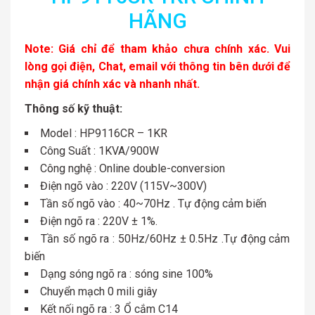
HÃNG
Note: Giá chỉ để tham khảo chưa chính xác. Vui
lòng gọi điện, Chat, email với thông tin bên dưới để
nhận giá chính xác và nhanh nhất.
Thông số kỹ thuật:
Model : HP9116CR – 1KR
Công Suất : 1KVA/900W
Công nghệ : Online double-conversion
Điện ngõ vào : 220V (115V~300V)
Tần số ngõ vào : 40~70Hz . Tự động cảm biến
Điện ngõ ra : 220V ± 1%.
Tần số ngõ ra : 50Hz/60Hz ± 0.5Hz .Tự động cảm
biến
Dạng sóng ngõ ra : sóng sine 100%
Chuyển mạch 0 mili giây
Kết nối ngõ ra : 3 Ổ cắm C14