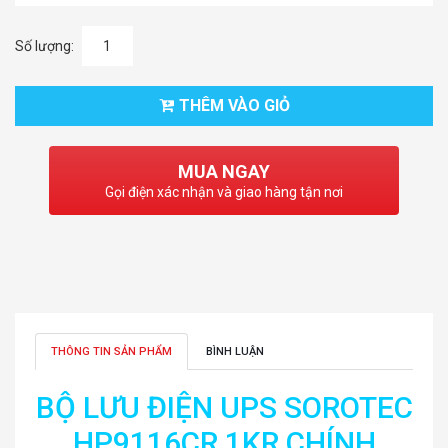
Số lượng:
THÊM VÀO GIỎ
MUA NGAY
Gọi điện xác nhận và giao hàng tận nơi
THÔNG TIN SẢN PHẨM
BÌNH LUẬN
BỘ LƯU ĐIỆN UPS SOROTEC
HP9116CR 1KR CHÍNH