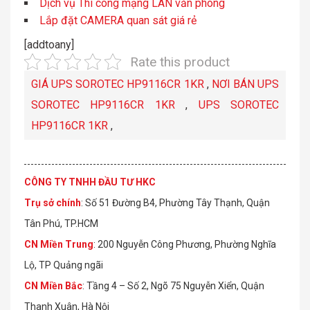
Dịch vụ Thi công mạng LAN văn phòng
Lắp đặt CAMERA quan sát giá rẻ
[addtoany]
Rate this product
GIÁ UPS SOROTEC HP9116CR 1KR
,
NƠI BÁN UPS
SOROTEC HP9116CR 1KR
,
UPS SOROTEC
HP9116CR 1KR
,
CÔNG TY TNHH ĐẦU TƯ HKC
Trụ sở chính
: Số 51 Đường B4, Phường Tây Thạnh, Quận
Tân Phú, TP.HCM
CN Miền Trung
: 200 Nguyễn Công Phương, Phường Nghĩa
Lộ, TP Quảng ngãi
CN Miền Bắc
: Tầng 4 – Số 2, Ngõ 75 Nguyễn Xiển, Quận
Thanh Xuân, Hà Nội