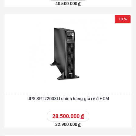
40.500.000
đ
13 %
UPS SRT2200XLI chính hãng giá rẻ ở HCM
28.500.000
đ
32.900.000
đ