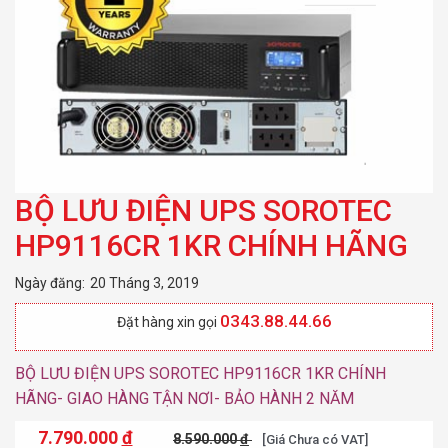
BỘ LƯU ĐIỆN UPS SOROTEC
HP9116CR 1KR CHÍNH HÃNG
Ngày đăng:
20 Tháng 3, 2019
0343.88.44.66
Đặt hàng xin gọi
BỘ LƯU ĐIỆN UPS SOROTEC HP9116CR 1KR CHÍNH
HÃNG- GIAO HÀNG TẬN NƠI- BẢO HÀNH 2 NĂM
7.790.000
đ
8.590.000
đ
[Giá Chưa có VAT]