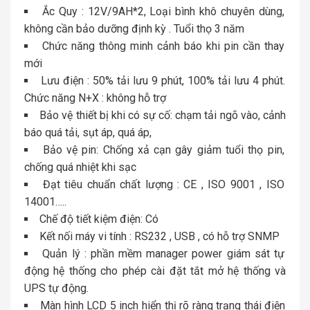
Ắc Quy : 12V/9AH*2, Loại bình khô chuyên dùng,
không cần bảo dưỡng định kỳ . Tuổi thọ 3 năm
Chức năng thông minh cảnh báo khi pin cần thay
mới
Lưu điện : 50% tải lưu 9 phút, 100% tải lưu 4 phút.
Chức năng N+X : không hỗ trợ
Bảo vệ thiết bị khi có sự cố: chạm tải ngõ vào, cảnh
báo quá tải, sụt áp, quá áp,
Bảo vệ pin: Chống xả cạn gây giảm tuổi thọ pin,
chống quá nhiệt khi sạc
Đạt tiêu chuẩn chất lượng : CE , ISO 9001 , ISO
14001…..
Chế độ tiết kiệm điện: Có
Kết nối máy vi tính : RS232 , USB , có hỗ trợ SNMP
Quản lý : phần mềm manager power giám sát tự
động hệ thống cho phép cài đặt tắt mở hệ thống và
UPS tự động.
Màn hình LCD 5 inch hiển thị rõ ràng trạng thái điện