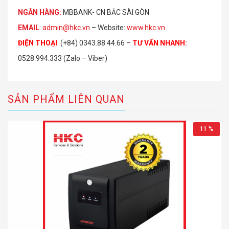
NGÂN HÀNG:
MBBANK- CN BẮC SÀI GÒN
EMAIL
:
admin@hkc.vn
– Website:
www.hkc.vn
ĐIỆN THOẠI
:
(+84) 0343.88.44.66 –
TƯ VẤN NHANH
:
0528.994.333 (Zalo – Viber)
SẢN PHẨM LIÊN QUAN
11 %