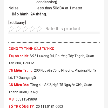
condensing)
Noise
less than 50dBA at 1 meter
– Bảo hành: 24 tháng.
[addtoany]
Rate this product
CÔNG TY TNHH ĐẦU TƯ HKC
Trụ sở chính
: Số 51 Đường B4, Phường Tây Thạnh, Quận
Tân Phú, TP.HCM
CN Miền Trung
: 200 Nguyễn Công Phương, Phường Nghĩa
Lộ, TP Quảng ngãi
CN Miền Bắc
: Tầng 4 – Số 2, Ngõ 75 Nguyễn Xiển, Quận
Thanh Xuân, Hà Nội
MST
: 0311543898
S
Ố
TK C
Ô
NG TY
: 20.111.0181.0002