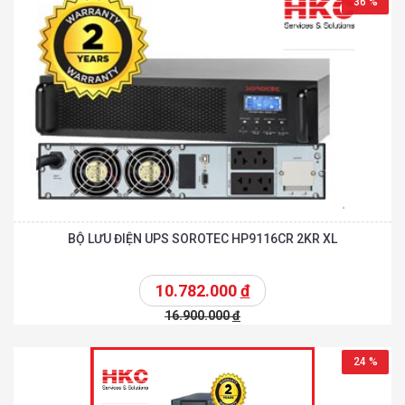
36 %
BỘ LƯU ĐIỆN UPS SOROTEC HP9116CR 2KR XL
10.782.000
đ
16.900.000
đ
24 %