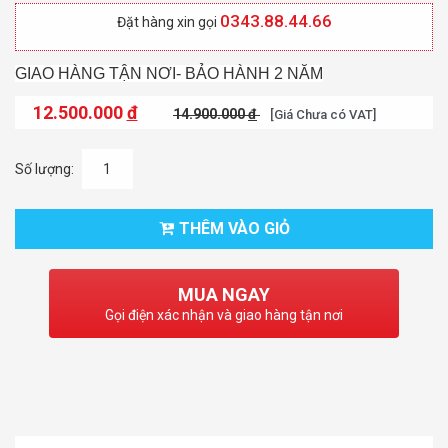
0343.88.44.66
Đặt hàng xin gọi
GIAO HÀNG TẬN NƠI- BẢO HÀNH 2 NĂM
12.500.000
đ
14.900.000
đ
[Giá Chưa có VAT]
Số lượng:
THÊM VÀO GIỎ
MUA NGAY
Gọi điện xác nhận và giao hàng tận nơi