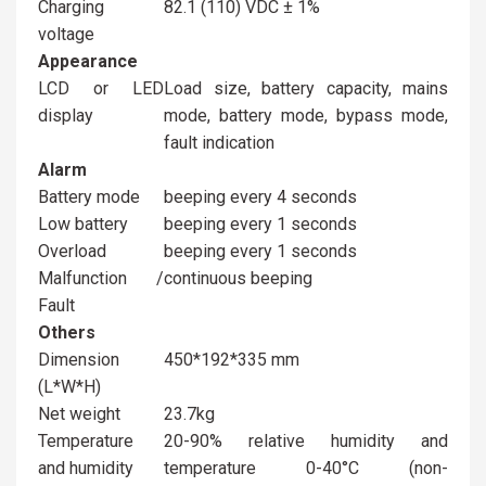
Charging
82.1 (110) VDC ± 1%
voltage
Appearance
LCD or LED
Load size, battery capacity, mains
display
mode, battery mode, bypass mode,
fault indication
Alarm
Battery mode
beeping every 4 seconds
Low battery
beeping every 1 seconds
Overload
beeping every 1 seconds
Malfunction /
continuous beeping
Fault
Others
Dimension
450*192*335 mm
(L*W*H)
Net weight
23.7kg
Temperature
20-90% relative humidity and
and humidity
temperature 0-40°C (non-