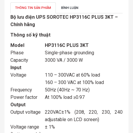
THÔNG TIN SẢN PHẨM
BÌNH LUẬN
Bộ lưu điện UPS SOROTEC HP3116C PLUS 3KT –
Chính hãng
Thông số kỹ thuật
Model
HP3116C PLUS 3KT
Phase
Single-phase grounding
Capacity
3000 VA / 3000 W
Input
Voltage
110 – 300VAC at 60% load
160 – 300 VAC at 100% load
Frequency
50Hz (40Hz ~ 70 Hz)
Power factor
At 100% load ≥0.97
Output
Output voltage
220VAC±1% (208, 220, 230, 240
adjustable on LCD screen)
Voltage range
± 1%