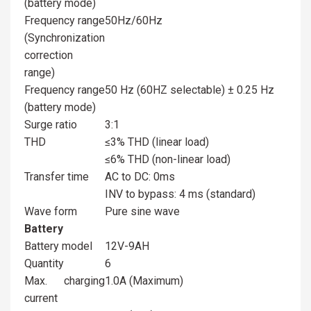
(battery mode)
Frequency range
50Hz/60Hz
(Synchronization
correction
range)
Frequency range
50 Hz (60HZ selectable) ± 0.25 Hz
(battery mode)
Surge ratio
3:1
THD
≤3% THD (linear load)
≤6% THD (non-linear load)
Transfer time
AC to DC: 0ms
INV to bypass: 4 ms (standard)
Wave form
Pure sine wave
Battery
Battery model
12V-9AH
Quantity
6
Max. charging
1.0A (Maximum)
current