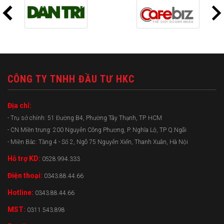
CÔNG TY TNHH ĐẦU TƯ HKC
Địa chỉ:
- Trụ sở chính: 51 Đường B4, Phường Tây Thạnh, TP. HCM
- CN Miền trung: 200 Nguyễn Công Phương, P. Nghĩa Lộ, TP Q.Ngãi
- Miền Bắc: Tầng 4 - Số 2, Ngõ 75 Nguyễn Xiển, Thanh Xuân, Hà Nội
Hỗ trợ KD:
0528.994.333
Điện thoại:
0343.88.44.66
Hotline:
0343.88.44.66
MST:
0311.543.898