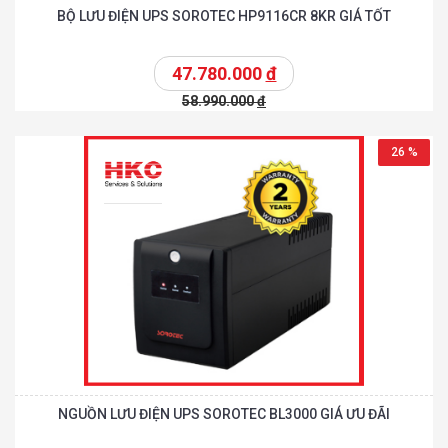
BỘ LƯU ĐIỆN UPS SOROTEC HP9116CR 8KR GIÁ TỐT
47.780.000
đ
58.990.000
đ
26 %
NGUỒN LƯU ĐIỆN UPS SOROTEC BL3000 GIÁ ƯU ĐÃI