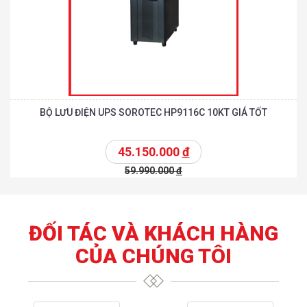
BỘ LƯU ĐIỆN UPS SOROTEC HP9116C 10KT GIÁ TỐT
45.150.000
đ
59.990.000
đ
ĐỐI TÁC VÀ KHÁCH HÀNG
CỦA CHÚNG TÔI