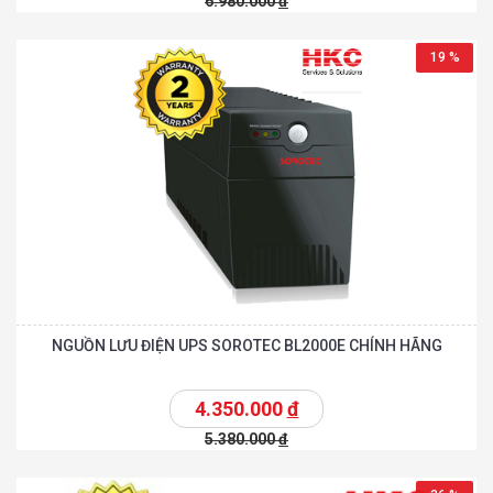
6.980.000
đ
19 %
NGUỒN LƯU ĐIỆN UPS SOROTEC BL2000E CHÍNH HÃNG
4.350.000
đ
5.380.000
đ