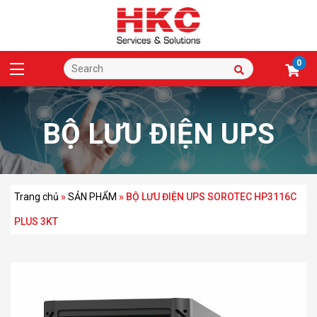
0
BỘ LƯU ĐIỆN UPS
SOROTEC HP3116C
Trang chủ
»
SẢN PHẨM
»
BỘ LƯU ĐIỆN UPS SOROTEC HP3116C
PLUS 3KT
PLUS 3KT