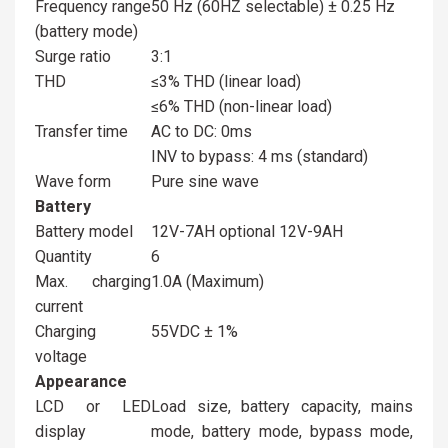
Frequency range
50 Hz (60HZ selectable) ± 0.25 Hz
(battery mode)
Surge ratio
3:1
THD
≤3% THD (linear load)
≤6% THD (non-linear load)
Transfer time
AC to DC: 0ms
INV to bypass: 4 ms (standard)
Wave form
Pure sine wave
Battery
Battery model
12V-7AH optional 12V-9AH
Quantity
6
Max. charging
1.0A (Maximum)
current
Charging
55VDC ± 1%
voltage
Appearance
LCD or LED
Load size, battery capacity, mains
display
mode, battery mode, bypass mode,