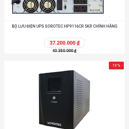
BỘ LƯU ĐIỆN UPS SOROTEC HP9116CR 5KR CHÍNH HÃNG
37.200.000
đ
43.350.000
đ
13 %