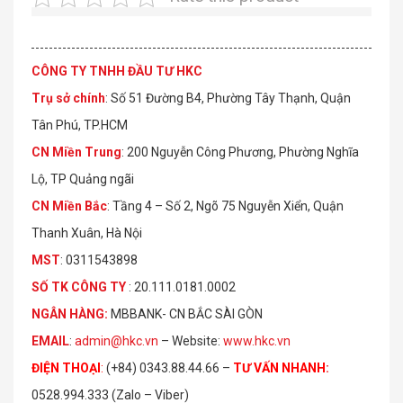
CÔNG TY TNHH ĐẦU TƯ HKC
Trụ sở chính
: Số 51 Đường B4, Phường Tây Thạnh, Quận
Tân Phú, TP.HCM
CN Miền Trung
: 200 Nguyễn Công Phương, Phường Nghĩa
Lộ, TP Quảng ngãi
CN Miền Bắc
: Tầng 4 – Số 2, Ngõ 75 Nguyễn Xiển, Quận
Thanh Xuân, Hà Nội
MST
: 0311543898
S
Ố
TK C
Ô
NG TY
: 20.111.0181.0002
NGÂN HÀNG:
MBBANK- CN BẮC SÀI GÒN
EMAIL
:
admin@hkc.vn
– Website:
www.hkc.vn
ĐIỆN THOẠI
:
(+84) 0343.88.44.66 –
TƯ VẤN NHANH
:
0528.994.333 (Zalo – Viber)