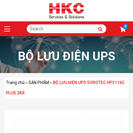
0
BỘ LƯU ĐIỆN UPS
SOROTEC HP3116C
Trang chủ
»
SẢN PHẨM
»
BỘ LƯU ĐIỆN UPS SOROTEC HP3116C
PLUS 2KR
PLUS 2KR