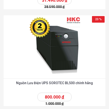
31.490.000
đ
38.590.000
đ
20 %
Nguồn Lưu Điện UPS SOROTEC BL500 chính hãng
800.000
đ
1.000.000
đ