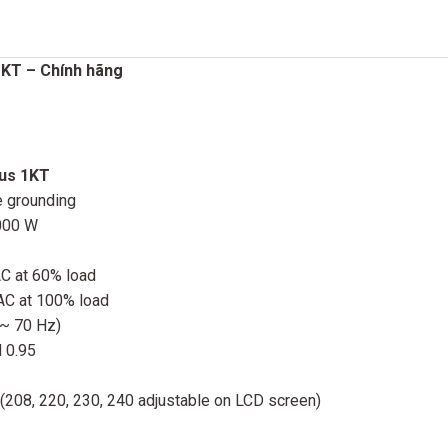
KT – Chính hãng
us 1KT
e grounding
000 W
C at 60% load
AC at 100% load
~ 70 Hz)
 0.95
08, 220, 230, 240 adjustable on LCD screen)