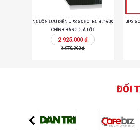
NGUỒN LƯU ĐIỆN UPS SOROTEC BL1600
UPS SO
CHÍNH HÃNG GIÁ TỐT
2.925.000
đ
3.970.000
đ
Chi tiế
Thêm vào giỏ
Thêm vào giỏ
ĐỐI 