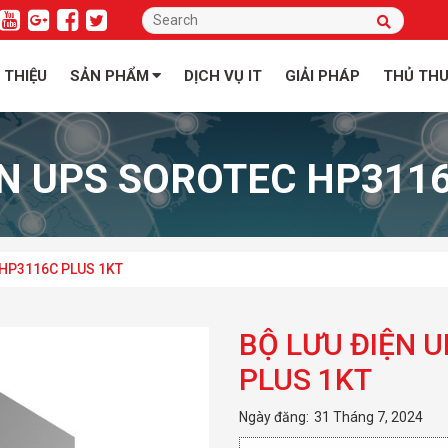
I THIỆU
SẢN PHẨM
DỊCH VỤ IT
GIẢI PHÁP
THỦ TH
ỆN UPS SOROTEC HP3116
 HP3116C PLUS 1KT
BỘ LƯU ĐIỆN 
PLUS 1KT
Ngày đăng:
31 Tháng 7, 2024