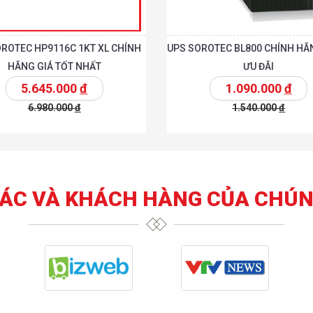
ROTEC HP9116C 1KT XL CHÍNH
UPS SOROTEC BL800 CHÍNH HÃN
HÃNG GIÁ TỐT NHẤT
ƯU ĐÃI
5.645.000
đ
1.090.000
đ
6.980.000
đ
1.540.000
đ
t
Chi tiết
Thêm vào giỏ
T
TÁC VÀ KHÁCH HÀNG CỦA CHÚN