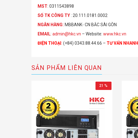
MST
: 0311543898
S
Ố
TK C
Ô
NG TY
: 20.111.0181.0002
NGÂN HÀNG:
MBBANK- CN BẮC SÀI GÒN
EMAIL
:
admin@hkc.vn
– Website:
www.hkc.vn
ĐIỆN THOẠI
:
(+84) 0343.88.44.66 –
TƯ VẤN NHAN
SẢN PHẨM LIÊN QUAN
21 %