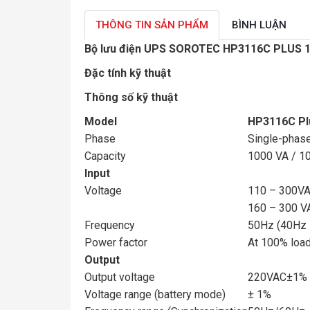
THÔNG TIN SẢN PHẨM
BÌNH LUẬN
Bộ lưu điện UPS SOROTEC HP3116C PLUS 1
Đặc tính kỹ thuật
Thông số kỹ thuật
Model
HP3116C Pl
Phase
Single-phas
Capacity
1000 VA / 1
Input
Voltage
110 – 300VA
160 – 300 V
Frequency
50Hz (40Hz 
Power factor
At 100% load
Output
Output voltage
220VAC±1% (2
Voltage range (battery mode)
± 1%