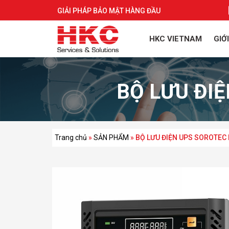
GIẢI PHÁP BẢO MẬT HÀNG ĐẦU
HKC VIETNAM
GIỚ
BỘ LƯU ĐI
Trang chủ
»
SẢN PHẨM
»
BỘ LƯU ĐIỆN UPS SOROTEC