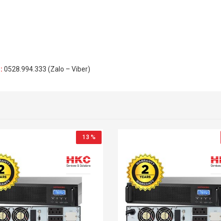
H
:
0528.994.333 (Zalo – Viber)
13 %