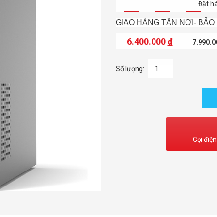
Đặt hà
GIAO HÀNG TẬN NƠI- BẢO
6.400.000
đ
7.990.
Số lượng:
Gọi điện