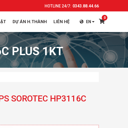
HOTLINE 24/7:
0343.88.44.66
0
UẬT
DỰ ÁN H.THÀNH
LIÊN HỆ
EN
C PLUS 1KT
UPS SOROTEC HP3116C