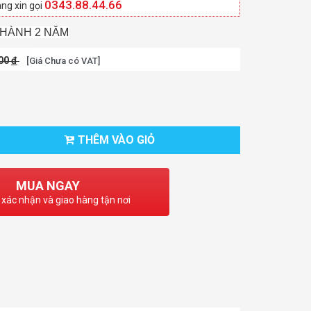
0343.88.44.66
ng xin gọi
 HÀNH 2 NĂM
000
đ
[Giá Chưa có VAT]
THÊM VÀO GIỎ
MUA NGAY
 xác nhận và giao hàng tận nơi