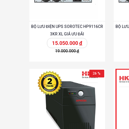
BỘ LƯU ĐIỆN UPS SOROTEC HP9116CR
BỘ LƯU
3KR XL GIÁ ƯU ĐÃI
15.050.000
đ
19.000.000
đ
Chi tiế
Thêm vào giỏ
Thêm vào giỏ
26 %