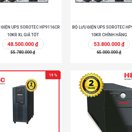
 ĐIỆN UPS SOROTEC HP9116CR
BỘ LƯU ĐIỆN UPS SOROTEC H
10KR XL GIÁ TỐT
10KR CHÍNH HÃNG
48.500.000
đ
53.800.000
đ
55.780.000
đ
65.000.000
đ
t
Chi tiết
Thêm vào giỏ
T
19 %