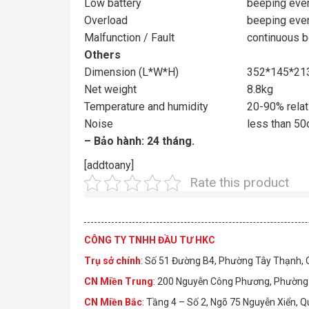
Low battery
beeping eve
Overload
beeping eve
Malfunction / Fault
continuous 
Others
Dimension (L*W*H)
352*145*21
Net weight
8.8kg
Temperature and humidity
20-90% relat
Noise
less than 50
– Bảo hành: 24 tháng.
[addtoany]
Rate this product
CÔNG TY TNHH ĐẦU TƯ HKC
Trụ sở chính
: Số 51 Đường B4, Phường Tây Thạnh,
CN Miền Trung
: 200 Nguyễn Công Phương, Phường 
CN Miền Bắc
: Tầng 4 – Số 2, Ngõ 75 Nguyễn Xiển, 