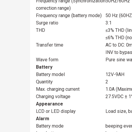
Frequency range (Synchronization
50Hz/60Hz
correction range)
Frequency range (battery mode)
50 Hz (60HZ 
Surge ratio
3:1
THD
≤3% THD (lin
≤6% THD (non
Transfer time
AC to DC: 0
INV to bypas
Wave form
Pure sine w
Battery
Battery model
12V-9AH
Quantity
2
Max. charging current
1.0A (Maxim
Charging voltage
27.5VDC ± 
Appearance
LCD or LED display
Load size, b
Alarm
Battery mode
beeping eve