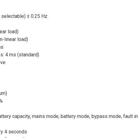
selectable) ± 0.25 Hz
ear load)
-linear load)
ms
s: 4 ms (standard)
ave
um)
1%
attery capacity, mains mode, battery mode, bypass mode, fault in
ry 4 seconds