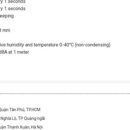
ry 1 seconds
ry 1 seconds
beeping
3 mm
ive humidity and temperature 0-40°C (non-condensing)
dBA at 1 meter
 Quận Tân Phú, TP.HCM
Nghĩa Lộ, TP Quảng ngãi
Quận Thanh Xuân, Hà Nội