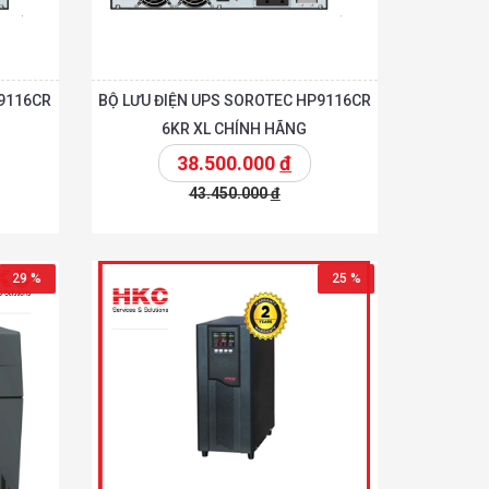
P9116CR
BỘ LƯU ĐIỆN UPS SOROTEC HP9116CR
6KR XL CHÍNH HÃNG
38.500.000
đ
43.450.000
đ
Chi tiết
Chi tiết
hêm vào giỏ
29 %
25 %