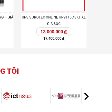
G – GIÁ
UPS SOROTEC ONLINE HP9116C 3KT XL
GIÁ SỐC
13.000.000
đ
17.400.000
đ
Chi tiết
Chi tiết
hêm vào giỏ
G TÔI