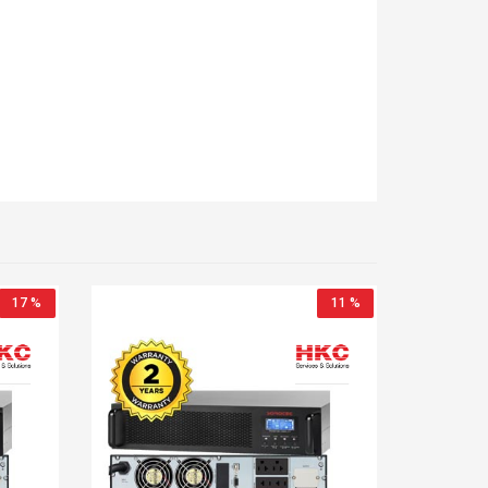
17 %
11 %