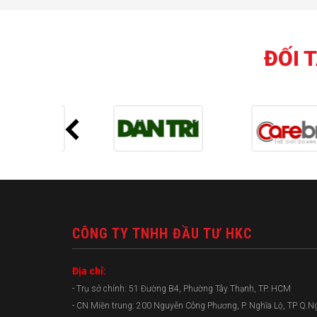
ĐỐI 
CÔNG TY TNHH ĐẦU TƯ HKC
Địa chỉ:
- Trụ sở chính: 51 Đường B4, Phường Tây Thạnh, TP. HCM
- CN Miền trung: 200 Nguyễn Công Phương, P. Nghĩa Lộ, TP Q.N