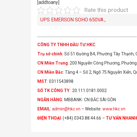
[addtoany]
Rate this product
UPS EMERSON SOHO 650VA
,
CÔNG TY TNHH ĐẦU TƯ HKC
Trụ sở chính
: Số 51 Đường B4, Phường Tây Thạnh,
CN Miền Trung
: 200 Nguyễn Công Phương, Phường 
CN Miền Bắc
: Tầng 4 – Số 2, Ngõ 75 Nguyễn Xiển, 
MST
: 0311543898
S
Ố
TK C
Ô
NG TY
: 20.111.0181.0002
NGÂN HÀNG:
MBBANK- CN BẮC SÀI GÒN
EMAIL
:
admin@hkc.vn
– Website:
www.hkc.vn
ĐIỆN THOẠI
:
(+84) 0343.88.44.66 –
TƯ VẤN NHAN