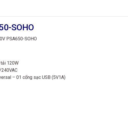
650-SOHO
 230V PSA650-SOHO
i tải 120W
0/240VAC
iversal – 01 cổng sạc USB (5V1A)