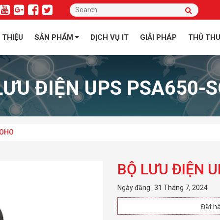
I THIỆU
SẢN PHẨM
DỊCH VỤ IT
GIẢI PHÁP
THỦ TH
LƯU ĐIỆN UPS PSA650-
SOHO
BỘ LƯU ĐIỆN 
Ngày đăng:
31 Tháng 7, 2024
Đặt hà