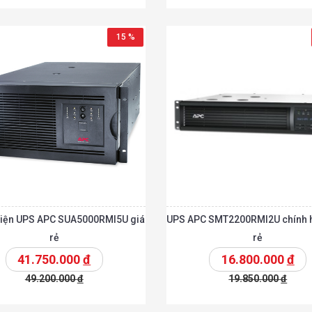
t
Chi tiết
Thêm vào giỏ
T
15 %
điện UPS APC SUA5000RMI5U giá
UPS APC SMT2200RMI2U chính 
rẻ
rẻ
41.750.000
đ
16.800.000
đ
49.200.000
đ
19.850.000
đ
t
Chi tiết
Thêm vào giỏ
T