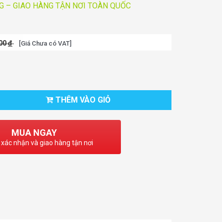
 – GIAO HÀNG TẬN NƠI TOÀN QUỐC
000
đ
[Giá Chưa có VAT]
THÊM VÀO GIỎ
MUA NGAY
 xác nhận và giao hàng tận nơi