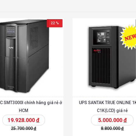
22 %
C SMT3000I chính hãng giá rẻ ở
UPS SANTAK TRUE ONLINE 1
HCM
C1K(LCD) giá rẻ
19.928.000
đ
5.000.000
đ
25.700.000
đ
8.800.000
đ