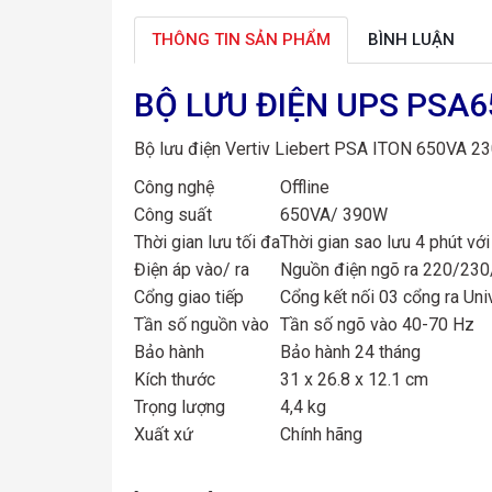
THÔNG TIN SẢN PHẨM
BÌNH LUẬN
BỘ LƯU ĐIỆN UPS PSA
Bộ lưu điện Vertiv Liebert PSA ITON 650VA
Công nghệ
Offline
Công suất
650VA/ 390W
Thời gian lưu tối đa
Thời gian sao lưu 4 phút vớ
Điện áp vào/ ra
Nguồn điện ngõ ra 220/23
Cổng giao tiếp
Cổng kết nối 03 cổng ra Un
Tần số nguồn vào
Tần số ngõ vào 40-70 Hz
Bảo hành
Bảo hành 24 tháng
Kích thước
31 x 26.8 x 12.1 cm
Trọng lượng
4,4 kg
Xuất xứ
Chính hãng