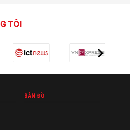
G TÔI
BẢN ĐỒ