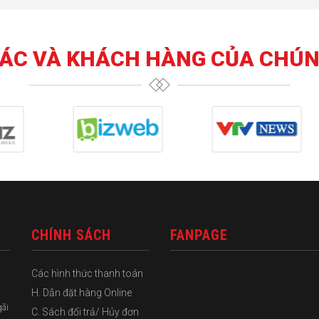
TÁC VÀ KHÁCH HÀNG CỦA CHÚN
CHÍNH SÁCH
FANPAGE
Các hình thức thanh toán
H. Dẫn đặt hàng Online
gãi
C. Sách đổi trả/ Hủy đơn