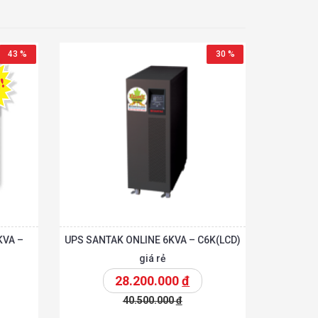
43 %
30 %
KVA –
UPS SANTAK ONLINE 6KVA – C6K(LCD)
giá rẻ
28.200.000
đ
40.500.000
đ