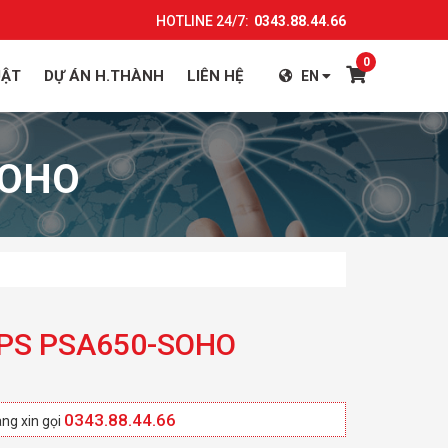
HOTLINE 24/7:
0343.88.44.66
0
UẬT
DỰ ÁN H.THÀNH
LIÊN HỆ
EN
SOHO
UPS PSA650-SOHO
0343.88.44.66
ng xin gọi