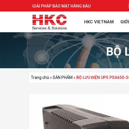
GIẢI PHÁP BẢO MẬT HÀNG ĐẦU
HKC VIETNAM
GIỚ
BỘ 
Trang chủ
»
SẢN PHẨM
»
BỘ LƯU ĐIỆN UPS PSA650-