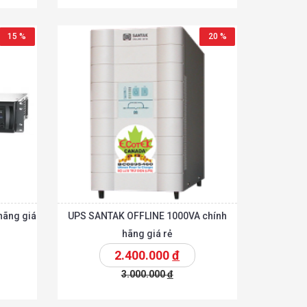
Chi tiết
Chi tiết
hêm vào giỏ
15 %
20 %
hãng giá
UPS SANTAK OFFLINE 1000VA chính
hãng giá rẻ
2.400.000
đ
3.000.000
đ
Chi tiết
Chi tiết
hêm vào giỏ