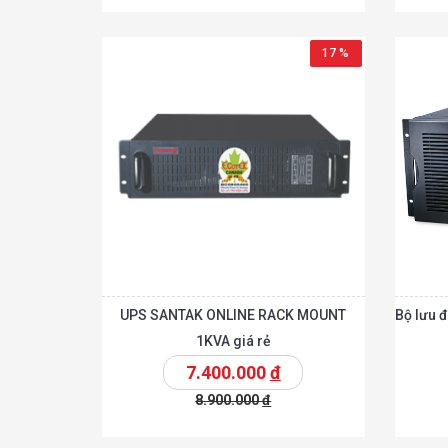
Chi tiế
Thêm vào giỏ
Thêm vào giỏ
17 %
UPS SANTAK ONLINE RACK MOUNT
Bộ lưu 
1KVA giá rẻ
7.400.000
đ
8.900.000
đ
Chi tiế
Thêm vào giỏ
Thêm vào giỏ