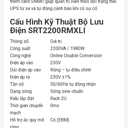
thêm card SNMP, giúp quản trị viên theo dõi trạng thái
UPS từ xa và tự động cảnh báo khi có sự cố.
Cấu Hình Kỹ Thuật Bộ Lưu
Điện SRT2200RMXLI
Thông số
Giá trị
Công suất
2200VA / 1980W
Công nghệ
Online Double Conversion
Điện áp vào
230V
Dải điện áp vào
Rộng – tự điều chỉnh
Điện áp ra
230V ±1%
Tần số
50/60Hz tự động nhận
Dạng sóng
Sóng sine chuẩn
Kiểu lắp đặt
Rack 2U
Thời gian chuyển
0ms
mạch
Hỗ trợ ắc quy mở
Có (EBM)
rộng