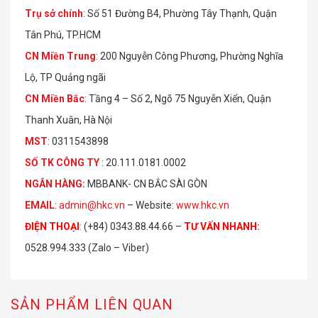
Trụ sở chính
: Số 51 Đường B4, Phường Tây Thạnh, Quận
Tân Phú, TP.HCM
CN Miền Trung
: 200 Nguyễn Công Phương, Phường Nghĩa
Lộ, TP Quảng ngãi
CN Miền Bắc
: Tầng 4 – Số 2, Ngõ 75 Nguyễn Xiển, Quận
Thanh Xuân, Hà Nội
MST
: 0311543898
S
Ố
TK C
Ô
NG TY
: 20.111.0181.0002
NGÂN HÀNG:
MBBANK- CN BẮC SÀI GÒN
EMAIL
:
admin@hkc.vn
– Website:
www.hkc.vn
ĐIỆN THOẠI
:
(+84) 0343.88.44.66 –
TƯ VẤN NHANH
:
0528.994.333 (Zalo – Viber)
SẢN PHẨM LIÊN QUAN