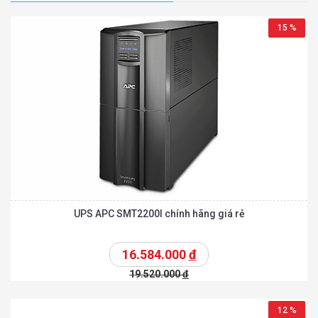
15 %
UPS APC SMT2200I chính hãng giá rẻ
16.584.000
đ
19.520.000
đ
12 %