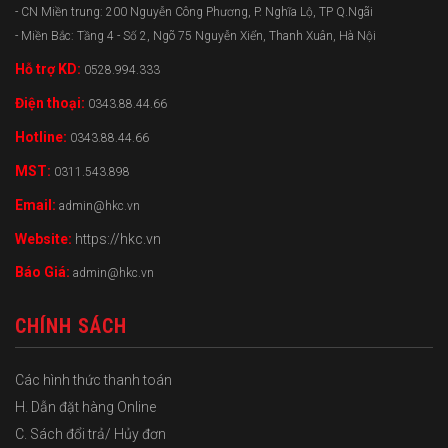
- CN Miền trung: 200 Nguyễn Công Phương, P. Nghĩa Lộ, TP Q.Ngãi
- Miền Bắc: Tầng 4 - Số 2, Ngõ 75 Nguyễn Xiển, Thanh Xuân, Hà Nội
Hỗ trợ KD:
0528.994.333
Điện thoại:
0343.88.44.66
Hotline:
0343.88.44.66
MST:
0311.543.898
Email:
admin@hkc.vn
Website:
https://hkc.vn
Báo Giá:
admin@hkc.vn
CHÍNH SÁCH
Các hình thức thanh toán
H. Dẫn đặt hàng Online
C. Sách đổi trả/ Hủy đơn