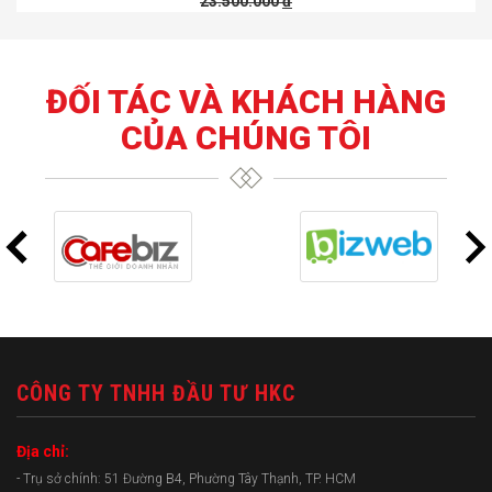
23.500.000
đ
ĐỐI TÁC VÀ KHÁCH HÀNG
CỦA CHÚNG TÔI
CÔNG TY TNHH ĐẦU TƯ HKC
Địa chỉ:
- Trụ sở chính: 51 Đường B4, Phường Tây Thạnh, TP. HCM