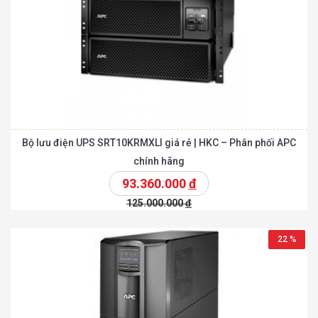
Bộ lưu điện UPS SRT10KRMXLI giá rẻ | HKC – Phân phối APC
chính hãng
93.360.000
đ
125.000.000
đ
22 %