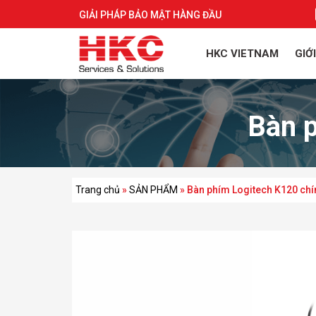
GIẢI PHÁP BẢO MẬT HÀNG ĐẦU
HKC VIETNAM
GIỚ
Bàn 
Trang chủ
»
SẢN PHẨM
»
Bàn phím Logitech K120 chí