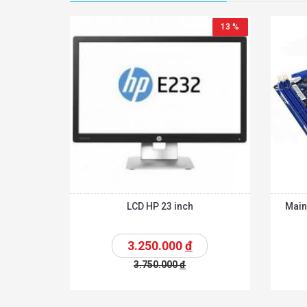
13 %
LCD HP 23 inch
Main
3.250.000
đ
3.750.000
đ
Chi tiế
Thêm vào giỏ
Thêm vào giỏ