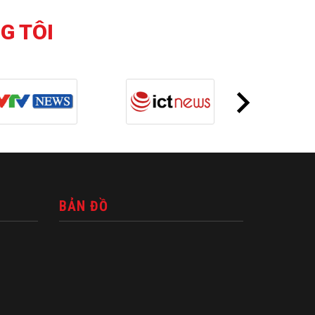
G TÔI
BẢN ĐỒ