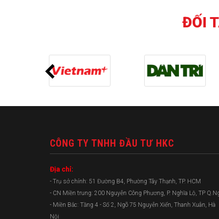
ĐỐI 
CÔNG TY TNHH ĐẦU TƯ HKC
Địa chỉ:
- Trụ sở chính: 51 Đường B4, Phường Tây Thạnh, TP. HCM
- CN Miền trung: 200 Nguyễn Công Phương, P. Nghĩa Lộ, TP Q.N
- Miền Bắc: Tầng 4 - Số 2, Ngõ 75 Nguyễn Xiển, Thanh Xuân, Hà
Nội