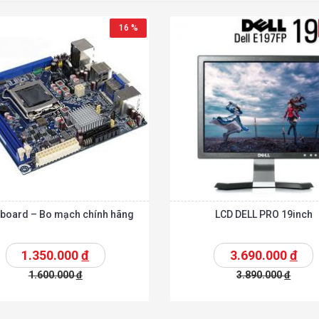
16 %
board – Bo mạch chính hãng
LCD DELL PRO 19inch
1.350.000
đ
3.690.000
đ
1.600.000
đ
3.890.000
đ
t
Chi tiết
Thêm vào giỏ
T