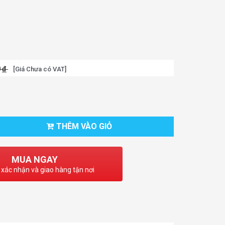
0
đ
[Giá Chưa có VAT]
THÊM VÀO GIỎ
MUA NGAY
 xác nhận và giao hàng tận nơi