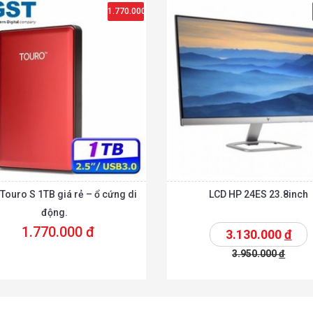
1.770.000
đ
Touro S 1TB giá rẻ – ổ cứng di
LCD HP 24ES 23.8inch
động.
1.770.000 đ
3.130.000
đ
3.950.000
đ
t
Chi tiết
Thêm vào giỏ
T