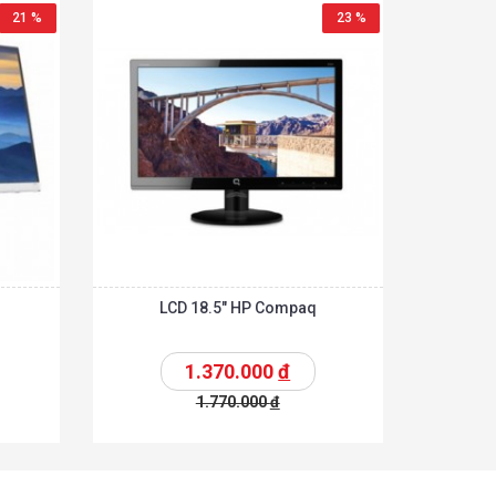
21 %
23 %
LCD 18.5″ HP Compaq
1.370.000
đ
1.770.000
đ
Chi tiết
Chi tiết
hêm vào giỏ