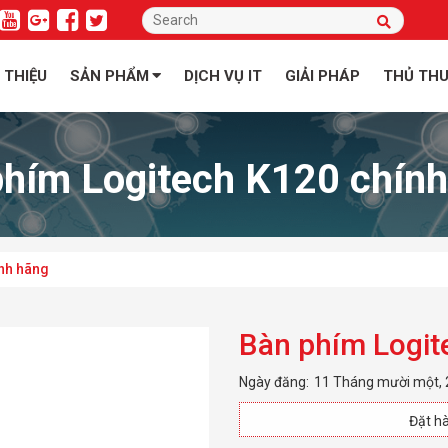
I THIỆU
SẢN PHẨM
DỊCH VỤ IT
GIẢI PHÁP
THỦ TH
phím Logitech K120 chính
nh hãng
Bàn phím Logit
Ngày đăng:
11 Tháng mười một,
Đặt hà