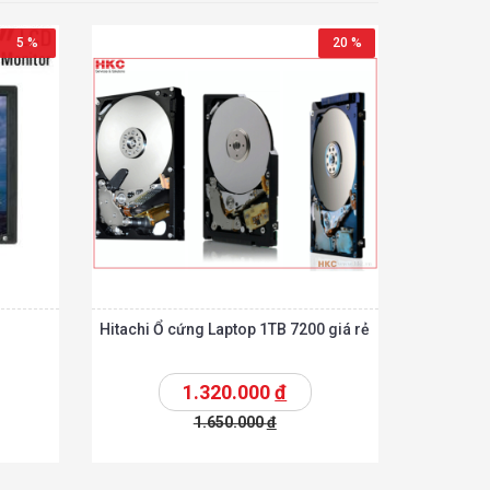
5 %
20 %
Hitachi Ổ cứng Laptop 1TB 7200 giá rẻ
1.320.000
đ
1.650.000
đ
Chi tiết
Chi tiết
hêm vào giỏ