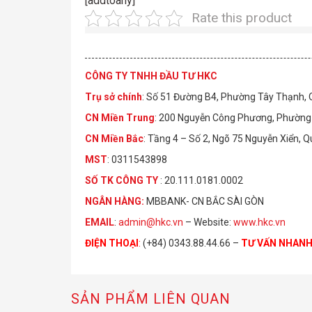
[addtoany]
Rate this product
CÔNG TY TNHH ĐẦU TƯ HKC
Trụ sở chính
: Số 51 Đường B4, Phường Tây Thạnh,
CN Miền Trung
: 200 Nguyễn Công Phương, Phường 
CN Miền Bắc
: Tầng 4 – Số 2, Ngõ 75 Nguyễn Xiển, 
MST
: 0311543898
S
Ố
TK C
Ô
NG TY
: 20.111.0181.0002
NGÂN HÀNG:
MBBANK- CN BẮC SÀI GÒN
EMAIL
:
admin@hkc.vn
– Website:
www.hkc.vn
ĐIỆN THOẠI
:
(+84) 0343.88.44.66 –
TƯ VẤN NHAN
SẢN PHẨM LIÊN QUAN