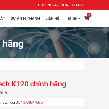
HOTLINE 24/7:
0343.88.44.66
0
UẬT
DỰ ÁN H.THÀNH
LIÊN HỆ
EN
 hãng
ech K120 chính hãng
 2019
0343.88.44.66
ng xin gọi