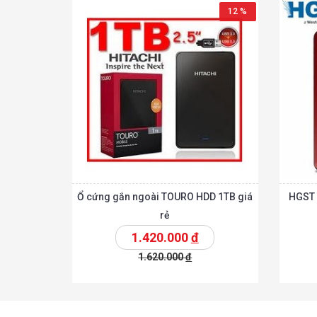
12 %
Ổ cứng gắn ngoài TOURO HDD 1TB giá
HGST 
rẻ
1.420.000
đ
1.620.000
đ
Chi tiế
Thêm vào giỏ
Thêm vào giỏ