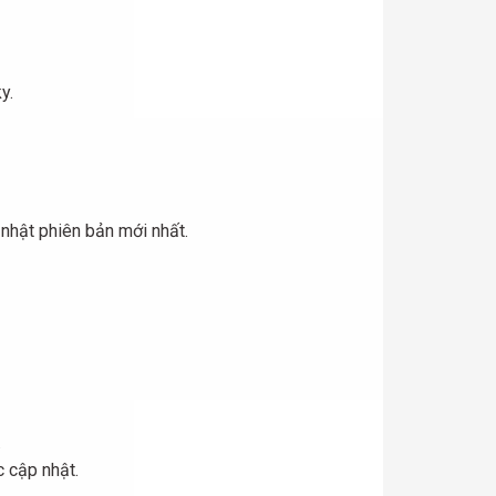
y.
hật phiên bản mới nhất.
.
 cập nhật.