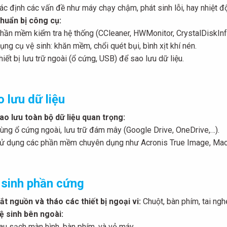
ác định các vấn đề như máy chạy chậm, phát sinh lỗi, hay nhiệt đ
huẩn bị công cụ:
hần mềm kiểm tra hệ thống (CCleaner, HWMonitor, CrystalDiskInf
ụng cụ vệ sinh: khăn mềm, chổi quét bụi, bình xịt khí nén.
hiết bị lưu trữ ngoài (ổ cứng, USB) để sao lưu dữ liệu.
 lưu dữ liệu
ao lưu toàn bộ dữ liệu quan trọng:
ùng ổ cứng ngoài, lưu trữ đám mây (Google Drive, OneDrive,…).
ử dụng các phần mềm chuyên dụng như Acronis True Image, Macr
 sinh phần cứng
ắt nguồn và tháo các thiết bị ngoại vi:
Chuột, bàn phím, tai nghe,
ệ sinh bên ngoài:
au sạch màn hình, bàn phím, và vỏ máy.