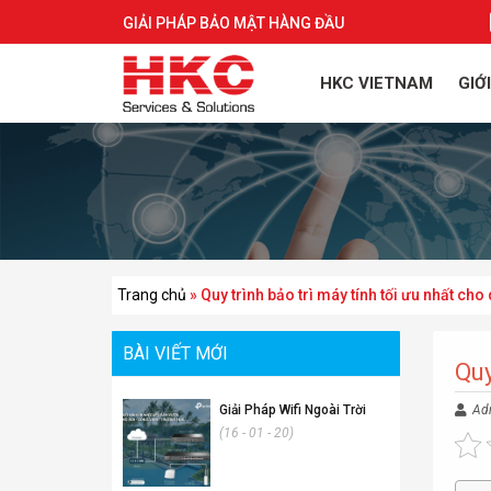
GIẢI PHÁP BẢO MẬT HÀNG ĐẦU
HKC VIETNAM
GIỚ
Trang chủ
»
Quy trình bảo trì máy tính tối ưu nhất cho
BÀI VIẾT MỚI
Quy
Giải Pháp Wifi Ngoài Trời
Ad
(16 - 01 - 20)