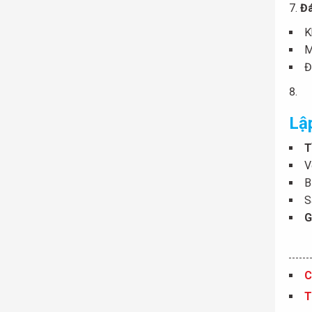
Đá
K
M
Đ
Lập
T
V
B
S
G
C
T