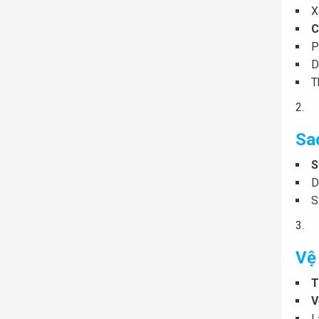
X
C
P
D
T
Sao
S
D
S
Vệ
T
V
L