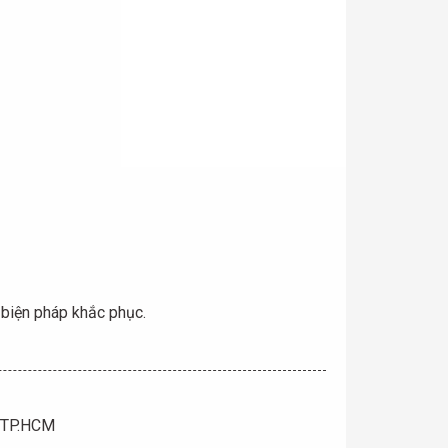
à biện pháp khắc phục.
, TP.HCM