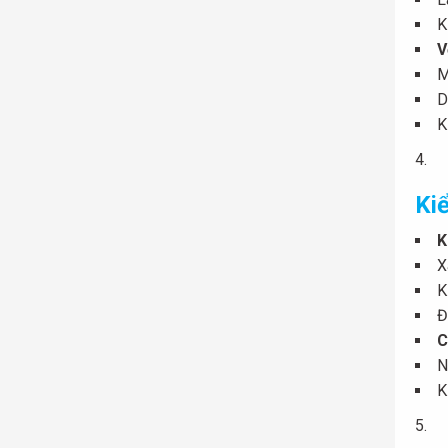
K
V
M
D
K
Kiể
K
X
K
Đ
C
N
K