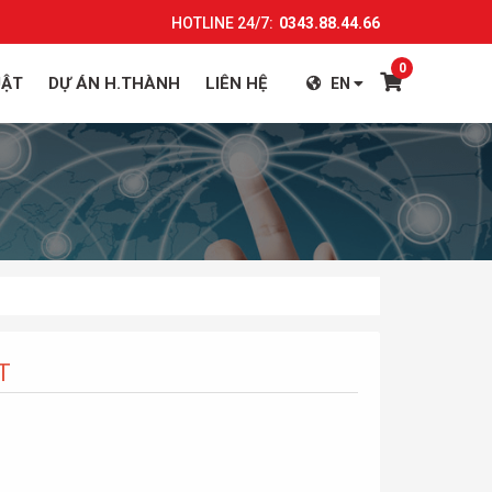
HOTLINE 24/7:
0343.88.44.66
0
UẬT
DỰ ÁN H.THÀNH
LIÊN HỆ
EN
T