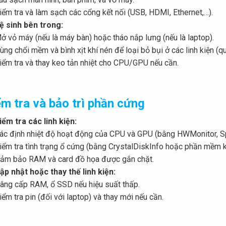
iểm tra và làm sạch các cổng kết nối (USB, HDMI, Ethernet,…).
ệ sinh bên trong:
ở vỏ máy (nếu là máy bàn) hoặc tháo nắp lưng (nếu là laptop).
ùng chổi mềm và bình xịt khí nén để loại bỏ bụi ở các linh kiện (q
iểm tra và thay keo tản nhiệt cho CPU/GPU nếu cần.
m tra và bảo trì phần cứng
iểm tra các linh kiện:
ác định nhiệt độ hoạt động của CPU và GPU (bằng HWMonitor, S
iểm tra tình trạng ổ cứng (bằng CrystalDiskInfo hoặc phần mềm 
ảm bảo RAM và card đồ họa được gắn chặt.
ập nhật hoặc thay thế linh kiện:
âng cấp RAM, ổ SSD nếu hiệu suất thấp.
iểm tra pin (đối với laptop) và thay mới nếu cần.