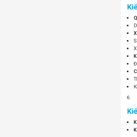
Ki
Q
D
X
S
X
K
Đ
C
T
K
Ki
K
K