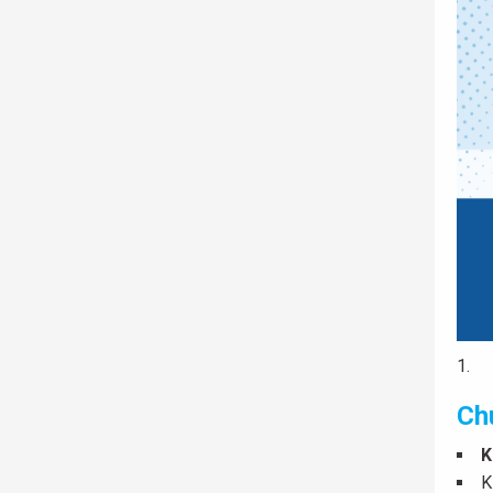
Ch
K
K