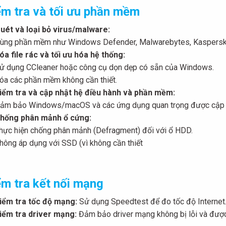
ểm tra và tối ưu phần mềm
uét và loại bỏ virus/malware:
ùng phần mềm như Windows Defender, Malwarebytes, Kaspersk
óa file rác và tối ưu hóa hệ thống:
ử dụng CCleaner hoặc công cụ dọn dẹp có sẵn của Windows.
óa các phần mềm không cần thiết.
iểm tra và cập nhật hệ điều hành và phần mềm:
ảm bảo Windows/macOS và các ứng dụng quan trọng được cập n
hống phân mảnh ổ cứng:
hực hiện chống phân mảnh (Defragment) đối với ổ HDD.
hông áp dụng với SSD (vì không cần thiết
ểm tra kết nối mạng
iểm tra tốc độ mạng:
Sử dụng Speedtest để đo tốc độ Internet
iểm tra driver mạng:
Đảm bảo driver mạng không bị lỗi và được