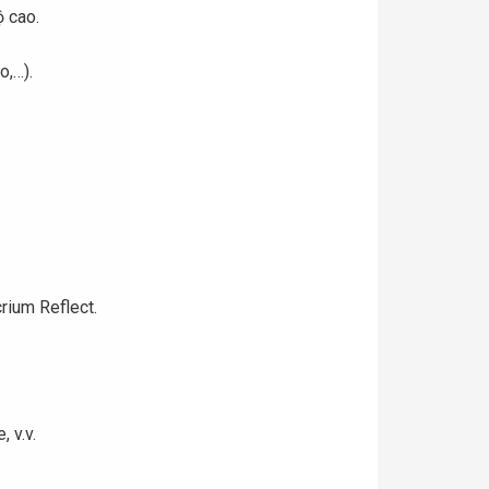
ộ cao.
o,…).
ium Reflect.
 v.v.