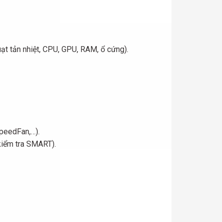
uạt tản nhiệt, CPU, GPU, RAM, ổ cứng).
peedFan,…).
kiểm tra SMART).