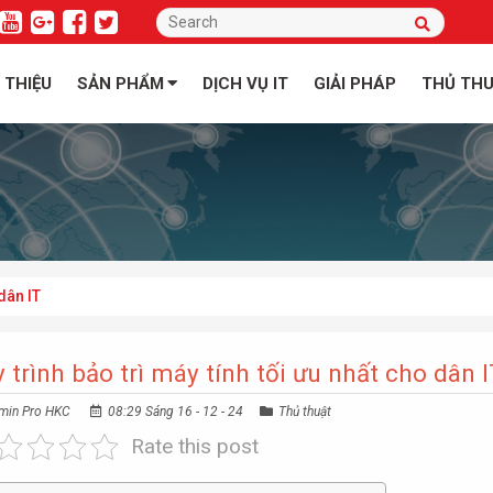
I THIỆU
SẢN PHẨM
DỊCH VỤ IT
GIẢI PHÁP
THỦ TH
 dân IT
 trình bảo trì máy tính tối ưu nhất cho dân I
min Pro HKC
08:29 Sáng 16 - 12 - 24
Thủ thuật
Rate this post