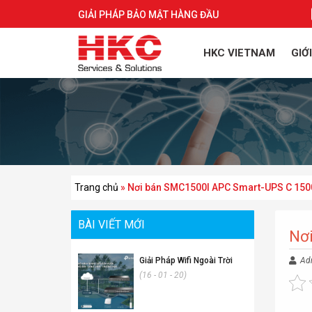
GIẢI PHÁP BẢO MẬT HÀNG ĐẦU
HKC VIETNAM
GIỚ
Trang chủ
»
Nơi bán SMC1500I APC Smart-UPS C 1500
BÀI VIẾT MỚI
Nơ
Giải Pháp Wifi Ngoài Trời
Ad
(16 - 01 - 20)