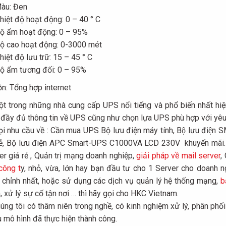
àu: Đen
hiệt độ hoạt động: 0 – 40 ° C
ộ ẩm hoạt động: 0 – 95%
ộ cao hoạt động: 0-3000 mét
hiệt độ lưu trữ: 15 – 45 ° C
ộ ẩm tương đối: 0 – 95%
n: Tổng hợp internet
t trong những nhà cung cấp UPS nổi tiếng và phổ biến nhất hiệ
 đầy đủ thông tin về UPS cũng như chọn lựa UPS phù hợp với yêu
i nhu cầu về : Cần mua UPS Bộ lưu điện máy tính, Bộ lưu đi
rẻ, Bộ lưu điện APC Smart-UPS C1000VA LCD 230V khuyến mãi
er giá rẻ , Quản trị mạng doanh nghiệp,
giải pháp về mail server
,
công t
y, nhỏ, vừa, lớn hay bạn đầu tư cho 1 Server cho doanh
 chỉnh nhất, hoặc sử dụng các dịch vụ quản lý hệ thống mạng,
b
, xử lý sự cố tận nơi … thì hãy gọi cho HKC Vietnam.
úng tôi có thâm niên trong nghề, có kinh nghiệm xử lý, phân phối 
u mô hình đã thực hiện thành công.