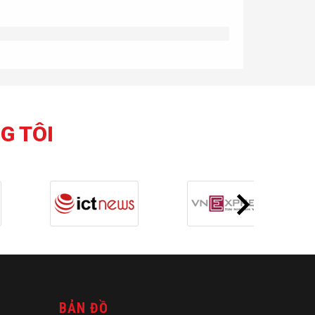
G TÔI
BẢN ĐỒ