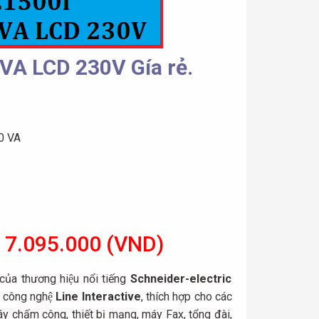
A LCD 230V Gía rẻ.
0 VA
 7.095.000 (VND)
a thương hiệu nổi tiếng
Schneider-electric
ng công nghệ
Line Interactive
,
thích hợp cho các
 máy chấm công, thiết bị mạng, máy Fax, tổng đài,