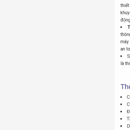
thiế
khuyê
động
T
thông
máy 
an to
S
là th
Th
C
C
Đ
T
D