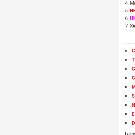
Ma
HK
HK
Xi
C
T
C
C
S
N
E
Đ
[add