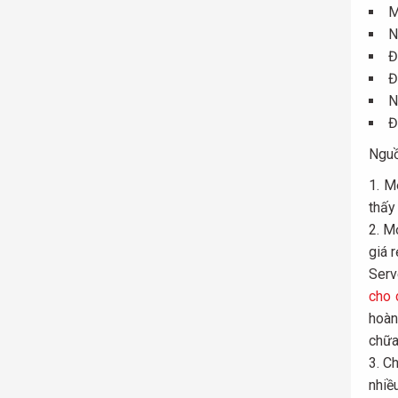
M
N
Đ
Đ
N
Đ
Nguồ
Mộ
thấy
Mọ
giá 
Serv
cho 
hoàn
chữa
Ch
nhiề