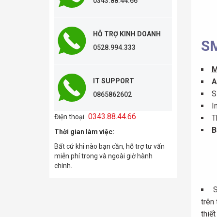
0343.88.44.66
HỖ TRỢ KINH DOANH
SM
0528.994.333
M
IT SUPPORT
A
S
0865862602
I
0343.88.44.66
Điện thoại
T
B
Thời gian làm việc:
Bất cứ khi nào bạn cần, hỗ trợ tư vấn
miễn phí trong và ngoài giờ hành
chính.
S
trên 
thiế