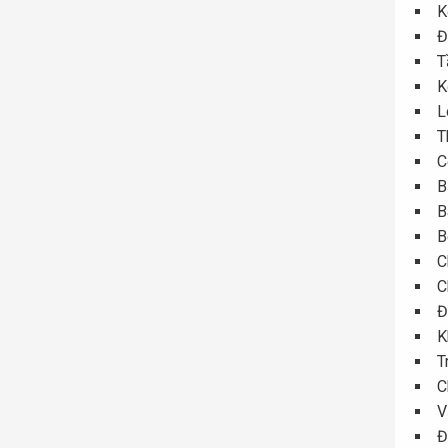
K
Đ
T
K
L
T
C
B
B
B
C
C
Đ
K
T
C
V
Đ