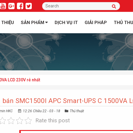
I THIỆU
SẢN PHẨM
DỊCH VỤ IT
GIẢI PHÁP
THỦ TH
VA LCD 230V rẻ nhất
i bán SMC1500I APC Smart-UPS C 1500VA L
min HKC
12:26 Chiều 22 - 03 - 18
Thủ thuật
Rate this post