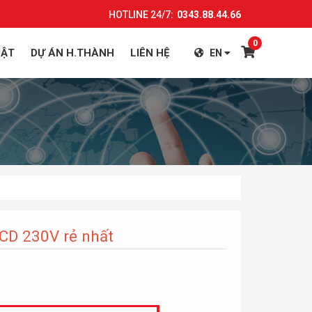
HOTLINE 24/7:
0343.88.44.66
0
UẬT
DỰ ÁN H.THÀNH
LIÊN HỆ
EN
CD 230V rẻ nhất