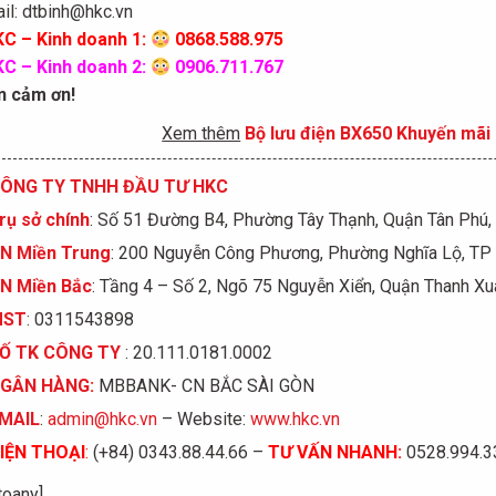
il: dtbinh@hkc.vn
C – Kinh doanh 1:
0868.588.975
C – Kinh doanh 2:
0906.711.767
n cảm ơn!
Xem thêm
Bộ lưu điện BX650 Khuyến mãi 
ÔNG TY TNHH ĐẦU TƯ HKC
rụ sở chính
: Số 51 Đường B4, Phường Tây Thạnh, Quận Tân Phú
N Miền Trung
: 200 Nguyễn Công Phương, Phường Nghĩa Lộ, TP
N Miền Bắc
: Tầng 4 – Số 2, Ngõ 75 Nguyễn Xiển, Quận Thanh Xu
MST
: 0311543898
Ố
TK C
Ô
NG TY
: 20.111.0181.0002
GÂN HÀNG:
MBBANK- CN BẮC SÀI GÒN
MAIL
:
admin@hkc.vn
– Website:
www.hkc.vn
IỆN THOẠI
:
(+84) 0343.88.44.66 –
TƯ VẤN NHANH
:
0528.994.33
toany]