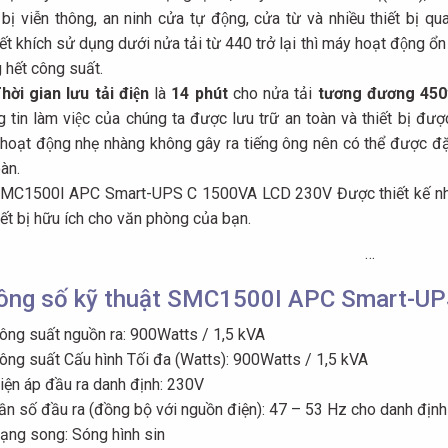
t bị viễn thông, an ninh cửa tự động, cửa từ và nhiều thiết bị q
́t khích sử dụng dưới nửa tải từ 440 trở lại thì máy hoạt động ổ
 hết công suất.
hời gian lưu tải điện
là
14 phút
cho nửa tải
tương đương 450
 tin làm việc của chúng ta được lưu trữ an toàn và thiết bị đươ
hoạt động nhẹ nhàng không gây ra tiếng ông nên có thể được đặt 
àn.
MC1500I APC Smart-UPS C 1500VA LCD 230V Được thiết kế nhỏ g
iết bị hữu ích cho văn phòng của bạn.
…
ông số kỹ thuật SMC1500I APC Smart-U
ông suất nguồn ra: 900Watts / 1,5 kVA
ông suất Cấu hình Tối đa (Watts): 900Watts / 1,5 kVA
iện áp đầu ra danh định: 230V
ần số đầu ra (đồng bộ với nguồn điện): 47 – 53 Hz cho danh địn
ạng song: Sóng hình sin