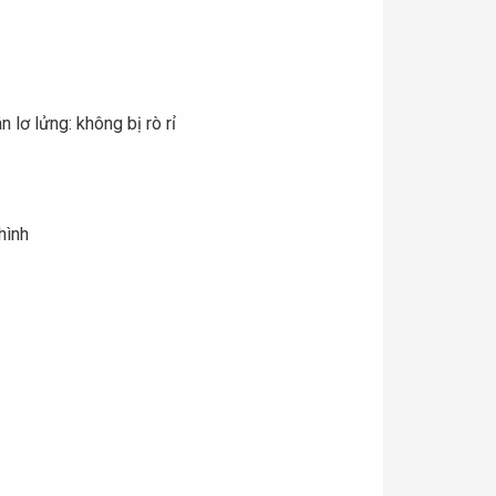
 lơ lửng: không bị rò rỉ
hình