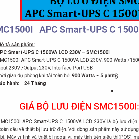
C1500I APC Smart-UPS C 1500V
ô tả sản phẩm:
PC Smart-UPS C 1500VA LCD 230V – SMC1500I
MC1500I APC Smart-UPS C 1500VA LCD 230V: 900 Watts /150
nput 230V /Output 230V, Interface Port USB
hời gian dự phòng khi tải toàn bộ:
900 Watts ~ 5 phút
§
ảo hành: 24 Tháng
GIÁ BỘ LƯU ĐIỆN SMC1500I:
MC1500I APC Smart-UPS C 1500VA LCD 230V là bộ lưu điện củ
toàn cầu về thiết bị lưu trữ điện. Với dòng sản phẩm này sử dụ
t bị: Máy vi tính và thiết bị ngoại vi, máy tính tiền siêu thị(POS),