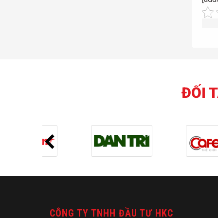
ĐỐI 
CÔNG TY TNHH ĐẦU TƯ HKC