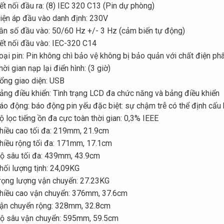
ết nối đầu ra: (8) IEC 320 C13 (Pin dự phòng)
iện áp đầu vào danh định: 230V
ần số đầu vào: 50/60 Hz +/- 3 Hz (cảm biến tự động)
ết nối đầu vào: IEC-320 C14
oại pin: Pin không chì bảo vệ không bị bảo quản với chất điện phân
hời gian nạp lại điển hình: (3 giờ)
ổng giao diện: USB
ảng điều khiển: Tình trạng LCD đa chức năng và bảng điều khiển
áo động: báo động pin yếu đặc biệt: sự chậm trễ có thể định cấu 
ộ lọc tiếng ồn đa cực toàn thời gian: 0,3% IEEE
hiều cao tối đa: 219mm, 21.9cm
hiều rộng tối đa: 171mm, 17.1cm
ộ sâu tối đa: 439mm, 43.9cm
hối lượng tịnh: 24,09KG
rọng lượng vận chuyển: 27.23KG
hiều cao vận chuyển: 376mm, 37.6cm
ận chuyển rộng: 328mm, 32.8cm
ộ sâu vận chuyển: 595mm, 59.5cm