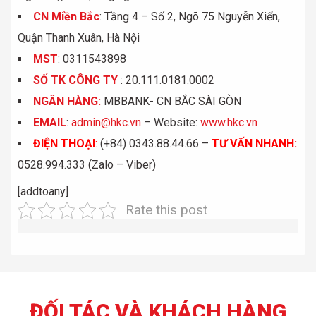
CN Miền Bắc
: Tầng 4 – Số 2, Ngõ 75 Nguyễn Xiển,
Quận Thanh Xuân, Hà Nội
MST
: 0311543898
S
Ố
TK C
Ô
NG TY
: 20.111.0181.0002
NGÂN HÀNG:
MBBANK- CN BẮC SÀI GÒN
EMAIL
:
admin@hkc.vn
– Website:
www.hkc.vn
ĐIỆN THOẠI
:
(+84) 0343.88.44.66 –
TƯ VẤN NHANH
:
0528.994.333 (Zalo – Viber)
[addtoany]
Rate this post
ĐỐI TÁC VÀ KHÁCH HÀNG