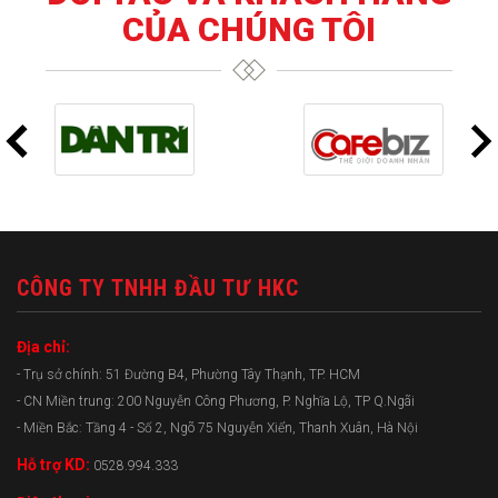
CỦA CHÚNG TÔI
CÔNG TY TNHH ĐẦU TƯ HKC
Địa chỉ:
- Trụ sở chính: 51 Đường B4, Phường Tây Thạnh, TP. HCM
- CN Miền trung: 200 Nguyễn Công Phương, P. Nghĩa Lộ, TP Q.Ngãi
- Miền Bắc: Tầng 4 - Số 2, Ngõ 75 Nguyễn Xiển, Thanh Xuân, Hà Nội
Hỗ trợ KD:
0528.994.333