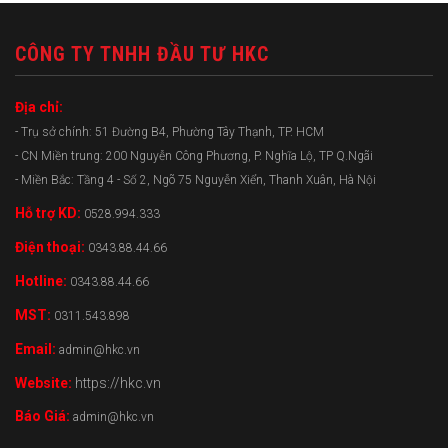
CÔNG TY TNHH ĐẦU TƯ HKC
Địa chỉ:
- Trụ sở chính: 51 Đường B4, Phường Tây Thạnh, TP. HCM
- CN Miền trung: 200 Nguyễn Công Phương, P. Nghĩa Lộ, TP Q.Ngãi
- Miền Bắc: Tầng 4 - Số 2, Ngõ 75 Nguyễn Xiển, Thanh Xuân, Hà Nội
Hỗ trợ KD:
0528.994.333
Điện thoại:
0343.88.44.66
Hotline:
0343.88.44.66
MST:
0311.543.898
Email:
admin@hkc.vn
Website:
https://hkc.vn
Báo Giá:
admin@hkc.vn