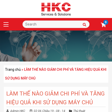
0
Trang chủ
»
LÀM THẾ NÀO GIẢM CHI PHÍ VÀ TĂNG HIỆU QUẢ KHI
SỬ DỤNG MÁY CHỦ
LÀM THẾ NÀO GIẢM CHI PHÍ VÀ TĂNG
HIỆU QUẢ KHI SỬ DỤNG MÁY CHỦ
Admin HKC
02:06 Chiều 19 - 08 - 14
Thủ thuật