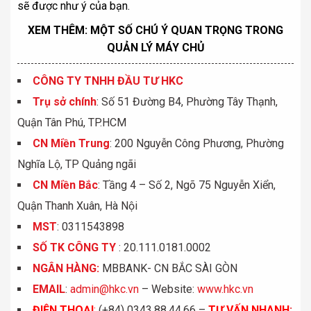
sẽ được như ý của bạn.
XEM THÊM:
MỘT SỐ CHÚ Ý QUAN TRỌNG TRONG
QUẢN LÝ MÁY CHỦ
CÔNG TY TNHH ĐẦU TƯ HKC
Trụ sở chính
: Số 51 Đường B4, Phường Tây Thạnh,
Quận Tân Phú, TP.HCM
CN Miền Trung
: 200 Nguyễn Công Phương, Phường
Nghĩa Lộ, TP Quảng ngãi
CN Miền Bắc
: Tầng 4 – Số 2, Ngõ 75 Nguyễn Xiển,
Quận Thanh Xuân, Hà Nội
MST
: 0311543898
S
Ố
TK C
Ô
NG TY
: 20.111.0181.0002
NGÂN HÀNG:
MBBANK- CN BẮC SÀI GÒN
EMAIL
:
admin@hkc.vn
– Website:
www.hkc.vn
ĐIỆN THOẠI
:
(+84) 0343.88.44.66 –
TƯ VẤN NHANH
: